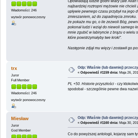
Opowiadają ludzie godni wiary (ale Allah w
najbardziej roztropni mężowie nie chcieli 
Wiadomości: 246
upływie pewnego czasu przybył na jego dwór
zmieszaniem, aż do zapadnięcia zmroku. Wó
wytwór ponowoczesny
że pokaże mu go, o ile zezwoli Bóg, pewne
pokonał ludzi i wziął do niewoli samego kró
mnie zgubić w labiryncie z brązu o wielu
które powstrzymałyby twe kroki".
Następnie zdjął mu więzy i zostawił go po
Odp: Właśnie (lub dawniej) przeczy
trx
«
Odpowiedź #1159 dnia:
Maja 26, 201
Juror
Full Member
PL +50. Historie przyszłości
- czy ktokolwi
spodobał - szczególnie pewne dwa nazwisk
Wiadomości: 246
wytwór ponowoczesny
Odp: Właśnie (lub dawniej) przeczy
Miesław
«
Odpowiedź #1160 dnia:
Maja 30, 201
Juror
God Member
Co do powyższej antologii, kojarzę sam t