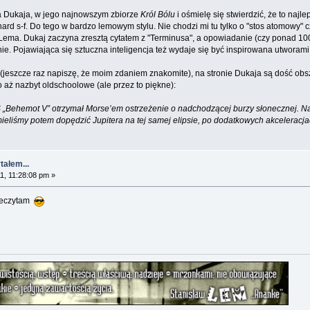
 Dukaja, w jego najnowszym zbiorze
Król Bólu
i ośmielę się stwierdzić, że to najl
 s-f. Do tego w bardzo lemowym stylu. Nie chodzi mi tu tylko o "stos atomowy" cz
ema. Dukaj zaczyna zresztą cytatem z "Terminusa", a opowiadanie (czy ponad 100
enie. Pojawiająca się sztuczna inteligencja też wydaje się być inspirowana utworam
h (jeszcze raz napiszę, że moim zdaniem znakomite), na stronie Dukaja są dość ob
 aż nazbyt oldschoolowe (ale przez to piękne):
 „Behemot V” otrzymał Morse’em ostrzeżenie o nadchodzącej burzy słonecznej. Naw
mieliśmy potem dopędzić Jupitera na tej samej elipsie, po dodatkowych akceleracja
tałem...
1, 11:28:08 pm »
rzeczytam