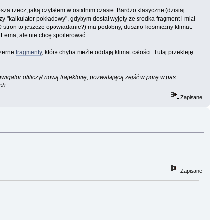
epsza rzecz, jaką czytałem w ostatnim czasie. Bardzo klasyczne (dzisiaj
y "kalkulator pokładowy", gdybym dostał wyjęty ze środka fragment i miał
 stron to jeszcze opowiadanie?) ma podobny, duszno-kosmiczny klimat.
i Lema, ale nie chcę spoilerować.
szerne
fragmenty
, które chyba nieźle oddają klimat całości. Tutaj przekleję
igator obliczył nową trajektorię, pozwalającą zejść w porę w pas
ch.
Zapisane
Zapisane