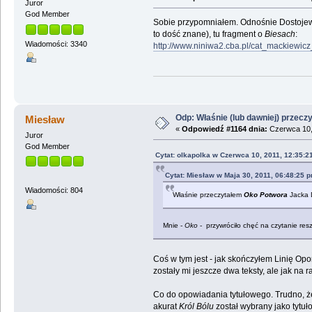
Juror
God Member
Sobie przypomniałem. Odnośnie Dostojew
to dość znane), tu fragment o
Biesach
:
Wiadomości: 3340
http://www.niniwa2.cba.pl/cat_mackiewic
Odp: Właśnie (lub dawniej) przeczy
Miesław
«
Odpowiedź #1164 dnia:
Czerwca 10, 
Juror
God Member
Cytat: olkapolka w Czerwca 10, 2011, 12:35:2
Cytat: Miesław w Maja 30, 2011, 06:48:25 
Wiadomości: 804
Właśnie przeczytałem
Oko Potwora
Jacka 
Mnie -
Oko
- przywróciło chęć na czytanie res
Coś w tym jest - jak skończyłem Linię Opo
zostały mi jeszcze dwa teksty, ale jak na r
Co do opowiadania tytułowego. Trudno, że
akurat
Król Bólu
został wybrany jako tytuł