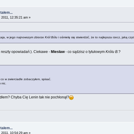
tałem...
 2011, 12:35:21 am »
aja, w jego najnowszym zbiorze
Król Bólu
i ośmielę się stwierdzić, że to najlepsza rzecz, jaką czy
e reszty opowiadań:). Ciekawe -
Miesław
- co sądzisz o tytułowym
Królu B.
?
co w zwierciadle zobaczyłem, spisać.
 nic.
adłem? Chyba Cię Lenin tak nie pochłonął?
tałem...
 2011, 10:54:29 am »