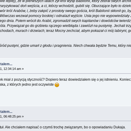
ie lepiej), że w pierwszych latach żył król wysp Babilonii, który zebrał swych archi
zaryzykować doń wejścia, a ci, którzy wchodzili, gubili się. Oburzające było to dzi
 król Arabów, i, żeby zakpić z prostoty swego gościa, król Babilonii skłonił go, by
wczas wezwał pomocy boskiej i odnalazł wyjście. Usta jego nie wypowiedziały żadne
go dnia. Potem wrócił do Arabii, zgromadził swych kapitanów i dowódców twierdz, i
la. Przywiązał go do grzbietu rączego wielbłąda i zawiózł na pustynię. Jechali trzy d
 schodach, murach i drzwiach; teraz Mocny zechciał, abym pokazał ci mój labirynt,
śród pustyni, gdzie umarł z głodu i pragnienia. Niech chwała będzie Temu, który ni
tałem...
1, 12:34:14 am »
ek miał z pozycją styczność? Dopiero teraz dowiedziałem się o jej istnieniu. Koni
a, z których jedno jest oczywiste
tałem...
1, 06:48:25 pm »
ytuł. Ale chciałem napisać o czymś trochę związanym, bo o opowiadaniu Dukaja.