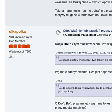
wrażenie, że Dukaj chce w swoich opowiad
Tak na marginesie - on nie potrafi nie pi
motywy religijne w fantastyce naukowej to
Odp: Właśnie (lub dawniej) przeczy
olkapolka
«
Odpowiedź #1165 dnia:
Czerwca 14,
YaBB Administrator
God Member
Racja
Hoko
z tym Mackiewiczem - zresztą 
Wiadomości: 7250
Cytat: Miesław w Czerwca 10, 2011, 11:22:49
Do końca zostały mi jeszcze dwa teksty, ale ja
Wg mnie zdecydowanie:
Oko
jest najleps
Cytuj
Co do opowiadania tytułowego. Trudno, żebym 
jako tytułowy.
O
Królu Bólu
pisałam już - wg mnie to jes
przez media tematykę?