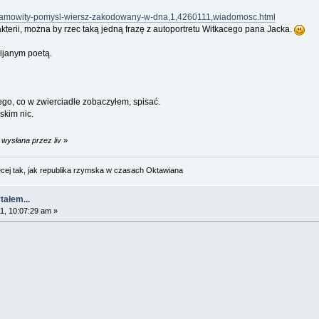
niesamowity-pomysl-wiersz-zakodowany-w-dna,1,4260111,wiadomosc.html
akterii, można by rzec taką jedną frazę z autoportretu Witkacego pana Jacka.
pijanym poetą.
ego, co w zwierciadle zobaczyłem, spisać.
skim nic.
 wysłana przez liv
»
cej tak, jak republika rzymska w czasach Oktawiana
tałem...
1, 10:07:29 am »