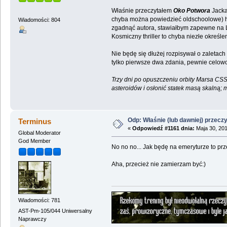
Właśnie przeczytałem
Oko Potwora
Jacka
chyba można powiedzieć oldschoolowe) hard
Wiadomości: 804
zgadnąć autora, stawiałbym zapewne na L
Kosmiczny thriller to chyba niezłe określ
Nie będę się dłużej rozpisywał o zaletac
tylko pierwsze dwa zdania, pewnie celowo
Trzy dni po opuszczeniu orbity Marsa CSS
asteroidów i osłonić statek masą skalną; 
Odp: Właśnie (lub dawniej) przeczy
Terminus
«
Odpowiedź #1161 dnia:
Maja 30, 201
Global Moderator
God Member
No no no... Jak będę na emeryturze to p
Aha, przecież nie zamierzam być:)
Wiadomości: 781
AST-Pm-105/044 Uniwersalny
Naprawczy