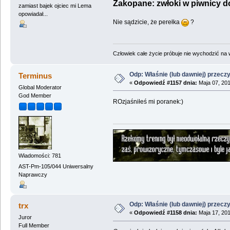
Zakopane: zwłoki w piwnicy 
zamiast bajek ojciec mi Lema
opowiadał...
Nie sądzicie, że perełka
?
Człowiek całe życie próbuje nie wychodzić na wi
Odp: Właśnie (lub dawniej) przeczy
Terminus
«
Odpowiedź #1157 dnia:
Maja 07, 201
Global Moderator
God Member
ROzjaśniłeś mi poranek:)
Wiadomości: 781
AST-Pm-105/044 Uniwersalny
Naprawczy
Odp: Właśnie (lub dawniej) przeczy
trx
«
Odpowiedź #1158 dnia:
Maja 17, 201
Juror
Full Member