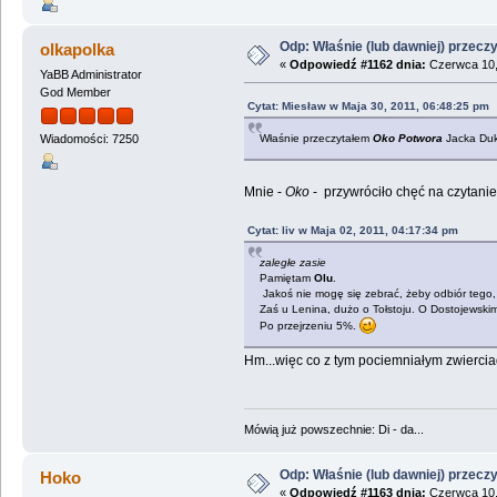
Odp: Właśnie (lub dawniej) przeczy
olkapolka
«
Odpowiedź #1162 dnia:
Czerwca 10,
YaBB Administrator
God Member
Cytat: Miesław w Maja 30, 2011, 06:48:25 pm
Właśnie przeczytałem
Oko Potwora
Jacka Duk
Wiadomości: 7250
Mnie -
Oko
- przywróciło chęć na czytani
Cytat: liv w Maja 02, 2011, 04:17:34 pm
zaległe zasie
Pamiętam
Olu
.
Jakoś nie mogę się zebrać, żeby odbiór tego, 
Zaś u Lenina, dużo o Tołstoju. O Dostojewskim
Po przejrzeniu 5%.
Hm...więc co z tym pociemniałym zwierci
Mówią już powszechnie: Di - da...
Odp: Właśnie (lub dawniej) przeczy
Hoko
«
Odpowiedź #1163 dnia:
Czerwca 10,