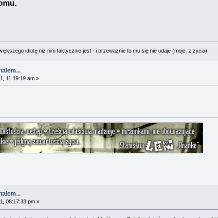
domu.
ększego idiotę niż nim faktycznie jest - i przeważnie to mu się nie udaje (moje, z życia).
tałem...
1, 11:19:19 am »
tałem...
1, 08:17:33 pm »