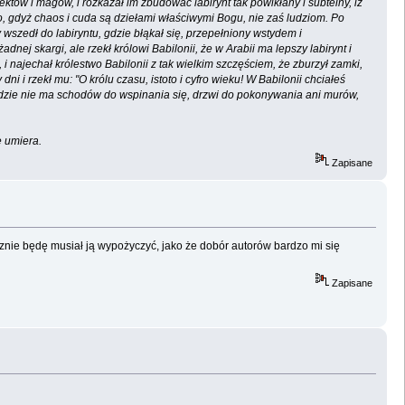
tektów i magów, i rozkazał im zbudować labirynt tak powikłany i subtelny, iż
eło, gdyż chaos i cuda są dziełami właściwymi Bogu, nie zaś ludziom. Po
 wszedł do labiryntu, gdzie błąkał się, przepełniony wstydem i
j skargi, ale rzekł królowi Babilonii, że w Arabii ma lepszy labirynt i
 najechał królestwo Babilonii z tak wielkim szczęściem, że zburzył zamki,
ni i rzekł mu: "O królu czasu, istoto i cyfro wieku! W Babilonii chciałeś
 gdzie nie ma schodów do wspinania się, drzwi do pokonywania ani murów,
e umiera.
Zapisane
ecznie będę musiał ją wypożyczyć, jako że dobór autorów bardzo mi się
Zapisane