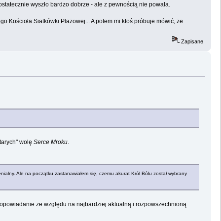
ostatecznie wyszło bardzo dobrze - ale z pewnością nie powala.
ego Kościoła Siatkówki Plażowej... A potem mi ktoś próbuje mówić, że
Zapisane
tarych" wolę
Serce Mroku
.
nialny. Ale na początku zastanawiałem się, czemu akurat Król Bólu został wybrany
e opowiadanie ze względu na najbardziej aktualną i rozpowszechnioną