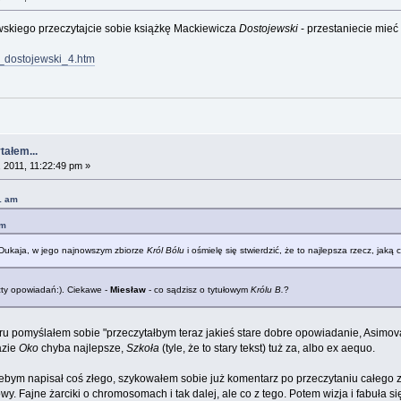
skiego przeczytajcie sobie książkę Mackiewicza
Dostojewski
- przestaniecie mieć 
z_dostojewski_4.htm
tałem...
2011, 11:22:49 pm »
1 am
pm
Dukaja, w jego najnowszym zbiorze
Król Bólu
i ośmielę się stwierdzić, że to najlepsza rzecz, jaką
zty opowiadań:). Ciekawe -
Miesław
- co sądzisz o tytułowym
Królu B.
?
ru pomyślałem sobie "przeczytałbym teraz jakieś stare dobre opowiadanie, Asimova 
azie
Oko
chyba najlepsze,
Szkoła
(tyle, że to stary tekst) tuż za, albo ex aequo.
bym napisał coś złego, szykowałem sobie już komentarz po przeczytaniu całego zb
owy. Fajne żarciki o chromosomach i tak dalej, ale co z tego. Potem wizja i fabuła