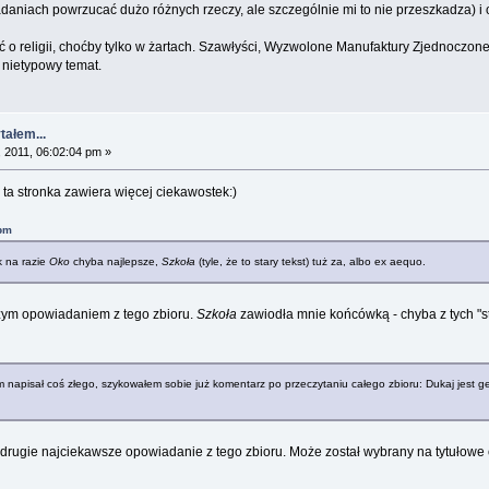
aniach powrzucać dużo różnych rzeczy, ale szczególnie mi to nie przeszkadza) i 
sać o religii, choćby tylko w żartach. Szawłyści, Wyzwolone Manufaktury Zjednoczon
 nietypowy temat.
tałem...
 2011, 06:02:04 pm »
ta stronka zawiera więcej ciekawostek:)
 pm
k na razie
Oko
chyba najlepsze,
Szkoła
(tyle, że to stary tekst) tuż za, albo ex aequo.
zym opowiadaniem z tego zbioru.
Szkoła
zawiodła mnie końcówką - chyba z tych "s
napisał coś złego, szykowałem sobie już komentarz po przeczytaniu całego zbioru: Dukaj jest ge
t drugie najciekawsze opowiadanie z tego zbioru. Może został wybrany na tytułow