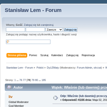
Stanisław Lem - Forum
Witamy,
Gość
.
Zaloguj się
lub
zarejestruj
.
Zaloguj się podając nazwę użytkownika, hasło i długość sesji
Strona główna
Pomoc
Szukaj
Kalendarz
Zaloguj się
Rejestracja
Stanisław Lem - Forum
»
Polski
»
DyLEMaty
(Moderatorzy:
Forum Admin
,
skrzat
) »
W
Strony:
1
...
76
77
[
78
]
79
80
...
185
Autor
Wątek: Właśnie (lub dawniej) prz
Odp: Właśnie (lub dawniej) przeczy
liv
«
Odpowiedź #1155 dnia:
Maja 02, 201
Global Moderator
God Member