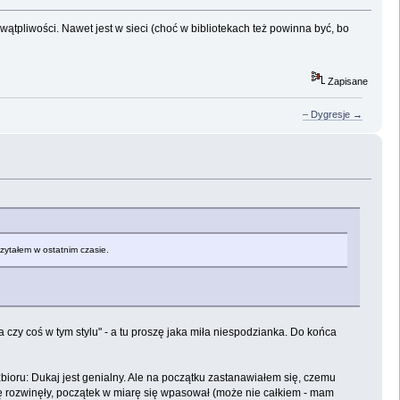
wątpliwości. Nawet jest w sieci (choć w bibliotekach też powinna być, bo
Zapisane
– Dygresje →
 czytałem w ostatnim czasie.
czy coś w tym stylu" - a tu proszę jaka miła niespodzianka. Do końca
ioru: Dukaj jest genialny. Ale na początku zastanawiałem się, czemu
 się rozwinęły, początek w miarę się wpasował (może nie całkiem - mam