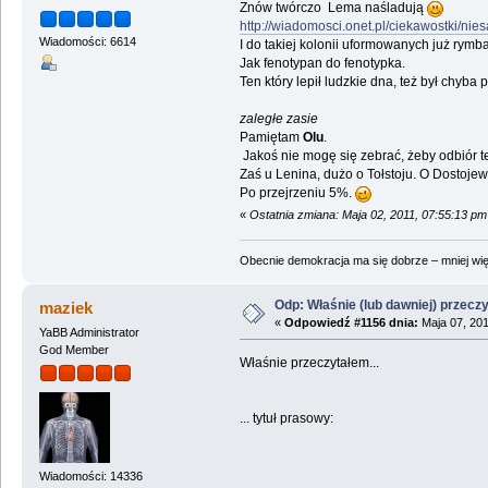
Znów twórczo Lema naśladują
http://wiadomosci.onet.pl/ciekawostki/
Wiadomości: 6614
I do takiej kolonii uformowanych już rymb
Jak fenotypan do fenotypka.
Ten który lepił ludzkie dna, też był chyba 
zaległe zasie
Pamiętam
Olu
.
Jakoś nie mogę się zebrać, żeby odbiór t
Zaś u Lenina, dużo o Tołstoju. O Dostojew
Po przejrzeniu 5%.
«
Ostatnia zmiana: Maja 02, 2011, 07:55:13 pm
Obecnie demokracja ma się dobrze – mniej wię
Odp: Właśnie (lub dawniej) przeczy
maziek
«
Odpowiedź #1156 dnia:
Maja 07, 201
YaBB Administrator
God Member
Właśnie przeczytałem...
... tytuł prasowy:
Wiadomości: 14336