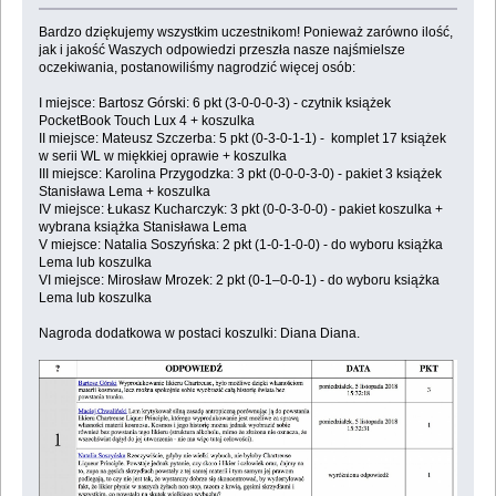
Bardzo dziękujemy wszystkim uczestnikom! Ponieważ zarówno ilość,
jak i jakość Waszych odpowiedzi przeszła nasze najśmielsze
oczekiwania, postanowiliśmy nagrodzić więcej osób:
I miejsce: Bartosz Górski: 6 pkt (3-0-0-0-3) - czytnik książek
PocketBook Touch Lux 4 + koszulka
II miejsce: Mateusz Szczerba: 5 pkt (0-3-0-1-1) - komplet 17 książek
w serii WL w miękkiej oprawie + koszulka
III miejsce: Karolina Przygodzka: 3 pkt (0-0-0-3-0) - pakiet 3 książek
Stanisława Lema + koszulka
IV miejsce: Łukasz Kucharczyk: 3 pkt (0-0-3-0-0) - pakiet koszulka +
wybrana książka Stanisława Lema
V miejsce: Natalia Soszyńska: 2 pkt (1-0-1-0-0) - do wyboru książka
Lema lub koszulka
VI miejsce: Mirosław Mrozek: 2 pkt (0-1–0-0-1) - do wyboru książka
Lema lub koszulka
Nagroda dodatkowa w postaci koszulki: Diana Diana.