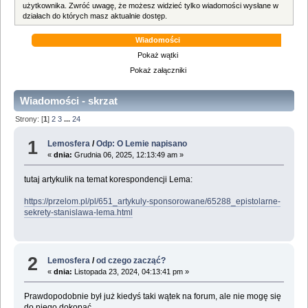
użytkownika. Zwróć uwagę, że możesz widzieć tylko wiadomości wysłane w
działach do których masz aktualnie dostęp.
Wiadomości
Pokaż wątki
Pokaż załączniki
Wiadomości - skrzat
Strony: [
1
]
2
3
...
24
1
Lemosfera
/
Odp: O Lemie napisano
«
dnia:
Grudnia 06, 2025, 12:13:49 am »
tutaj artykulik na temat korespondencji Lema:
https://przelom.pl/pl/651_artykuly-sponsorowane/65288_epistolarne-
sekrety-stanislawa-lema.html
2
Lemosfera
/
od czego zacząć?
«
dnia:
Listopada 23, 2024, 04:13:41 pm »
Prawdopodobnie był już kiedyś taki wątek na forum, ale nie mogę się
do niego dokopać.