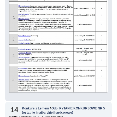
14
Konkurs z Lemem
/
Odp: PYTANIE KONKURSOWE NR 5
(ostatnie i najbardziej hardcorowe)
«
dnia:
Listopada 10, 2018, 02:34:56 pm »