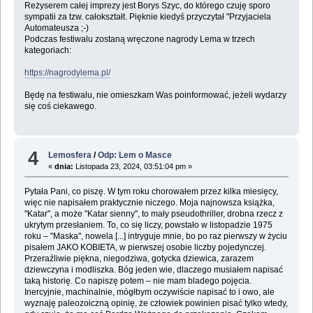
Reżyserem całej imprezy jest Borys Szyc, do którego czuję sporo
sympatii za tzw. całokształt. Pięknie kiedyś przyczytał "Przyjaciela
Automateusza ;-)
Podczas festiwalu zostaną wręczone nagrody Lema w trzech
kategoriach:
https://nagrodylema.pl/
Będę na festiwalu, nie omieszkam Was poinformować, jeżeli wydarzy
się coś ciekawego.
4
Lemosfera
/
Odp: Lem o Masce
«
dnia:
Listopada 23, 2024, 03:51:04 pm »
Pytała Pani, co piszę. W tym roku chorowałem przez kilka miesięcy,
więc nie napisałem praktycznie niczego. Moja najnowsza książka,
"Katar", a może "Katar sienny", to mały pseudothriller, drobna rzecz z
ukrytym przesłaniem. To, co się liczy, powstało w listopadzie 1975
roku – "Maska", nowela [...] intryguje mnie, bo po raz pierwszy w życiu
pisałem JAKO KOBIETA, w pierwszej osobie liczby pojedynczej.
Przeraźliwie piękna, niegodziwa, gotycka dziewica, zarazem
dziewczyna i modliszka. Bóg jeden wie, dlaczego musiałem napisać
taką historię. Co napiszę potem – nie mam bladego pojęcia.
Inercyjnie, machinalnie, mógłbym oczywiście napisać to i owo, ale
wyznaję paleozoiczną opinię, że człowiek powinien pisać tylko wtedy,