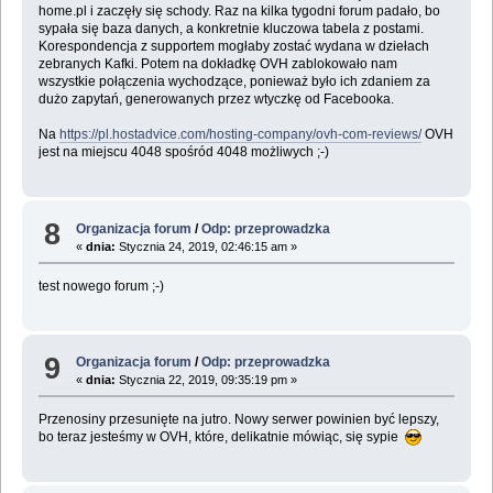
home.pl i zaczęły się schody. Raz na kilka tygodni forum padało, bo
sypała się baza danych, a konkretnie kluczowa tabela z postami.
Korespondencja z supportem mogłaby zostać wydana w dziełach
zebranych Kafki. Potem na dokładkę OVH zablokowało nam
wszystkie połączenia wychodzące, ponieważ było ich zdaniem za
dużo zapytań, generowanych przez wtyczkę od Facebooka.
Na
https://pl.hostadvice.com/hosting-company/ovh-com-reviews/
OVH
jest na miejscu 4048 spośród 4048 możliwych ;-)
8
Organizacja forum
/
Odp: przeprowadzka
«
dnia:
Stycznia 24, 2019, 02:46:15 am »
test nowego forum ;-)
9
Organizacja forum
/
Odp: przeprowadzka
«
dnia:
Stycznia 22, 2019, 09:35:19 pm »
Przenosiny przesunięte na jutro. Nowy serwer powinien być lepszy,
bo teraz jesteśmy w OVH, które, delikatnie mówiąc, się sypie