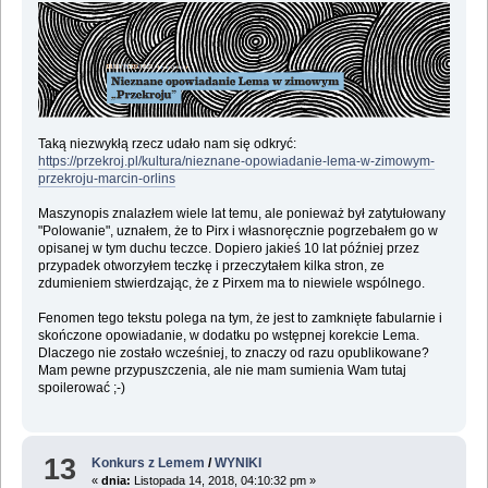
Taką niezwykłą rzecz udało nam się odkryć:
https://przekroj.pl/kultura/nieznane-opowiadanie-lema-w-zimowym-
przekroju-marcin-orlins
Maszynopis znalazłem wiele lat temu, ale ponieważ był zatytułowany
"Polowanie", uznałem, że to Pirx i własnoręcznie pogrzebałem go w
opisanej w tym duchu teczce. Dopiero jakieś 10 lat później przez
przypadek otworzyłem teczkę i przeczytałem kilka stron, ze
zdumieniem stwierdzając, że z Pirxem ma to niewiele wspólnego.
Fenomen tego tekstu polega na tym, że jest to zamknięte fabularnie i
skończone opowiadanie, w dodatku po wstępnej korekcie Lema.
Dlaczego nie zostało wcześniej, to znaczy od razu opublikowane?
Mam pewne przypuszczenia, ale nie mam sumienia Wam tutaj
spoilerować ;-)
13
Konkurs z Lemem
/
WYNIKI
«
dnia:
Listopada 14, 2018, 04:10:32 pm »