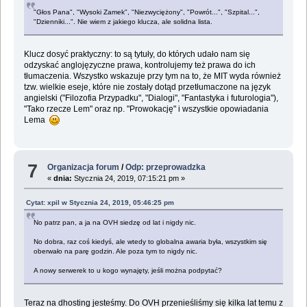
"Głos Pana", "Wysoki Zamek", "Niezwyciężony", "Powrót...", "Szpital...",
"Dzienniki...". Nie wiem z jakiego klucza, ale solidna lista.
Klucz dosyć praktyczny: to są tytuły, do których udało nam się
odzyskać anglojęzyczne prawa, kontrolujemy też prawa do ich
tłumaczenia. Wszystko wskazuje przy tym na to, że MIT wyda również
tzw. wielkie eseje, które nie zostały dotąd przetłumaczone na język
angielski ("Filozofia Przypadku", "Dialogi", "Fantastyka i futurologia"),
"Tako rzecze Lem" oraz np. "Prowokację" i wszystkie opowiadania
Lema
7
Organizacja forum
/
Odp: przeprowadzka
«
dnia:
Stycznia 24, 2019, 07:15:21 pm »
Cytat: xpil w Stycznia 24, 2019, 05:46:25 pm
No patrz pan, a ja na OVH siedzę od lat i nigdy nic.
No dobra, raz coś kiedyś, ale wtedy to globalna awaria była, wszystkim się
oberwało na parę godzin. Ale poza tym to nigdy nic.
A nowy serwerek to u kogo wynajęty, jeśli można podpytać?
Teraz na dhosting jesteśmy. Do OVH przenieśliśmy się kilka lat temu z