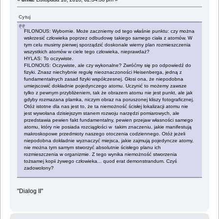
Cytuj
FILONOUS: Wybornie. Może zaczniemy od tego właśnie punktu: czy można
wskrzesić człowieka poprzez odbudowę takiego samego ciała z atomów. W
tym celu musimy pierwej sporządzić doskonale wierny plan rozmieszczenia
wszystkich atomów w ciele tego człowieka, nieprawdaż?
HYLAS: To oczywiste.
FILONOUS: Oczywiste, ale czy wykonalne? Zwróćmy się po odpowiedź do
fizyki. Znasz niechybnie regułę nieoznaczoności Heisenberga, jedną z
fundamentalnych zasad fizyki współczesnej. Głosi ona, że niepodobna
umiejscowić dokładnie pojedynczego atomu. Uczynić to możemy zawsze
tylko z pewnym przybliżeniem, tak że obrazem atomu nie jest punkt, ale jak
gdyby rozmazana plamka, niczym obraz na poruszonej kliszy fotograficznej.
Otóż istotne dla nas jest to, że ta niemożność ścisłej lokalizacji atomu nie
jest wywołana dzisiejszym stanem rozwoju narzędzi pomiarowych, ale
przedstawia pewien fakt fundamentalny, pewien przejaw własności samego
atomu, który nie posiada rozciągłości w takim znaczeniu, jakie manifestują
makroskopowe przedmioty naszego otoczenia codziennego. Otóż jeżeli
niepodobna dokładnie wyznaczyć miejsca, jakie zajmują pojedyncze atomy,
nie można tym samym stworzyć absolutnie ścisłego planu ich
rozmieszczenia w organizmie. Z tego wynika niemożność stworzenia
tożsamej kopii żywego człowieka... quod erat demonstrandum. Czyś
zadowolony?
"Dialog II"