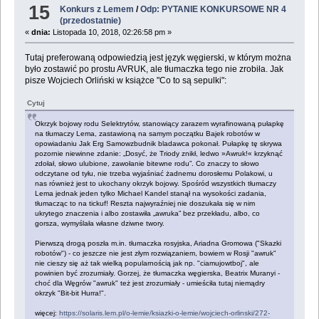
15
Konkurs z Lemem
/
Odp: PYTANIE KONKURSOWE NR 4
(przedostatnie)
«
dnia:
Listopada 10, 2018, 02:26:58 pm »
Tutaj preferowaną odpowiedzią jest język węgierski, w którym można
było zostawić po prostu AVRUK, ale tłumaczka tego nie zrobiła. Jak
pisze Wojciech Orliński w książce "Co to są sepulki":
Cytuj
Okrzyk bojowy rodu Selektrytów, stanowiący zarazem wyrafinowaną pułapkę
na tłumaczy Lema, zastawioną na samym początku Bajek robotów w
opowiadaniu Jak Erg Samowzbudnik bladawca pokonał. Pułapkę tę skrywa
pozornie niewinne zdanie: „Dosyć, że Triody znikł, ledwo »Awruk!« krzyknąć
zdołał, słowo ulubione, zawołanie bitewne rodu”. Co znaczy to słowo
odczytane od tyłu, nie trzeba wyjaśniać żadnemu dorosłemu Polakowi, u
nas również jest to ukochany okrzyk bojowy. Spośród wszystkich tłumaczy
Lema jednak jeden tylko Michael Kandel stanął na wysokości zadania,
tłumacząc to na tickuf! Reszta najwyraźniej nie doszukała się w nim
ukrytego znaczenia i albo zostawiła „awruka” bez przekładu, albo, co
gorsza, wymyślała własne dziwne twory.
Pierwszą drogą poszła m.in. tłumaczka rosyjska, Ariadna Gromowa ("Skazki
robotów") - co jeszcze nie jest złym rozwiązaniem, bowiem w Rosji "awruk"
nie cieszy się aż tak wielką popularnością jak np. "ciamujowtboj", ale
powinien być zrozumiały. Gorzej, że tłumaczka węgierska, Beatrix Muranyi -
choć dla Węgrów "awruk" też jest zrozumiały - umieściła tutaj niemądry
okrzyk "Bit-bit Hurra!".
więcej:
https://solaris.lem.pl/o-lemie/ksiazki-o-lemie/wojciech-orlinski/272-