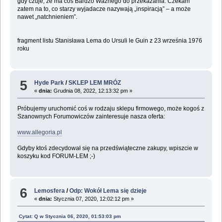
gdy czuje, że ma coś Bardzo Ważnego do przekazania. Czekam
zatem na to, co starzy wyjadacze nazywają „inspiracją” – a może
nawet „natchnieniem”.
fragment listu Stanisława Lema do Ursuli le Guin z 23 września 1976
roku
5
Hyde Park
/
SKLEP LEM MRÓZ
«
dnia:
Grudnia 08, 2022, 12:13:32 pm »
Próbujemy uruchomić coś w rodzaju sklepu firmowego, może kogoś z
Szanownych Forumowiczów zainteresuje nasza oferta:
www.allegoria.pl
Gdyby ktoś zdecydował się na przedświąteczne zakupy, wpiszcie w
koszyku kod FORUM-LEM ;-)
6
Lemosfera
/
Odp: Wokół Lema się dzieje
«
dnia:
Stycznia 07, 2020, 12:02:12 pm »
Cytat: Q w Stycznia 06, 2020, 01:53:03 pm