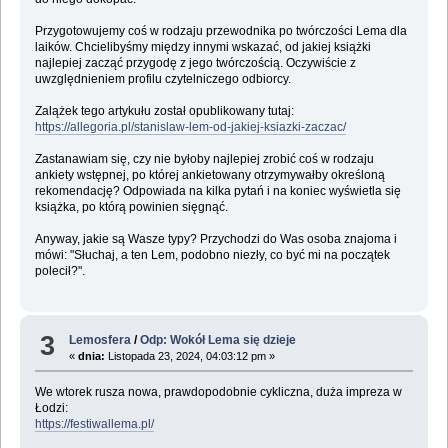
Przygotowujemy coś w rodzaju przewodnika po twórczości Lema dla
laików. Chcielibyśmy między innymi wskazać, od jakiej książki
najlepiej zacząć przygodę z jego twórczością. Oczywiście z
uwzględnieniem profilu czytelniczego odbiorcy.
Zalążek tego artykułu został opublikowany tutaj:
https://allegoria.pl/stanislaw-lem-od-jakiej-ksiazki-zaczac/
Zastanawiam się, czy nie byłoby najlepiej zrobić coś w rodzaju
ankiety wstępnej, po której ankietowany otrzymywałby określoną
rekomendację? Odpowiada na kilka pytań i na koniec wyświetla się
książka, po którą powinien sięgnąć.
Anyway, jakie są Wasze typy? Przychodzi do Was osoba znajoma i
mówi: "Słuchaj, a ten Lem, podobno niezły, co być mi na początek
polecił?".
3
Lemosfera
/
Odp: Wokół Lema się dzieje
«
dnia:
Listopada 23, 2024, 04:03:12 pm »
We wtorek rusza nowa, prawdopodobnie cykliczna, duża impreza w
Łodzi:
https://festiwallema.pl/