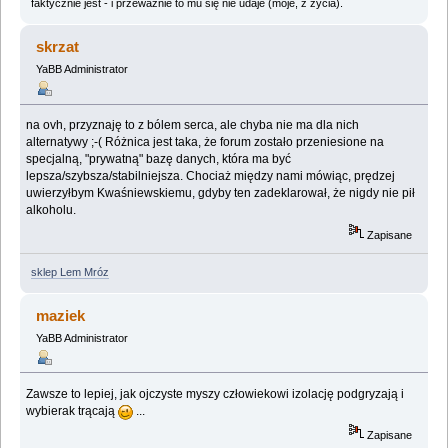
faktycznie jest - i przeważnie to mu się nie udaje (moje, z życia).
skrzat
YaBB Administrator
na ovh, przyznaję to z bólem serca, ale chyba nie ma dla nich
alternatywy ;-( Różnica jest taka, że forum zostało przeniesione na
specjalną, "prywatną" bazę danych, która ma być
lepsza/szybsza/stabilniejsza. Chociaż między nami mówiąc, prędzej
uwierzyłbym Kwaśniewskiemu, gdyby ten zadeklarował, że nigdy nie pił
alkoholu.
Zapisane
sklep Lem Mróz
maziek
YaBB Administrator
Zawsze to lepiej, jak ojczyste myszy człowiekowi izolację podgryzają i
wybierak trącają
...
Zapisane