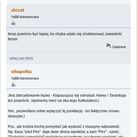
skrzat
YaBB Administrator
teraz powinno być lepiej, bo chyba udało się zindeksować zawartość
forum
Zapisane
sklep Lem Mróz
olkapolka
YaBB Administrator
Jest zdecydowanie lepiej - Klapaucjusz się odnalazł, Harey i Tarantoga
też powrócili...będziemy mieć na oku tego Kalkulatora;)
Hm...pozwoliłam sobie wyłączyć tę punktację - bo faktycznie znowu
straszyła:)
Pss...ale trzeba trochę pomyśleć jak wydusić z maszyny odpowiedź.
Np. fraza "pilot Pirx" daje dwie strony wyników, a sam "Pirx" - sześć.
"Diabelski samochód" wyskakuje raz jednym, raz dwoma postami, ale