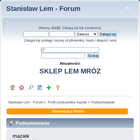
Stanisław Lem - Forum
Witamy,
Gość
.
Zaloguj się
lub
zarejestruj
.
Zaloguj się podając nazwę użytkownika, hasło i długość sesji
Aktualności:
SKLEP LEM MRÓZ
Stanisław Lem - Forum
»
Profil użytkownika maziek
»
Podsumowanie
Informacja o Profilu
Podsumowanie
maziek 