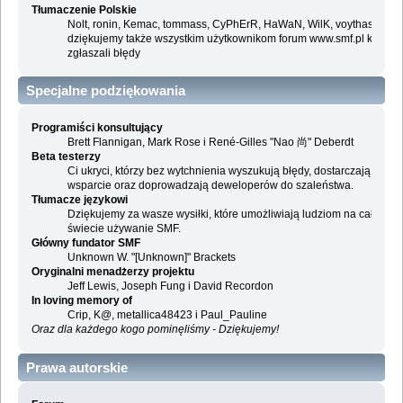
Tłumaczenie Polskie
Nolt, ronin, Kemac, tommass, CyPhErR, HaWaN, WilK, voythas i
dziękujemy także wszystkim użytkownikom forum www.smf.pl którzy
zgłaszali błędy
Specjalne podziękowania
Programiści konsultujący
Brett Flannigan, Mark Rose i René-Gilles "Nao 尚" Deberdt
Beta testerzy
Ci ukryci, którzy bez wytchnienia wyszukują błędy, dostarczają
wsparcie oraz doprowadzają deweloperów do szaleństwa.
Tłumacze językowi
Dziękujemy za wasze wysiłki, które umożliwiają ludziom na całym
świecie używanie SMF.
Główny fundator SMF
Unknown W. "[Unknown]" Brackets
Oryginalni menadżerzy projektu
Jeff Lewis, Joseph Fung i David Recordon
In loving memory of
Crip, K@, metallica48423 i Paul_Pauline
Oraz dla każdego kogo pominęliśmy - Dziękujemy!
Prawa autorskie