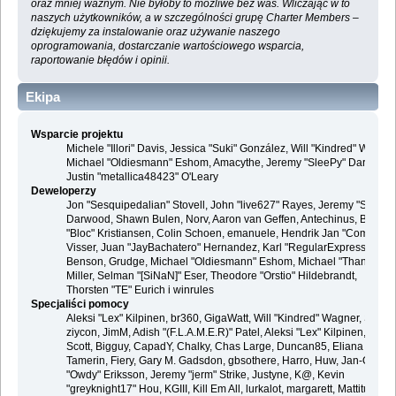
oraz mniej ważnym. Nie byłoby to możliwe bez was. Wliczając w to
naszych użytkowników, a w szczególności grupę Charter Members –
dziękujemy za instalowanie oraz używanie naszego
oprogramowania, dostarczanie wartościowego wsparcia,
raportowanie błędów i opinii.
Ekipa
Wsparcie projektu
Michele "Illori" Davis, Jessica "Suki" González, Will "Kindred" Wagner
Michael "Oldiesmann" Eshom, Amacythe, Jeremy "SleePy" Darwood 
Justin "metallica48423" O'Leary
Deweloperzy
Jon "Sesquipedalian" Stovell, John "live627" Rayes, Jeremy "SleePy
Darwood, Shawn Bulen, Norv, Aaron van Geffen, Antechinus, Bjoern
"Bloc" Kristiansen, Colin Schoen, emanuele, Hendrik Jan "Compuart
Visser, Juan "JayBachatero" Hernandez, Karl "RegularExpression"
Benson, Grudge, Michael "Oldiesmann" Eshom, Michael "Thantos"
Miller, Selman "[SiNaN]" Eser, Theodore "Orstio" Hildebrandt,
Thorsten "TE" Eurich i winrules
Specjaliści pomocy
Aleksi "Lex" Kilpinen, br360, GigaWatt, Will "Kindred" Wagner, Steve,
ziycon, JimM, Adish "(F.L.A.M.E.R)" Patel, Aleksi "Lex" Kilpinen, Ben
Scott, Bigguy, CapadY, Chalky, Chas Large, Duncan85, Eliana
Tamerin, Fiery, Gary M. Gadsdon, gbsothere, Harro, Huw, Jan-Olof
"Owdy" Eriksson, Jeremy "jerm" Strike, Justyne, K@, Kevin
"greyknight17" Hou, KGIII, Kill Em All, lurkalot, margarett, Mattitude,