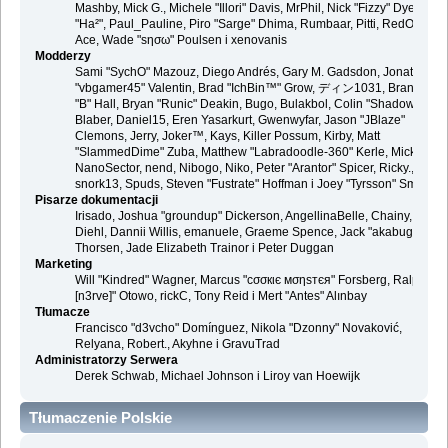
Mashby, Mick G., Michele "Illori" Davis, MrPhil, Nick "Fizzy" Dyer, Nick
"Ha²", Paul_Pauline, Piro "Sarge" Dhima, Rumbaar, Pitti, RedOne, S-
Ace, Wade "sησω" Poulsen i xenovanis
Modderzy
Sami "SychO" Mazouz, Diego Andrés, Gary M. Gadsdon, Jonathan
"vbgamer45" Valentin, Brad "IchBin™" Grow, ディン1031, Brannon
"B" Hall, Bryan "Runic" Deakin, Bugo, Bulakbol, Colin "Shadow82x"
Blaber, Daniel15, Eren Yasarkurt, Gwenwyfar, Jason "JBlaze"
Clemons, Jerry, Joker™, Kays, Killer Possum, Kirby, Matt
"SlammedDime" Zuba, Matthew "Labradoodle-360" Kerle, Mick.,
NanoSector, nend, Nibogo, Niko, Peter "Arantor" Spicer, Ricky.,
snork13, Spuds, Steven "Fustrate" Hoffman i Joey "Tyrsson" Smith
Pisarze dokumentacji
Irisado, Joshua "groundup" Dickerson, AngellinaBelle, Chainy, Danie
Diehl, Dannii Willis, emanuele, Graeme Spence, Jack "akabugeyes"
Thorsen, Jade Elizabeth Trainor i Peter Duggan
Marketing
Will "Kindred" Wagner, Marcus "cσσкιє мσηѕтєя" Forsberg, Ralph "
[n3rve]" Otowo, rickC, Tony Reid i Mert "Antes" Alınbay
Tłumacze
Francisco "d3vcho" Domínguez, Nikola "Dzonny" Novaković,
Relyana, Robert., Akyhne i GravuTrad
Administratorzy Serwera
Derek Schwab, Michael Johnson i Liroy van Hoewijk
Tłumaczenie Polskie