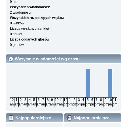
9 min.
Wszystkich wiadomości:
2 wiadomości
Wszystkich rozpoczętych wątków:
0 wątków
Liczba wysłanych ankiet:
0 ankiet
Liczba oddanych głosów:
0 głosów
Wysyłanie wiadomości wg czasu
12
1
2
3
4
5
6
7
8
9
10
11
12
1
2
3
4
5
6
7
8
9
10
11
am
am
am
am
am
am
am
am
am
am
am
am
pm
pm
pm
pm
pm
pm
pm
pm
pm
pm
pm
pm
Najpopularniejsze
Najpopularniejsze
działy wg wiadomości
działy wg aktywności