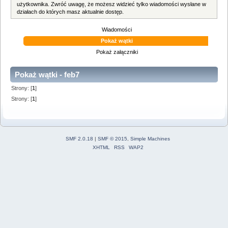
użytkownika. Zwróć uwagę, że możesz widzieć tylko wiadomości wysłane w
działach do których masz aktualnie dostęp.
Wiadomości
Pokaż wątki
Pokaż załączniki
Pokaż wątki - feb7
Strony: [
1
]
Strony: [
1
]
SMF 2.0.18
|
SMF © 2015
,
Simple Machines
XHTML
RSS
WAP2