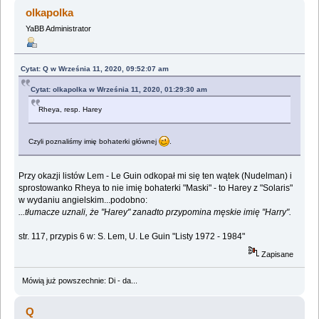
(Przeczytany 103086 razy)
olkapolka
YaBB Administrator
Cytat: Q w Września 11, 2020, 09:52:07 am
Cytat: olkapolka w Września 11, 2020, 01:29:30 am
Rheya, resp. Harey
Czyli poznaliśmy imię bohaterki głównej
.
Przy okazji listów Lem - Le Guin odkopał mi się ten wątek (Nudelman) i
sprostowanko Rheya to nie imię bohaterki "Maski" - to Harey z "Solaris"
w wydaniu angielskim...podobno:
...tłumacze uznali, że "Harey" zanadto przypomina męskie imię "Harry".
str. 117, przypis 6 w: S. Lem, U. Le Guin "Listy 1972 - 1984"
Zapisane
Mówią już powszechnie: Di - da...
Q