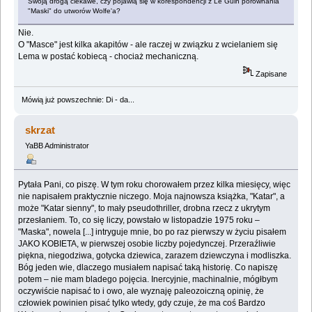
Swoją drogą ciekawe, czy pojawią się w korespondencji z Le Guin porównania
"Maski" do utworów Wolfe'a?
Nie.
O "Masce" jest kilka akapitów - ale raczej w związku z wcielaniem się
Lema w postać kobiecą - chociaż mechaniczną.
Zapisane
Mówią już powszechnie: Di - da...
skrzat
YaBB Administrator
Pytała Pani, co piszę. W tym roku chorowałem przez kilka miesięcy, więc
nie napisałem praktycznie niczego. Moja najnowsza książka, "Katar", a
może "Katar sienny", to mały pseudothriller, drobna rzecz z ukrytym
przesłaniem. To, co się liczy, powstało w listopadzie 1975 roku –
"Maska", nowela [...] intryguje mnie, bo po raz pierwszy w życiu pisałem
JAKO KOBIETA, w pierwszej osobie liczby pojedynczej. Przeraźliwie
piękna, niegodziwa, gotycka dziewica, zarazem dziewczyna i modliszka.
Bóg jeden wie, dlaczego musiałem napisać taką historię. Co napiszę
potem – nie mam bladego pojęcia. Inercyjnie, machinalnie, mógłbym
oczywiście napisać to i owo, ale wyznaję paleozoiczną opinię, że
człowiek powinien pisać tylko wtedy, gdy czuje, że ma coś Bardzo