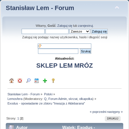
Stanisław Lem - Forum
Witamy,
Gość
.
Zaloguj się
lub
zarejestruj
.
Zaloguj się podając nazwę użytkownika, hasło i długość sesji
Aktualności:
SKLEP LEM MRÓZ
Stanisław Lem - Forum
»
Polski
»
Lemosfera
(Moderatorzy:
Q
,
Forum Admin
,
skrzat
,
olkapolka
) »
Exodus - opowiadanie ze zbioru "Inwazja z Aldebarana"
« poprzedni
następny »
Strony:
1
[
2
]
DRUKUJ
Autor
Wątek: Exodus -