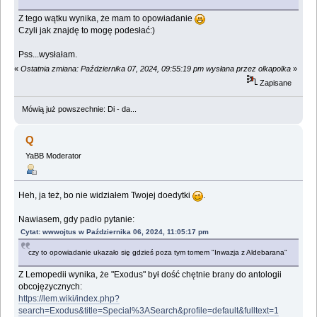
Z tego wątku wynika, że mam to opowiadanie
Czyli jak znajdę to mogę podesłać:)
Pss...wysłałam.
«
Ostatnia zmiana: Października 07, 2024, 09:55:19 pm wysłana przez olkapolka
»
Zapisane
Mówią już powszechnie: Di - da...
Q
YaBB Moderator
Heh, ja też, bo nie widziałem Twojej doedytki
.
Nawiasem, gdy padło pytanie:
Cytat: wwwojtus w Października 06, 2024, 11:05:17 pm
czy to opowiadanie ukazało się gdzieś poza tym tomem "Inwazja z Aldebarana"
Z Lemopedii wynika, że "Exodus" był dość chętnie brany do antologii
obcojęzycznych:
https://lem.wiki/index.php?
search=Exodus&title=Special%3ASearch&profile=default&fulltext=1