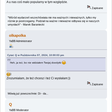
A u nas coś mało popularny w tym względzie.
Zapisane
"Wśród wydarzeń wszechświata nie ma ważnych i nieważnych, tylko my
różnie je postrzegamy. Podział na ważne i nieważne odbywa się w naszych
umysłach" - Marek Baraniecki
olkapolka
YaBB Administrator
Cytat: Q w Października 07, 2024, 10:00:03 pm
Heh, ja też, bo nie widziałem Twojej doedytki
.
)
Zrozumiałam, że też chcesz i też Ci wysłałam:))
Zapisane
Mówią już powszechnie: Di - da...
Q
YaBB Moderator