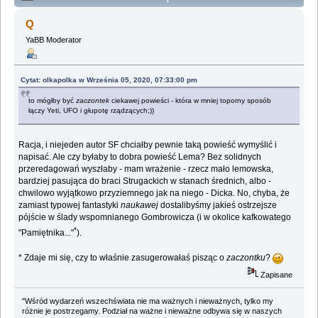
opowiadanie ze zbioru "Inwazja z Aldebarana"
Q
(Przeczytany 39419 razy)
YaBB Moderator
Cytat: olkapolka w Września 05, 2020, 07:33:00 pm
to mógłby być
zaczontek
ciekawej powieści - która w mniej toporny sposób
łączy Yeti, UFO i głupotę rządzących;))
Racja, i niejeden autor SF chciałby pewnie taką powieść wymyślić i
napisać. Ale czy byłaby to dobra powieść Lema? Bez solidnych
przeredagowań wyszłaby - mam wrażenie - rzecz mało lemowska,
bardziej pasująca do braci Strugackich w stanach średnich, albo -
chwilowo wyjątkowo przyziemnego jak na niego - Dicka. No, chyba, że
zamiast typowej fantastyki
naukawej
dostalibyśmy jakieś ostrzejsze
pójście w ślady wspomnianego Gombrowicza (i w okolice kafkowatego
*
"Pamiętnika..."
).
* Zdaje mi się, czy to właśnie zasugerowałaś pisząc o
zaczontku
?
Zapisane
"Wśród wydarzeń wszechświata nie ma ważnych i nieważnych, tylko my
różnie je postrzegamy. Podział na ważne i nieważne odbywa się w naszych