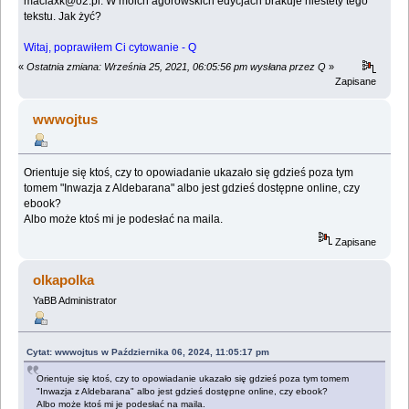
maciaxk@o2.pl. W moich agorowskich edycjach brakuje niestety tego
tekstu. Jak żyć?
Witaj, poprawiłem Ci cytowanie - Q
«
Ostatnia zmiana: Września 25, 2021, 06:05:56 pm wysłana przez Q
»
Zapisane
wwwojtus
Orientuje się ktoś, czy to opowiadanie ukazało się gdzieś poza tym
tomem "Inwazja z Aldebarana" albo jest gdzieś dostępne online, czy
ebook?
Albo może ktoś mi je podesłać na maila.
Zapisane
olkapolka
YaBB Administrator
Cytat: wwwojtus w Października 06, 2024, 11:05:17 pm
Orientuje się ktoś, czy to opowiadanie ukazało się gdzieś poza tym tomem
"Inwazja z Aldebarana" albo jest gdzieś dostępne online, czy ebook?
Albo może ktoś mi je podesłać na maila.