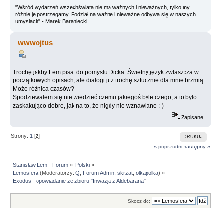
"Wśród wydarzeń wszechświata nie ma ważnych i nieważnych, tylko my
różnie je postrzegamy. Podział na ważne i nieważne odbywa się w naszych
umysłach" - Marek Baraniecki
wwwojtus
Trochę jakby Lem pisał do pomysłu Dicka. Świetny język zwłaszcza w
początkowych opisach, ale dialogi już trochę sztucznie dla mnie brzmią.
Może różnica czasów?
Spodziewałem się nie wiedzieć czemu jakiegoś byle czego, a to było
zaskakująco dobre, jak na to, że nigdy nie wznawiane :-)
Zapisane
Strony:
1
[
2
]
DRUKUJ
« poprzedni
następny »
Stanisław Lem - Forum
»
Polski
»
Lemosfera
(Moderatorzy:
Q
,
Forum Admin
,
skrzat
,
olkapolka
) »
Exodus - opowiadanie ze zbioru "Inwazja z Aldebarana"
Skocz do: