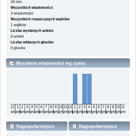
34 min.
Wszystkich wiadomości:
3 wiadomości
Wszystkich rozpoczętych wątków:
1 wątków
Liczba wysłanych ankiet:
0 ankiet
Liczba oddanych głosów:
0 głosów
Wysyłanie wiadomości wg czasu
12
1
2
3
4
5
6
7
8
9
10
11
12
1
2
3
4
5
6
7
8
9
10
11
am
am
am
am
am
am
am
am
am
am
am
am
pm
pm
pm
pm
pm
pm
pm
pm
pm
pm
pm
pm
Najpopularniejsze
Najpopularniejsze
działy wg wiadomości
działy wg aktywności