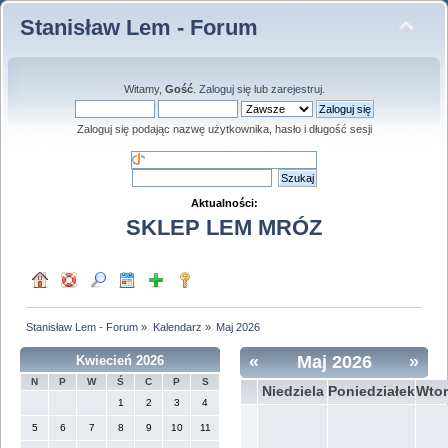
Stanisław Lem - Forum
Witamy,
Gość
.
Zaloguj się
lub
zarejestruj
.
Zaloguj się podając nazwę użytkownika, hasło i długość sesji
Aktualności:
SKLEP LEM MRÓZ
Stanisław Lem - Forum
»
Kalendarz
»
Maj 2026
«
Maj 2026
»
Kwiecień 2026
N
P
W
Ś
C
P
S
Niedziela
Poniedziałek
Wtor
1
2
3
4
5
6
7
8
9
10
11