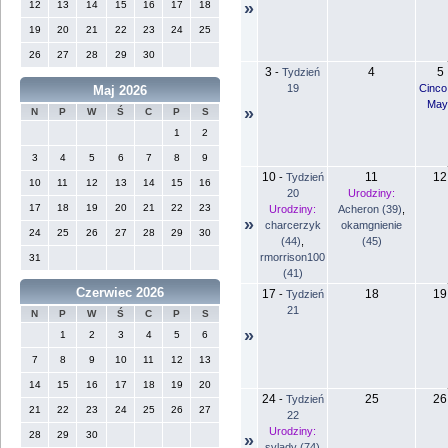
12
13
14
15
16
17
18
»
19
20
21
22
23
24
25
26
27
28
29
30
3
4
5
-
Tydzień
19
Cinco
Maj 2026
May
»
N
P
W
Ś
C
P
S
1
2
3
4
5
6
7
8
9
10
11
12
-
Tydzień
10
11
12
13
14
15
16
20
Urodziny:
17
18
19
20
21
22
23
Urodziny:
Acheron (39)
,
»
charcerzyk
okamgnienie
24
25
26
27
28
29
30
(44)
,
(45)
rmorrison100
31
(41)
Czerwiec 2026
17
18
19
-
Tydzień
21
N
P
W
Ś
C
P
S
»
1
2
3
4
5
6
7
8
9
10
11
12
13
14
15
16
17
18
19
20
24
25
26
-
Tydzień
21
22
23
24
25
26
27
22
Urodziny:
28
29
30
»
svlady (74)