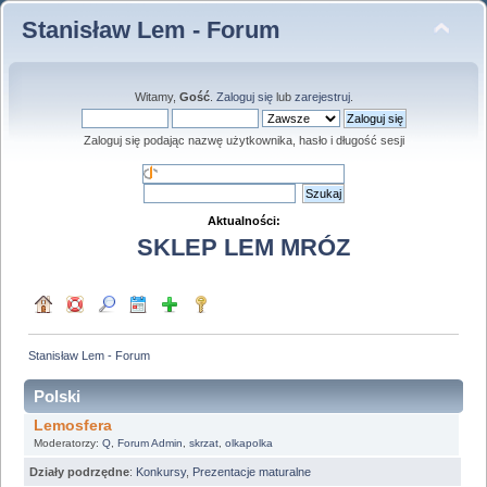
Stanisław Lem - Forum
Witamy,
Gość
.
Zaloguj się
lub
zarejestruj
.
Zaloguj się podając nazwę użytkownika, hasło i długość sesji
Aktualności:
SKLEP LEM MRÓZ
Stanisław Lem - Forum
Polski
Lemosfera
Moderatorzy:
Q
,
Forum Admin
,
skrzat
,
olkapolka
Działy podrzędne
:
Konkursy
,
Prezentacje maturalne