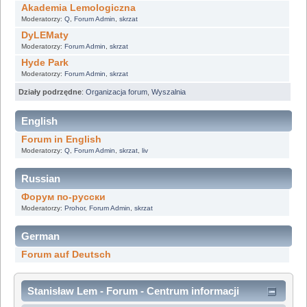
Akademia Lemologiczna
Moderatorzy:
Q
,
Forum Admin
,
skrzat
DyLEMaty
Moderatorzy:
Forum Admin
,
skrzat
Hyde Park
Moderatorzy:
Forum Admin
,
skrzat
Działy podrzędne
:
Organizacja forum
,
Wyszalnia
English
Forum in English
Moderatorzy:
Q
,
Forum Admin
,
skrzat
,
liv
Russian
Форум по-русски
Moderatorzy:
Prohor
,
Forum Admin
,
skrzat
German
Forum auf Deutsch
Stanisław Lem - Forum - Centrum informacji