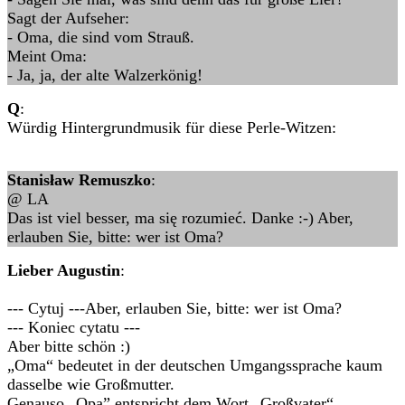
Sagt der Aufseher:
- Oma, die sind vom Strauß.
Meint Oma:
- Ja, ja, der alte Walzerkönig!
Q
:
Würdig Hintergrundmusik für diese Perle-Witzen:
Stanisław Remuszko
:
@ LA
Das ist viel besser, ma się rozumieć. Danke :-) Aber,
erlauben Sie, bitte: wer ist Oma?
Lieber Augustin
:
--- Cytuj ---Aber, erlauben Sie, bitte: wer ist Oma?
--- Koniec cytatu ---
Aber bitte schön :)
„Oma“ bedeutet in der deutschen Umgangssprache kaum
dasselbe wie Großmutter.
Genauso „Opa” entspricht dem Wort „Großvater“.