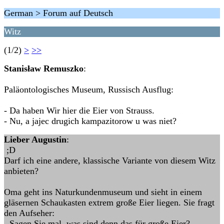
German > Forum auf Deutsch
Witz
(1/2)
>
>>
Stanisław Remuszko
:
Paläontologisches Museum, Russisch Ausflug:
- Da haben Wir hier die Eier von Strauss.
- Nu, a jajec drugich kampazitorow u was niet?
Lieber Augustin
:
;D
Darf ich eine andere, klassische Variante von diesem Witz
anbieten?
Oma geht ins Naturkundenmuseum und sieht in einem
gläsernen Schaukasten extrem große Eier liegen. Sie fragt
den Aufseher:
- Sagen Sie mal, was sind denn das für große Eier?