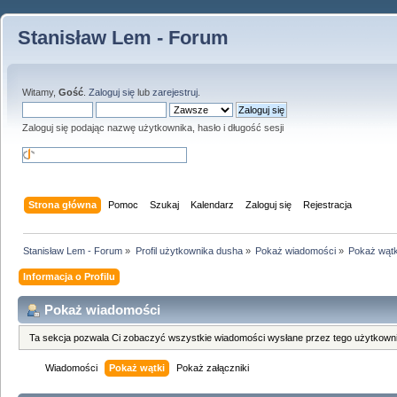
Stanisław Lem - Forum
Witamy,
Gość
.
Zaloguj się
lub
zarejestruj
.
Zaloguj się podając nazwę użytkownika, hasło i długość sesji
Strona główna
Pomoc
Szukaj
Kalendarz
Zaloguj się
Rejestracja
Stanisław Lem - Forum
»
Profil użytkownika dusha
»
Pokaż wiadomości
»
Pokaż wątk
Informacja o Profilu
Pokaż wiadomości
Ta sekcja pozwala Ci zobaczyć wszystkie wiadomości wysłane przez tego użytkowni
Wiadomości
Pokaż wątki
Pokaż załączniki