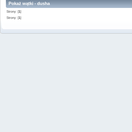
Pokaż wątki - dusha
Strony: [
1
]
Strony: [
1
]