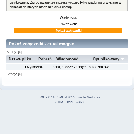
użytkownika. Zwróć uwagę, że możesz widzieć tylko wiadomości wysłane w
działach do których masz aktualnie dostęp.
Wiadomości
Pokaż wątki
Pokaż załączniki
Pokaż załączniki - cruel.magpie
Strony: [
1
]
Nazwa pliku
Pobrań
Wiadomość
Opublikowany
Użytkownik nie dodał jeszcze żadnych załączników.
Strony: [
1
]
SMF 2.0.18
|
SMF © 2015
,
Simple Machines
XHTML
RSS
WAP2