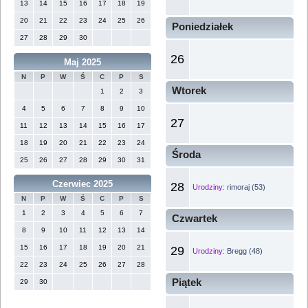
13
14
15
16
17
18
19
20
21
22
23
24
25
26
Poniedziałek
27
28
29
30
26
Maj 2025
N
P
W
Ś
C
P
S
Wtorek
1
2
3
4
5
6
7
8
9
10
27
11
12
13
14
15
16
17
18
19
20
21
22
23
24
Środa
25
26
27
28
29
30
31
Czerwiec 2025
28
Urodziny:
rimoraj (53)
N
P
W
Ś
C
P
S
1
2
3
4
5
6
7
Czwartek
8
9
10
11
12
13
14
15
16
17
18
19
20
21
29
Urodziny:
Bregg (48)
22
23
24
25
26
27
28
Piątek
29
30