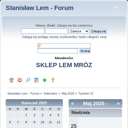
Stanisław Lem - Forum
Witamy,
Gość
.
Zaloguj się
lub
zarejestruj
.
Zaloguj się podając nazwę użytkownika, hasło i długość sesji
Aktualności:
SKLEP LEM MRÓZ
Stanisław Lem - Forum
»
Kalendarz
»
Maj 2025
»
Tydzień 22
«
Maj 2025
-
»
Kwiecień 2025
N
P
W
Ś
C
P
S
Tydzień 22
Niedziela
1
2
3
4
5
6
7
8
9
10
11
12
25