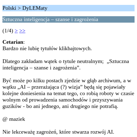
Polski > DyLEMaty
Sztuczna inteligencja – szanse i zagrożenia
(1/4)
>
>>
Cetarian
:
Bardzo nie lubię tytułów klikbajtowych.
Dlatego zakładam wątek o tytule neutralnym; „Sztuczna
inteligencja – szanse i zagrożenia”.
Być może po kilku postach zjedzie w głąb archiwum, a w
wątku „AI – przerażająca (?) wizja” będą się pojawiały
kolejne doniesienia na temat tego, co robią roboty w czasie
wolnym od prowadzenia samochodów i przyszywania
guzików - bo ani jednego, ani drugiego nie potrafią.
@ maziek
Nie lekceważę zagrożeń, które stwarza rozwój AI.