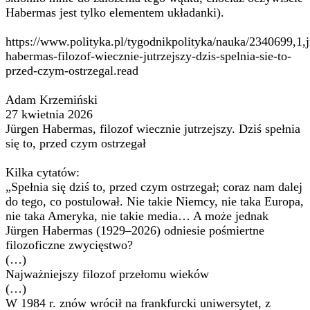
Habermas jest tylko elementem układanki).
https://www.polityka.pl/tygodnikpolityka/nauka/2340699,1,j
habermas-filozof-wiecznie-jutrzejszy-dzis-spelnia-sie-to-
przed-czym-ostrzegal.read
Adam Krzemiński
27 kwietnia 2026
Jürgen Habermas, filozof wiecznie jutrzejszy. Dziś spełnia
się to, przed czym ostrzegał
Kilka cytatów:
„Spełnia się dziś to, przed czym ostrzegał; coraz nam dalej
do tego, co postulował. Nie takie Niemcy, nie taka Europa,
nie taka Ameryka, nie takie media… A może jednak
Jürgen Habermas (1929–2026) odniesie pośmiertne
filozoficzne zwycięstwo?
(…)
Najważniejszy filozof przełomu wieków
(…)
W 1984 r. znów wrócił na frankfurcki uniwersytet, z