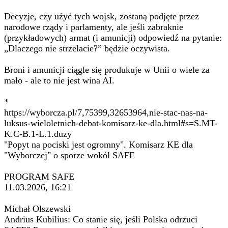
Decyzje, czy użyć tych wojsk, zostaną podjęte przez
narodowe rządy i parlamenty, ale jeśli zabraknie
(przykładowych) armat (i amunicji) odpowiedź na pytanie:
„Dlaczego nie strzelacie?” będzie oczywista.
Broni i amunicji ciągle się produkuje w Unii o wiele za
mało - ale to nie jest wina AI.
*
https://wyborcza.pl/7,75399,32653964,nie-stac-nas-na-
luksus-wieloletnich-debat-komisarz-ke-dla.html#s=S.MT-
K.C-B.1-L.1.duzy
"Popyt na pociski jest ogromny". Komisarz KE dla
"Wyborczej" o sporze wokół SAFE
PROGRAM SAFE
11.03.2026, 16:21
Michał Olszewski
Andrius Kubilius: Co stanie się, jeśli Polska odrzuci