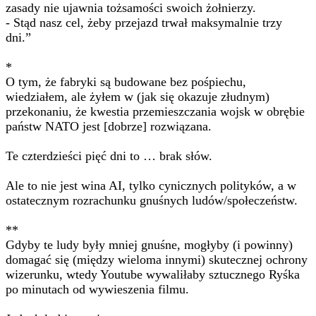
zasady nie ujawnia tożsamości swoich żołnierzy.
- Stąd nasz cel, żeby przejazd trwał maksymalnie trzy
dni.”
*
O tym, że fabryki są budowane bez pośpiechu,
wiedziałem, ale żyłem w (jak się okazuje złudnym)
przekonaniu, że kwestia przemieszczania wojsk w obrębie
państw NATO jest [dobrze] rozwiązana.
Te czterdzieści pięć dni to … brak słów.
Ale to nie jest wina AI, tylko cynicznych polityków, a w
ostatecznym rozrachunku gnuśnych ludów/społeczeństw.
**
Gdyby te ludy były mniej gnuśne, mogłyby (i powinny)
domagać się (między wieloma innymi) skutecznej ochrony
wizerunku, wtedy Youtube wywaliłaby sztucznego Ryśka
po minutach od wywieszenia filmu.