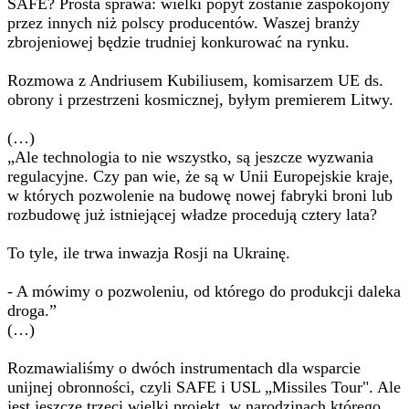
SAFE? Prosta sprawa: wielki popyt zostanie zaspokojony
przez innych niż polscy producentów. Waszej branży
zbrojeniowej będzie trudniej konkurować na rynku.
Rozmowa z Andriusem Kubiliusem, komisarzem UE ds.
obrony i przestrzeni kosmicznej, byłym premierem Litwy.
(…)
„Ale technologia to nie wszystko, są jeszcze wyzwania
regulacyjne. Czy pan wie, że są w Unii Europejskie kraje,
w których pozwolenie na budowę nowej fabryki broni lub
rozbudowę już istniejącej władze procedują cztery lata?
To tyle, ile trwa inwazja Rosji na Ukrainę.
- A mówimy o pozwoleniu, od którego do produkcji daleka
droga.”
(…)
Rozmawialiśmy o dwóch instrumentach dla wsparcie
unijnej obronności, czyli SAFE i USL „Missiles Tour". Ale
jest jeszcze trzeci wielki projekt, w narodzinach którego