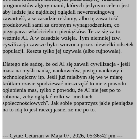
programistów algorytmami, których jedynym celem jest
aby ludzie jak najdłużej oglądali neverendingową
zawartość, a w zasadzie reklamy, albo tę zawartość
produkowali sami za drobnym wynagrodzeniem, co
przysparza właścicielom pieniążków. Teraz się za to
weźmie AI. A w zasadzie wzięła. Tym niemniej tzw.
cywilizacja zawsze była tworzona przez niewielki odsetek
populacji. Reszta tylko jej używała (albo rujnowała).
Dlatego nie sądzę, że od AI się zawali cywilizacja - jeśli
masz na myśli naukę, naukowców, postęp naukowy i
technologiczny itp. Jeśli już miałbym się we w miarę
krótkim czasie spodziewać nieszczęść to nie z powodu
ogłupienia mas, tylko z powodu, że AI nie jest po to
robiona, żeby oglądać rolki w "mediach
społecznościowych". Jak sobie popatrzysz jakie pieniądze
na to idą to jest raczej jasne, że nie po to.
--- Cytat: Cetarian w Maja 07, 2026, 05:36:42 pm ---