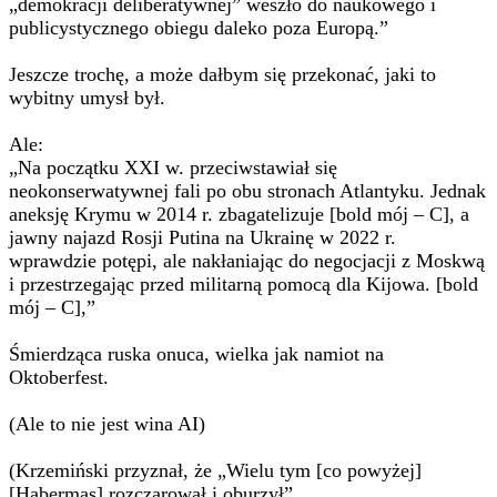
„demokracji deliberatywnej” weszło do naukowego i
publicystycznego obiegu daleko poza Europą.”
Jeszcze trochę, a może dałbym się przekonać, jaki to
wybitny umysł był.
Ale:
„Na początku XXI w. przeciwstawiał się
neokonserwatywnej fali po obu stronach Atlantyku. Jednak
aneksję Krymu w 2014 r. zbagatelizuje [bold mój – C], a
jawny najazd Rosji Putina na Ukrainę w 2022 r.
wprawdzie potępi, ale nakłaniając do negocjacji z Moskwą
i przestrzegając przed militarną pomocą dla Kijowa. [bold
mój – C],”
Śmierdząca ruska onuca, wielka jak namiot na
Oktoberfest.
(Ale to nie jest wina AI)
(Krzemiński przyznał, że „Wielu tym [co powyżej]
[Habermas] rozczarował i oburzył”.