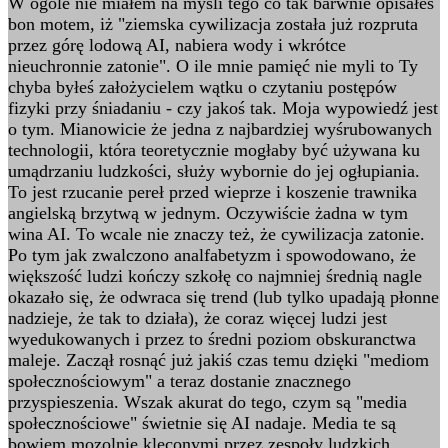
W ogóle nie miałem na myśli tego co tak barwnie opisałeś
bon motem, iż "ziemska cywilizacja została już rozpruta
przez górę lodową AI, nabiera wody i wkrótce
nieuchronnie zatonie". O ile mnie pamięć nie myli to Ty
chyba byłeś założycielem wątku o czytaniu postępów
fizyki przy śniadaniu - czy jakoś tak. Moja wypowiedź jest
o tym. Mianowicie że jedna z najbardziej wyśrubowanych
technologii, która teoretycznie mogłaby być używana ku
umądrzaniu ludzkości, służy wybornie do jej ogłupiania.
To jest rzucanie pereł przed wieprze i koszenie trawnika
angielską brzytwą w jednym. Oczywiście żadna w tym
wina AI. To wcale nie znaczy też, że cywilizacja zatonie.
Po tym jak zwalczono analfabetyzm i spowodowano, że
większość ludzi kończy szkołę co najmniej średnią nagle
okazało się, że odwraca się trend (lub tylko upadają płonne
nadzieje, że tak to działa), że coraz więcej ludzi jest
wyedukowanych i przez to średni poziom obskuranctwa
maleje. Zaczął rosnąć już jakiś czas temu dzięki "mediom
społecznościowym" a teraz dostanie znacznego
przyspieszenia. Wszak akurat do tego, czym są "media
społecznościowe" świetnie się AI nadaje. Media te są
bowiem mozolnie kleconymi przez zespoły ludzkich