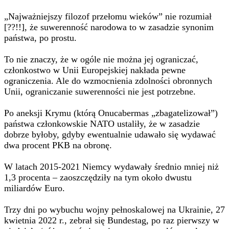
„Najważniejszy filozof przełomu wieków” nie rozumiał
[??!!], że suwerenność narodowa to w zasadzie synonim
państwa, po prostu.
To nie znaczy, że w ogóle nie można jej ograniczać,
członkostwo w Unii Europejskiej nakłada pewne
ograniczenia. Ale do wzmocnienia zdolności obronnych
Unii, ograniczanie suwerenności nie jest potrzebne.
Po aneksji Krymu (którą Onucabermas „zbagatelizował”)
państwa członkowskie NATO ustaliły, że w zasadzie
dobrze byłoby, gdyby ewentualnie udawało się wydawać
dwa procent PKB na obronę.
W latach 2015-2021 Niemcy wydawały średnio mniej niż
1,3 procenta – zaoszczędziły na tym około dwustu
miliardów Euro.
Trzy dni po wybuchu wojny pełnoskalowej na Ukrainie, 27
kwietnia 2022 r., zebrał się Bundestag, po raz pierwszy w