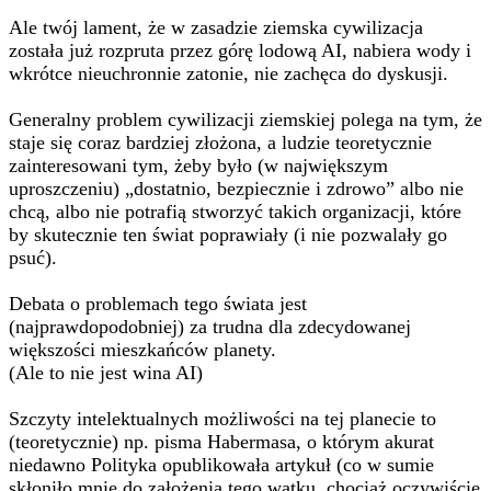
Ale twój lament, że w zasadzie ziemska cywilizacja
została już rozpruta przez górę lodową AI, nabiera wody i
wkrótce nieuchronnie zatonie, nie zachęca do dyskusji.
Generalny problem cywilizacji ziemskiej polega na tym, że
staje się coraz bardziej złożona, a ludzie teoretycznie
zainteresowani tym, żeby było (w największym
uproszczeniu) „dostatnio, bezpiecznie i zdrowo” albo nie
chcą, albo nie potrafią stworzyć takich organizacji, które
by skutecznie ten świat poprawiały (i nie pozwalały go
psuć).
Debata o problemach tego świata jest
(najprawdopodobniej) za trudna dla zdecydowanej
większości mieszkańców planety.
(Ale to nie jest wina AI)
Szczyty intelektualnych możliwości na tej planecie to
(teoretycznie) np. pisma Habermasa, o którym akurat
niedawno Polityka opublikowała artykuł (co w sumie
skłoniło mnie do założenia tego wątku, chociaż oczywiście