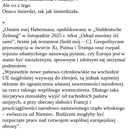
Ale co z tego.
Onuca śmierdzi, tak jak śmierdziała.
*
„Ostatni esej Habermasa, opublikowany w „Süddeutsche
Zeitung” w listopadzie 2025 r. tekst „Odtąd musimy iść
sami”, brzmi jak testament [bold mój – C]. Geopolityczne
przesunięcia w świecie Xi, Putina i Trumpa oraz rozpad
sojuszu atlantyckiego nasuwają pytanie, czy Europa jest w
stanie być niezależnym, sprawnym i zdolnym się utrzymać
podmiotem.
„Wprawdzie nowe państwa członkowskie na wschodzie
UE najgłośniej wzywają do zbrojeń, są jednak najmniej
skłonne do ograniczenia własnej suwerenności narodowej
na rzecz takiego wspólnego wzmocnienia. Dlatego taka
inicjatywa musiałaby wyjść od zachodnich państw
unijnych, a przy obecnej słabości Francji i
powściągliwości narodowo nastawionego rządu włoskiego
– zwłaszcza od Niemiec. Bodźcem mogłyby być
rozpoczęte prace nad rozwojem wspólnej europejskiej
obrony”.