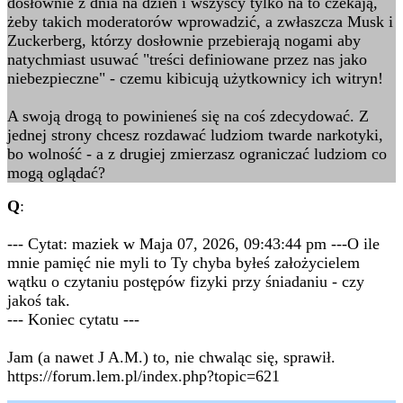
dosłownie z dnia na dzień i wszyscy tylko na to czekają,
żeby takich moderatorów wprowadzić, a zwłaszcza Musk i
Zuckerberg, którzy dosłownie przebierają nogami aby
natychmiast usuwać "treści definiowane przez nas jako
niebezpieczne" - czemu kibicują użytkownicy ich witryn!
A swoją drogą to powinieneś się na coś zdecydować. Z
jednej strony chcesz rozdawać ludziom twarde narkotyki,
bo wolność - a z drugiej zmierzasz ograniczać ludziom co
mogą oglądać?
Q
:
--- Cytat: maziek w Maja 07, 2026, 09:43:44 pm ---O ile
mnie pamięć nie myli to Ty chyba byłeś założycielem
wątku o czytaniu postępów fizyki przy śniadaniu - czy
jakoś tak.
--- Koniec cytatu ---
Jam (a nawet J A.M.) to, nie chwaląc się, sprawił.
https://forum.lem.pl/index.php?topic=621