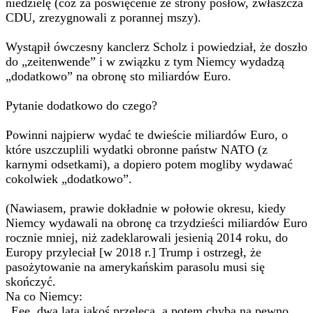
niedzielę (cóż za poświęcenie ze strony posłów, zwłaszcza
CDU, zrezygnowali z porannej mszy).
Wystąpił ówczesny kanclerz Scholz i powiedział, że doszło
do „zeitenwende” i w związku z tym Niemcy wydadzą
„dodatkowo” na obronę sto miliardów Euro.
Pytanie dodatkowo do czego?
Powinni najpierw wydać te dwieście miliardów Euro, o
które uszczuplili wydatki obronne państw NATO (z
karnymi odsetkami), a dopiero potem mogliby wydawać
cokolwiek „dodatkowo”.
(Nawiasem, prawie dokładnie w połowie okresu, kiedy
Niemcy wydawali na obronę ca trzydzieści miliardów Euro
rocznie mniej, niż zadeklarowali jesienią 2014 roku, do
Europy przyleciał [w 2018 r.] Trump i ostrzegł, że
pasożytowanie na amerykańskim parasolu musi się
skończyć.
Na co Niemcy:
„Eee, dwa lata jakoś przelecą, a potem chyba na pewno