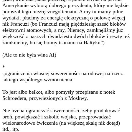
Amerykanie wybiorą dobrego prezydenta, który nie będzie
poruszał tego niezręcznego tematu. A my tu mamy pilne
wydatki, płacimy za energię elektryczną o połowę więcej
niż Francuzi (bo Francuzi mają pięćdziesiąt sześć bloków
elektrowni atomowych, a my, Niemcy, zamknęliśmy już
większość z naszych dwudziestu dwóch bloków i resztę też
zamkniemy, bo się boimy tsunami na Bałtyku”)
(Ale to nie była wina AI)
*
„ograniczenia własnej suwerenności narodowej na rzecz
takiego wspólnego wzmocnienia”
To jest albo bełkot, albo pomysły przepisane z notek
Schroedera, przywiezionych z Moskwy.
Nie trzeba ograniczać suwerenności, żeby produkować
broń, powiększać i szkolić wojska, przeprowadzać
wielonarodowe ćwiczenia (na większą skalę niż dotąd)
itd., itp.