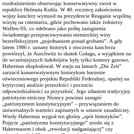
rozdrażnieniem obserwując konserwatywny zwrot w
republice Helmuta Kohla. W 40. rocznicę zakończenia
wojny kanclerz wymusił na prezydencie Reaganie wspólną
wizytę na cmentarzu, gdzie pochowano także żołnierzy
Waffen-SS, co odebrano jako próbę zastąpienia
świadomego przepracowywania niemieckiej winy
bezrefleksyjnym „pojednaniem ponad grobami”. A gdy
latem 1986 r. uznany historyk z otoczenia kanclerza
powtórzył, że Auschwitz to skutek Gułagu, a wyjątkiem na
tle wcześniejszych ludobójstw były tylko komory gazowe,
Habermas eksplodował. W eseju na łamach „Die Zeit”
zarzucił konserwatywnym historykom burzenie
oświeceniowego projektu Republiki Federalnej, opartej na
krytycznej analizie przeszłości i poczuciu
odpowiedzialności za przyszłość. Jego zdaniem tradycyjny
patriotyzm etniczny Niemcy powinni zastąpić
„patriotyzmem konstytucyjnym” – przywiązaniem do
uniwersalnych wartości zapisanych w ustawie zasadniczej.
Wtedy Habermas wygrał ten głośny „spór historyków”.
Pojęcie „patriotyzmu konstytucyjnego” zrosło się z
Habermasem i obok „rewolucji nadganiającej” czy