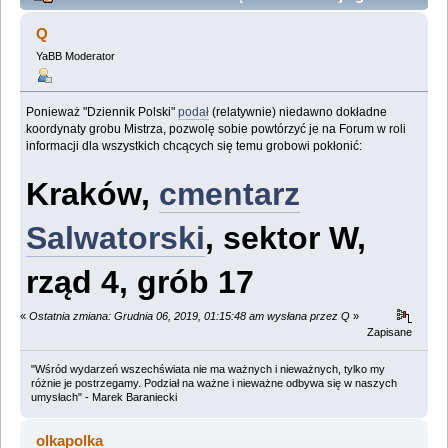
Stanisława Lema (Przeczytany 73052 razy)
Q
YaBB Moderator
Ponieważ "Dziennik Polski"
podał
(relatywnie) niedawno dokładne
koordynaty grobu Mistrza, pozwolę sobie powtórzyć je na Forum w roli
informacji dla wszystkich chcących się temu grobowi pokłonić:
Kraków,
cmentarz
Salwatorski
, sektor W,
rząd 4, grób 17
«
Ostatnia zmiana: Grudnia 06, 2019, 01:15:48 am wysłana przez Q
»
Zapisane
"Wśród wydarzeń wszechświata nie ma ważnych i nieważnych, tylko my
różnie je postrzegamy. Podział na ważne i nieważne odbywa się w naszych
umysłach" - Marek Baraniecki
olkapolka