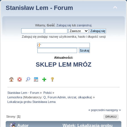
Stanisław Lem - Forum
Witamy,
Gość
.
Zaloguj się
lub
zarejestruj
.
Zaloguj się podając nazwę użytkownika, hasło i długość sesji
Aktualności:
SKLEP LEM MRÓZ
Stanisław Lem - Forum
»
Polski
»
Lemosfera
(Moderatorzy:
Q
,
Forum Admin
,
skrzat
,
olkapolka
) »
Lokalizacja grobu Stanisława Lema
« poprzedni
następny »
Strony: [
1
]
DRUKUJ
Autor
Wątek: Lokalizacja grobu