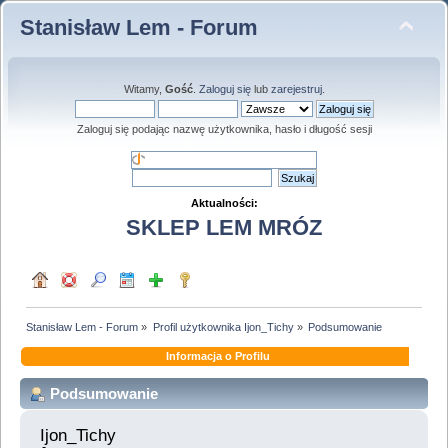
Stanisław Lem - Forum
Witamy,
Gość
.
Zaloguj się
lub
zarejestruj
.
Zaloguj się podając nazwę użytkownika, hasło i długość sesji
Aktualności:
SKLEP LEM MRÓZ
Stanisław Lem - Forum
»
Profil użytkownika Ijon_Tichy
»
Podsumowanie
Informacja o Profilu
Podsumowanie
Ijon_Tichy 