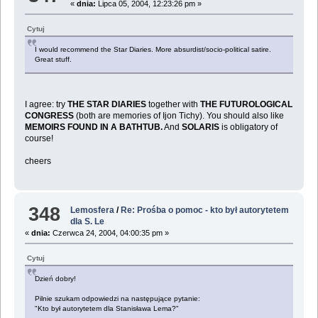
«
dnia:
Lipca 05, 2004, 12:23:26 pm »
Cytuj
I would recommend the Star Diaries. More absurdist/socio-political satire.
Great stuff.
I agree: try
THE STAR DIARIES
together with
THE FUTUROLOGICAL
CONGRESS
(both are memories of Ijon Tichy). You should also like
MEMOIRS FOUND IN A BATHTUB.
And
SOLARIS
is obligatory of
course!
cheers
348
Lemosfera
/
Re: Prośba o pomoc - kto był autorytetem
dla S. Le
«
dnia:
Czerwca 24, 2004, 04:00:35 pm »
Cytuj
Dzień dobry!
Pilnie szukam odpowiedzi na następujące pytanie:
"Kto był autorytetem dla Stanisława Lema?"