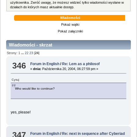
użytkownika. Zwróć uwagę, że możesz widzieć tylko wiadomości wysłane w
działach do których masz aktualnie dostęp.
Wiadomości
Pokaż wątki
Pokaż załączniki
Wiadomości - skrzat
Strony:
1
...
22
23
[
24
]
346
Forum in English
/
Re: Lem as a philosof
«
dnia:
Października 20, 2004, 06:27:59 pm »
Cytuj
Who would like to continue?
yes, please!
347
Forum in English
/
Re: next in sequence after Cyberiad