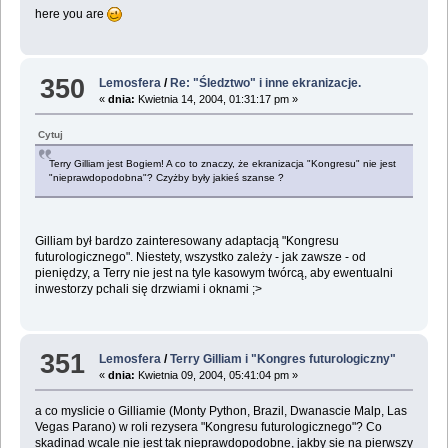
here you are
350
Lemosfera
/
Re: "Śledztwo" i inne ekranizacje.
«
dnia:
Kwietnia 14, 2004, 01:31:17 pm »
Cytuj
Terry Gilliam jest Bogiem! A co to znaczy, że ekranizacja "Kongresu" nie jest
"nieprawdopodobna"? Czyżby były jakieś szanse ?
Gilliam był bardzo zainteresowany adaptacją "Kongresu
futurologicznego". Niestety, wszystko zależy - jak zawsze - od
pieniędzy, a Terry nie jest na tyle kasowym twórcą, aby ewentualni
inwestorzy pchali się drzwiami i oknami ;>
351
Lemosfera
/
Terry Gilliam i "Kongres futurologiczny"
«
dnia:
Kwietnia 09, 2004, 05:41:04 pm »
a co myslicie o Gilliamie (Monty Python, Brazil, Dwanascie Malp, Las
Vegas Parano) w roli rezysera "Kongresu futurologicznego"? Co
skadinad wcale nie jest tak nieprawdopodobne, jakby sie na pierwszy