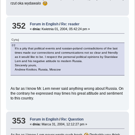
rzut oka wydawalo
352
Forum in English
/
Re: reader
«
dnia:
Kwietnia 01, 2004, 05:42:24 pm »
Cytuj
It's a pity that political events and russian-poland contradictions of the last
times made our connections and communications not so clear and friendly
as it would like to be. I respect the personal political opinions by Stanislaw
Lem and his negative attitude to modern Russia.
Sincerely yours,
Andrew Krotkov, Russia, Moscow
As far as I know Mr. Lem never said anything wrong about Russia. On
the contrary he expressed may times his great attitude and sentiment
to this country.
353
Forum in English
/
Re: Question
«
dnia:
Marca 31, 2004, 12:12:27 pm »
As far as I know Lem never wrote such book.
Probably you think