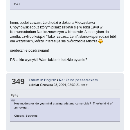
Eriol
hmm, podejrzewam, że chodzi o doktora Mieczysława
Choynowskiego, z którym pisarz zetknął się w roku 1949 w
Konwersatorium Naukoznawczym w Krakowie. Ale odsyłam do
źródła, czyli do książki "Tako rzecze... Lem", stanowiącej rodzaj biblii
dla wszystkich, którzy interesują się twórczością Mistrza
serdecznie pozdrawiam!
PS. a kto wymyślił Wam takie nieludzkie pytanie?
349
Forum in English
/
Re: Zaina passed exam
«
dnia:
Czerwca 23, 2004, 02:32:21 pm »
Cytuj
Hey moderator, do you mind erasing ads and comercials? They're kind of
annoying...
Cheers, Socrates