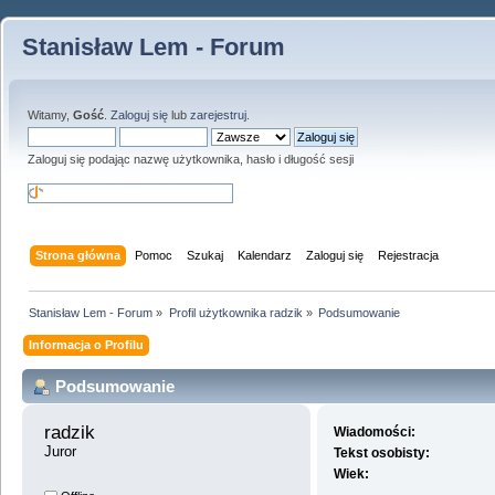
Stanisław Lem - Forum
Witamy,
Gość
.
Zaloguj się
lub
zarejestruj
.
Zaloguj się podając nazwę użytkownika, hasło i długość sesji
Strona główna
Pomoc
Szukaj
Kalendarz
Zaloguj się
Rejestracja
Stanisław Lem - Forum
»
Profil użytkownika radzik
»
Podsumowanie
Informacja o Profilu
Podsumowanie
radzik 
Wiadomości:
Juror
Tekst osobisty:
Wiek: