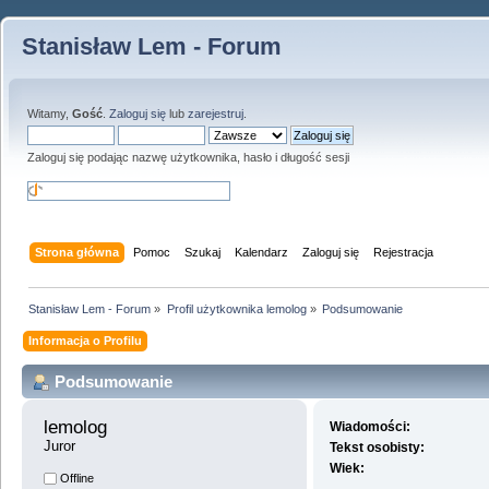
Stanisław Lem - Forum
Witamy,
Gość
.
Zaloguj się
lub
zarejestruj
.
Zaloguj się podając nazwę użytkownika, hasło i długość sesji
Strona główna
Pomoc
Szukaj
Kalendarz
Zaloguj się
Rejestracja
Stanisław Lem - Forum
»
Profil użytkownika lemolog
»
Podsumowanie
Informacja o Profilu
Podsumowanie
lemolog 
Wiadomości:
Juror
Tekst osobisty:
Wiek:
Offline