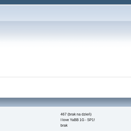
467 (brak na dzień)
I love YaBB 1G - SP1!
brak