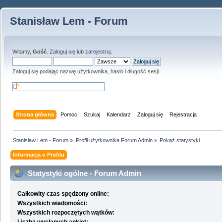
Stanisław Lem - Forum
Witamy,
Gość
.
Zaloguj się
lub
zarejestruj
.
Zaloguj się podając nazwę użytkownika, hasło i długość sesji
Strona główna
Pomoc
Szukaj
Kalendarz
Zaloguj się
Rejestracja
Stanisław Lem - Forum
»
Profil użytkownika Forum Admin
»
Pokaż statystyki
Informacja o Profilu
Statystyki ogólne - Forum Admin
Całkowity czas spędzony online:
Wszystkich wiadomości:
Wszystkich rozpoczętych wątków: