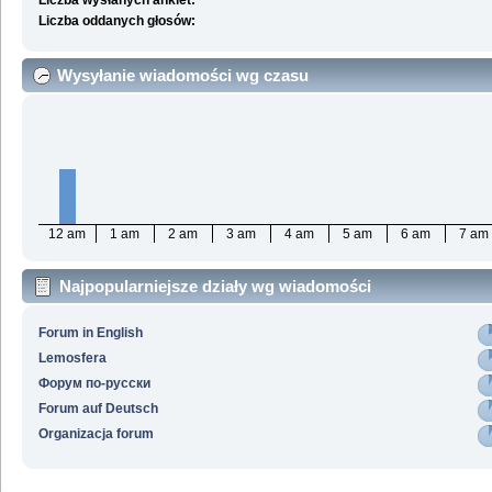
Liczba wysłanych ankiet:
Liczba oddanych głosów:
Wysyłanie wiadomości wg czasu
12 am
1 am
2 am
3 am
4 am
5 am
6 am
7 am
Najpopularniejsze działy wg wiadomości
Forum in English
Lemosfera
Форум по-русски
Forum auf Deutsch
Organizacja forum