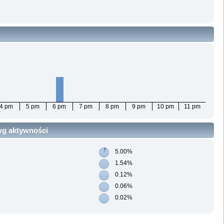
4 pm
5 pm
6 pm
7 pm
8 pm
9 pm
10 pm
11 pm
 wg aktywności
5.00%
1.54%
0.12%
0.06%
0.02%