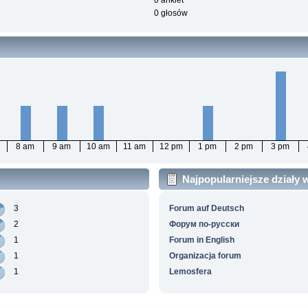
0 ankiet
0 głosów
8 am
9 am
10 am
11 am
12 pm
1 pm
2 pm
3 pm
Najpopularniejsze działy
3
Forum auf Deutsch
2
Форум по-русски
1
Forum in English
1
Organizacja forum
1
Lemosfera