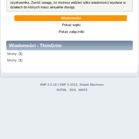
użytkownika. Zwróć uwagę, że możesz widzieć tylko wiadomości wysłane w
działach do których masz aktualnie dostęp.
Wiadomości
Pokaż wątki
Pokaż załączniki
Wiadomości - ThimGrim
Strony: [
1
]
Strony: [
1
]
SMF 2.0.18
|
SMF © 2015
,
Simple Machines
XHTML
RSS
WAP2