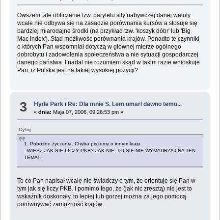
Owszem, ale obliczanie tzw. parytetu siły nabywczej danej waluty
wcale nie odbywa się na zasadzie porównania kursów a stosuje się
bardziej miarodajne środki (na przykład tzw. 'koszyk dóbr' lub 'Big
Mac index'). Stąd możliwośc porównania krajów. Ponadto te czynniki
o których Pan wspomniał dotyczą w głównej mierze ogólnego
dobrobytu i zadowolenia społeczeństwa a nie sytuacji gospodarczej
danego państwa. I nadal nie rozumiem skąd w takim razie wnioskuje
Pan, iż Polska jest na takiej wysokiej pozycji?
3
Hyde Park
/
Re: Dla mnie S. Lem umarl dawno temu...
«
dnia:
Maja 07, 2006, 09:26:53 pm »
Cytuj
1. Pobożne życzenia. Chyba piszemy o innym kraju.
- WIESZ JAK SIE LICZY PKB? JAK NIE, TO SIE NIE WYMADRZAJ NA TEN
TEMAT.
To co Pan napisał wcale nie świadczy o tym, że orientuje się Pan w
tym jak się liczy PKB. I pomimo tego, że (jak nic zresztą) nie jest to
wskaźnik doskonały, to lepiej lub gorzej można za jego pomocą
porównywać zamożność krajów.