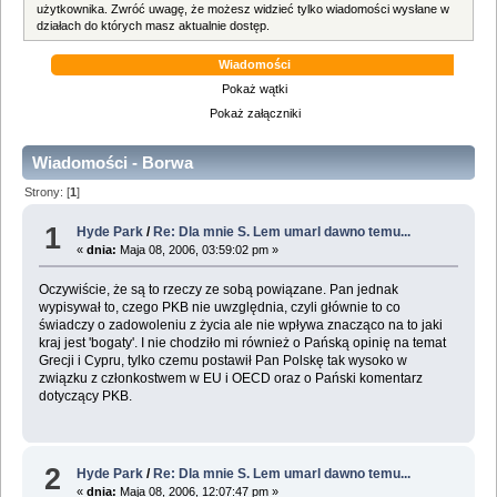
użytkownika. Zwróć uwagę, że możesz widzieć tylko wiadomości wysłane w
działach do których masz aktualnie dostęp.
Wiadomości
Pokaż wątki
Pokaż załączniki
Wiadomości - Borwa
Strony: [
1
]
1
Hyde Park
/
Re: Dla mnie S. Lem umarl dawno temu...
«
dnia:
Maja 08, 2006, 03:59:02 pm »
Oczywiście, że są to rzeczy ze sobą powiązane. Pan jednak
wypisywał to, czego PKB nie uwzględnia, czyli głównie to co
świadczy o zadowoleniu z życia ale nie wpływa znacząco na to jaki
kraj jest 'bogaty'. I nie chodziło mi również o Pańską opinię na temat
Grecji i Cypru, tylko czemu postawił Pan Polskę tak wysoko w
związku z członkostwem w EU i OECD oraz o Pański komentarz
dotyczący PKB.
2
Hyde Park
/
Re: Dla mnie S. Lem umarl dawno temu...
«
dnia:
Maja 08, 2006, 12:07:47 pm »