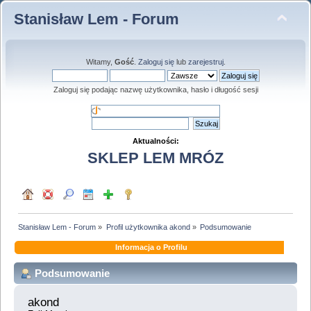
Stanisław Lem - Forum
Witamy,
Gość
.
Zaloguj się
lub
zarejestruj
.
Zaloguj się podając nazwę użytkownika, hasło i długość sesji
Aktualności:
SKLEP LEM MRÓZ
Stanisław Lem - Forum
»
Profil użytkownika akond
»
Podsumowanie
Informacja o Profilu
Podsumowanie
akond 