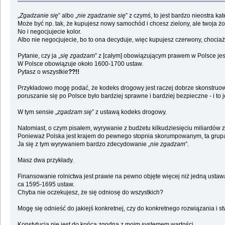
„
Zgadzanie się
” albo „
nie zgadzanie się
” z czymś, to jest bardzo nieostra kat
Może być np. tak, że kupujesz nowy samochód i chcesz zielony, ale twoja ż
No i negocjujecie kolor.
Albo nie negocjujecie, bo to ona decyduje, więc kupujesz czerwony, chocia
Pytanie, czy ja „
się zgadzam
” z [całym] obowiązującym prawem w Polsce jes
W Polsce obowiązuje około 1600-1700 ustaw.
Pytasz o wszystkie
??!!
Przykładowo mogę podać, że kodeks drogowy jest raczej dobrze skonstruowa
poruszanie się po Polsce było bardziej sprawne i bardziej bezpieczne - i to
W tym sensie „
zgadzam się
” z ustawą kodeks drogowy.
Natomiast, o czym pisałem, wyrywanie z budżetu kilkudziesięciu miliardów zł
Ponieważ Polska jest krajem do pewnego stopnia skorumpowanym, ta grupa z
Ja się z tym wyrywaniem bardzo zdecydowanie „
nie zgadzam
”.
Masz dwa przykłady.
Finansowanie rolnictwa jest prawie na pewno objęte więcej niż jedną ustawą,
ca 1595-1695 ustaw.
Chyba nie oczekujesz, że się odniosę do wszystkich?
Mogę się odnieść do jakiejś konkretnej, czy do konkretnego rozwiązania i st
Konstytucja nie jest do końca zgodna z moim systemem wartości.