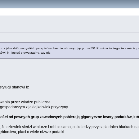
unc
- jako zbiór wszystkich przepisów obecnie obowiązujących w RP. Pomimo że tego że częścią pr
w i in. jesteś praworządny, czy nie.
tytucji stanowi iż
wania przez władze publiczne.
gospodarczym z jakiejkolwiek przyczyny.
lności od pewnych grup zawodowych pobierają gigantyczne kwoty podatków, któ
, że człowiek siedzi w biurze i robi to samo, co koledzy przy sąsiednich biurkach n
iorstwa, płaci o wiele niższe podatki.