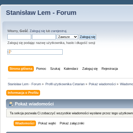
Stanisław Lem - Forum
Witamy,
Gość
.
Zaloguj się
lub
zarejestruj
.
Zaloguj się podając nazwę użytkownika, hasło i długość sesji
Strona główna
Pomoc
Szukaj
Kalendarz
Zaloguj się
Rejestracja
Stanisław Lem - Forum
»
Profil użytkownika Cetarian
»
Pokaż wiadomości
»
Wiadomo
Informacja o Profilu
Pokaż wiadomości
Ta sekcja pozwala Ci zobaczyć wszystkie wiadomości wysłane przez tego użytkowni
Wiadomości
Pokaż wątki
Pokaż załączniki