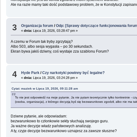
Ale na razie mamy taki dość podstawowy problem, że w Konstytucji zapisano
3
Organizacja forum
/
Odp: [Sprawy dotyczące funkcjonowania foru
«
dnia:
Lipca 19, 2026, 03:28:47 pm »
A czemu w Forum tak tryby zgrzytają?
Albo 503, albo sesja wygasła – po 30 sekundach.
Ekran bywa jakiś dziwny, coś wystaje zza szablonu Forum?
4
Hyde Park
/
Czy narkotyki powinny być legalne?
«
dnia:
Lipca 19, 2026, 03:24:28 pm »
Cytat: maziek w Lipca 19, 2026, 09:11:28 am
To nie jest odpowiedź na moje pytanie. Ja nie pytam teoretycznie tylko konkretnie - czy
(osoba, organizacja), z którego decyzją byś się bezwarunkowo zgodził, albo nie ma takie
Dziwne pytanie, ale odpowiadam:
bezwarunkowo to członkowie sekty słuchają swojego guru.
Ja ważne decyzje władz państwowych analizuję.
A ty, czyje decyzje bezwarunkowo uznajesz za zawsze słuszne?