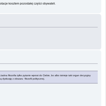
tacje kosztem pozostałej części obywateli.
adna filozofia tylko pytanie wprost do Ciebie, bo albo istnieje taki organ decyzyjny
 dyskusję z obszaru filozofii politycznej.