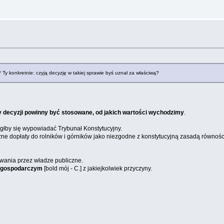
Ty konkretnie: czyją decyzję w takiej sprawie byś uznał za właściwą?
ny decyzji powinny być stosowane, od jakich wartości wychodzimy
.
głby się wypowiadać Trybunał Konstytucyjny.
czne dopłaty do rolników i górników jako niezgodne z konstytucyjną zasadą równośc
wania przez władze publiczne.
gospodarczym
[bold mój - C.] z jakiejkolwiek przyczyny.