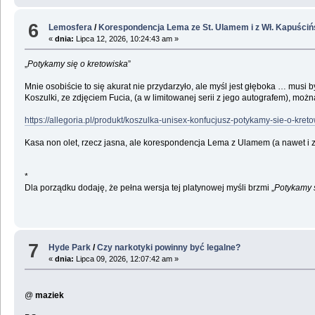
6
Lemosfera
/
Korespondencja Lema ze St. Ulamem i z Wł. Kapuści
«
dnia:
Lipca 12, 2026, 10:24:43 am »
„
Potykamy się o kretowiska
”
Mnie osobiście to się akurat nie przydarzyło, ale myśl jest głęboka … musi b
Koszulki, ze zdjęciem Fucia, (a w limitowanej serii z jego autografem), można
https://allegoria.pl/produkt/koszulka-unisex-konfucjusz-potykamy-sie-o-kreto
Kasa non olet, rzecz jasna, ale korespondencja Lema z Ulamem (a nawet i 
*
Dla porządku dodaję, że pełna wersja tej platynowej myśli brzmi „
Potykamy s
7
Hyde Park
/
Czy narkotyki powinny być legalne?
«
dnia:
Lipca 09, 2026, 12:07:42 am »
@
maziek