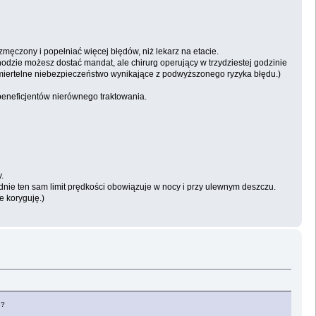
męczony i popełniać więcej błędów, niż lekarz na etacie.
hodzie możesz dostać mandat, ale chirurg operujący w trzydziestej godzinie
 śmiertelne niebezpieczeństwo wynikające z podwyższonego ryzyka błędu.)
beneficjentów nierównego traktowania.
.
ładnie ten sam limit prędkości obowiązuje w nocy i przy ulewnym deszczu.
e koryguję.)
e?