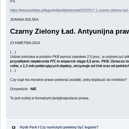
P.S.
https://www.polityka.pl/tygodnikpolityka/rynek/2252517,1,czarny-zielony-la
JOANNA SOLSKA
Czarny Zielony Ład. Antyunijna praw
23 KWIETNIA 2024
(…)
Udział rolnictwa w polskim PKB wynosi zaledwie 2,5 proc., w unijnym już ty
przywilejem niepłacenia PIT, to wsparcie sięga 5,5 proc. PKB. Oznacza t
rolne, z 1,3 mln pobierających dopłaty, otrzymuje od Unii oraz od polskic
(…)
Czy rząd ma moralne prawo pobierać podatki, żeby dopłacać do rolników?
Oczywiście -
NIE
.
To jest rozbój w formalnym [anty]majestacie prawa.
8
Hyde Park
/
Czy narkotyki powinny być legalne?