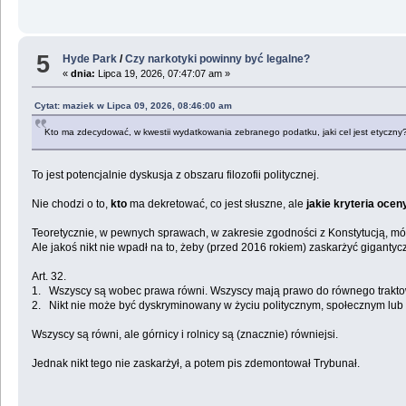
5
Hyde Park
/
Czy narkotyki powinny być legalne?
«
dnia:
Lipca 19, 2026, 07:47:07 am »
Cytat: maziek w Lipca 09, 2026, 08:46:00 am
Kto ma zdecydować, w kwestii wydatkowania zebranego podatku, jaki cel jest etyczny? 
To jest potencjalnie dyskusja z obszaru filozofii politycznej.
Nie chodzi o to,
kto
ma dekretować, co jest słuszne, ale
jakie kryteria oce
Teoretycznie, w pewnych sprawach, w zakresie zgodności z Konstytucją, mó
Ale jakoś nikt nie wpadł na to, żeby (przed 2016 rokiem) zaskarżyć giganty
Art. 32.
1. Wszyscy są wobec prawa równi. Wszyscy mają prawo do równego trakto
2. Nikt nie może być dyskryminowany w życiu politycznym, społecznym lub
Wszyscy są równi, ale górnicy i rolnicy są (znacznie) równiejsi.
Jednak nikt tego nie zaskarżył, a potem pis zdemontował Trybunał.