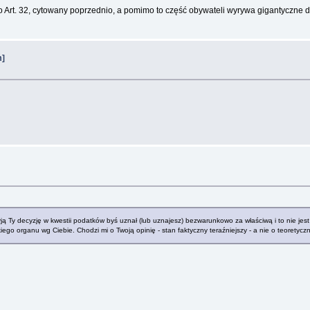
 Art. 32, cytowany poprzednio, a pomimo to część obywateli wyrywa gigantyczne do
m]
ją Ty decyzję w kwestii podatków byś uznał (lub uznajesz) bezwarunkowo za właściwą i to nie jest ż
go organu wg Ciebie. Chodzi mi o Twoją opinię - stan faktyczny teraźniejszy - a nie o teoretyczną