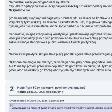
Najbardziej rażącym przypadkiem są lekarze.
Czy lekarz będący na etacie leczy pacjenta
inaczej
niż lekarz będący na ko
Oczywiście nie
.
(Pomijam tutaj skądinąd niebagatelny problem taki, że lekarz na kontrakcie
Przy okazji tylko wskażę, że lekarze na kontraktach B2B, to głęboka patolo
dyżuru, jeśli nie jest na etacie, może sobie dłubać w pacjencie bez prob
Generalnie, kolejne rządy łamią konstytucję i przekierowują ogromne str
Więc już chociażby tylko z tych powodów absolutnie nie akceptuję porządk
Takie jest moje stanowisko z punktu widzenia filozofii politycznej.
*
Natomiast w praktyce skrupulatnie płacę podatki i generalnie przestrzegam p
Okazjonalnie mogło się zdarzyć, że w ciągu dnia, przy dobrej pogodzie i 
Ale to nie był protest przeciwko dopłatom do górników i rolników, itd., tyl
(Więc albo należałoby go trochę obniżyć dla złych/trudnych warunków, albo
2
Hyde Park
/
Czy narkotyki powinny być legalne?
«
dnia:
Lipca 20, 2026, 08:53:15 pm »
Cytat: maziek w Lipca 20, 2026, 12:29:31 pm
Zawieszając na moment Twoje pytanie gdyż chciałbym choćby w jakimś ułamku dotrze