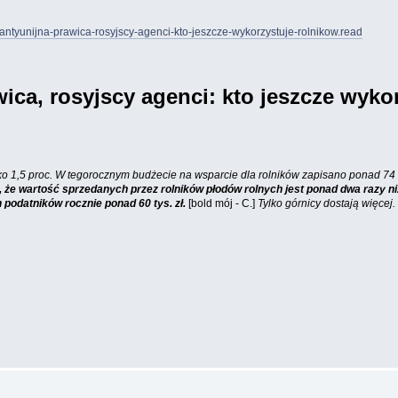
d-antyunijna-prawica-rosyjscy-agenci-kto-jeszcze-wykorzystuje-rolnikow.read
ica, rosyjscy agenci: kto jeszcze wyko
lko 1,5 proc. W tegorocznym budżecie na wsparcie dla rolników zapisano ponad 74 
o, że wartość sprzedanych przez rolników płodów rolnych jest ponad dwa razy ni
h podatników rocznie ponad 60 tys. zł.
[bold mój - C.]
Tylko górnicy dostają więcej