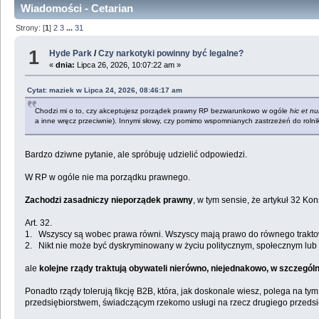
Wiadomości - Cetarian
Strony: [
1
]
2
3
...
31
1
Hyde Park
/
Czy narkotyki powinny być legalne?
«
dnia:
Lipca 26, 2026, 10:07:22 am »
Cytat: maziek w Lipca 24, 2026, 08:46:17 am
Chodzi mi o to, czy akceptujesz porządek prawny RP bezwarunkowo w ogóle
hic et n
a inne wręcz przeciwnie). Innymi słowy, czy pomimo wspomnianych zastrzeżeń do rolnikó
Bardzo dziwne pytanie, ale spróbuję udzielić odpowiedzi.
W RP w ogóle nie ma porządku prawnego.
Zachodzi zasadniczy nieporządek prawny
, w tym sensie, że artykuł 32 Kons
Art. 32.
1. Wszyscy są wobec prawa równi. Wszyscy mają prawo do równego trakto
2. Nikt nie może być dyskryminowany w życiu politycznym, społecznym lub 
ale
kolejne rządy traktują obywateli nierówno, niejednakowo, w szczegó
Ponadto rządy tolerują fikcję B2B, która, jak doskonale wiesz, polega na tym
przedsiębiorstwem, świadczącym rzekomo usługi na rzecz drugiego przedsięb