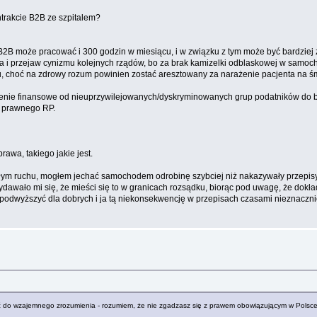
ntrakcie B2B ze szpitalem?
 B2B może pracować i 300 godzin w miesiącu, i w związku z tym może być bardziej z
gia i przejaw cynizmu kolejnych rządów, bo za brak kamizelki odblaskowej w samoc
lemu, choć na zdrowy rozum powinien zostać aresztowany za narażenie pacjenta na
umienie finansowe od nieuprzywilejowanych/dyskryminowanych grup podatników do 
u prawnego RP.
rawa, takiego jakie jest.
małym ruchu, mogłem jechać samochodem odrobinę szybciej niż nakazywały przepisy
ko wydawało mi się, że mieści się to w granicach rozsądku, biorąc pod uwagę, że dok
 podwyższyć dla dobrych i ja tą niekonsekwencję w przepisach czasami nieznaczni
ć do wzajemnego zrozumienia - rozumiem, że nie zgadzasz się z prawem obowiązującym w Polsc