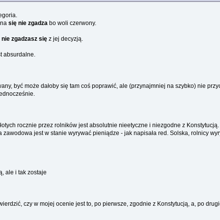
egoria.
ona
się nie zgadza
bo woli czerwony.
ż
nie zgadzasz się
z jej decyzją.
t absurdalne.
ny, być może dałoby się tam coś poprawić, ale (przynajmniej na szybko) nie przy
 jednocześnie.
otych rocznie przez rolników jest absolutnie nieetyczne i niezgodne z Konstytucją.
awodowa jest w stanie wyrywać pieniądze - jak napisała red. Solska, rolnicy wyr
 ale i tak zostaje
wierdzić, czy w mojej ocenie jest to, po pierwsze, zgodnie z Konstytucją, a, po dr