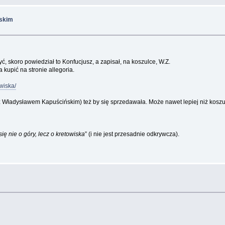
ńskim
yć, skoro powiedział to Konfucjusz, a zapisał, na koszulce, W.Z.
 kupić na stronie allegoria.
wiska/
z Władysławem Kapuścińskim) też by się sprzedawała. Może nawet lepiej niż koszu
ię nie o góry, lecz o kretowiska
” (i nie jest przesadnie odkrywcza).