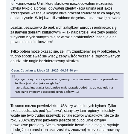
funkcjonowania Unii, które skrótowo naszkicowałem wcześniej.
Chyba tylko dla promili obywateli identyfikacja unijna jest jakoś
szczególnie ważna, a kolejne kilka procent stwierdza to co najwyżej
deklaratywnie. W tej kwestii zrobiono dotychczas naprawdę niewiele.
Jeździć bezwizowo do pięknych zakątków Europy i podniecać się
zastanymi dobrami kulturowymi – jak najbardziej! Ale żeby pomóc
tubylcom z tych samych miejsc w razie problemów? Jasne, ale na
pewno nie moim kosztem!
Tylko potem może okazać się, że i my znajdziemy się w potrzebie. A
trudno spodziewać się wtedy, żeby wśród wcześniej zignorowanych
obudził się nagle bezinteresowny altruizm.
Cytat: Cetarian w Lipca 23, 2025, 06:07:46 pm
Wydaje mi się że, oczywiście w ogromnym uproszczeniu, można powiedzieć,
że Unia jest taka, jaka mogła być.
I że dalsza integracja jest bardzo mało prawdopodobna, ze względu na
rozbieżne interesy poszczególnych państw (...)
To samo można powiedzieć o USA czy wielu innych bytach. Tylko
trzeba podstawić pod "państwa", stany czy tam regiony. I niestety
wcale nie było trudno przewidzieć taki rozwój wypadków, tyle że do
roku 200x wszystko jako-tako jeszcze szło, bo Unię omijały
prawdziwe problemy. Ale tak wspaniale trwać to nie mogło i wydaje
mi się, że po prostu ten czas został w znacznej mierze zmarnowany.