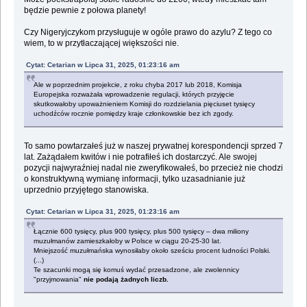
będzie pewnie z połowa planety!
Czy Nigeryjczykom przysługuje w ogóle prawo do azylu? Z tego co
wiem, to w przytłaczającej większości nie.
Cytat: Cetarian w Lipca 31, 2025, 01:23:16 am
Ale w poprzednim projekcie, z roku chyba 2017 lub 2018, Komisja
Europejska rozważała wprowadzenie regulacji, których przyjęcie
skutkowałoby upoważnieniem Komisji do rozdzielania pięciuset tysięcy
uchodźców rocznie pomiędzy kraje członkowskie bez ich zgody.
To samo powtarzałeś już w naszej prywatnej korespondencji sprzed 7
lat. Zażądałem kwitów i nie potrafiłeś ich dostarczyć. Ale swojej
pozycji najwyraźniej nadal nie zweryfikowałeś, bo przecież nie chodzi
o konstruktywną wymianę informacji, tylko uzasadnianie już
uprzednio przyjętego stanowiska.
Cytat: Cetarian w Lipca 31, 2025, 01:23:16 am
Łącznie 600 tysięcy, plus 900 tysięcy, plus 500 tysięcy – dwa miliony
muzułmanów zamieszkałoby w Polsce w ciągu 20-25-30 lat.
Mniejszość muzułmańska wynosiłaby około sześciu procent ludności Polski.
(...)
Te szacunki mogą się komuś wydać przesadzone, ale zwolennicy
"przyjmowania"
nie podają żadnych liczb.