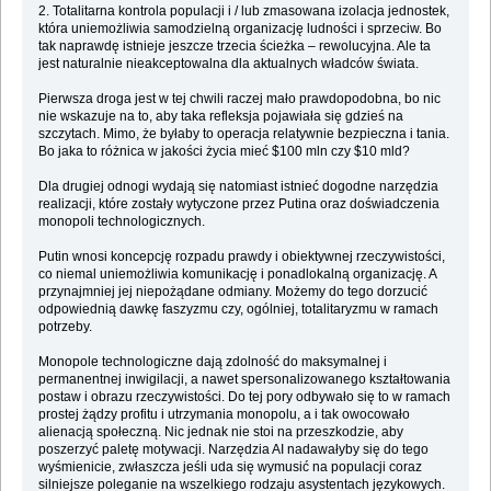
2. Totalitarna kontrola populacji i / lub zmasowana izolacja jednostek,
która uniemożliwia samodzielną organizację ludności i sprzeciw. Bo
tak naprawdę istnieje jeszcze trzecia ścieżka – rewolucyjna. Ale ta
jest naturalnie nieakceptowalna dla aktualnych władców świata.
Pierwsza droga jest w tej chwili raczej mało prawdopodobna, bo nic
nie wskazuje na to, aby taka refleksja pojawiała się gdzieś na
szczytach. Mimo, że byłaby to operacja relatywnie bezpieczna i tania.
Bo jaka to różnica w jakości życia mieć $100 mln czy $10 mld?
Dla drugiej odnogi wydają się natomiast istnieć dogodne narzędzia
realizacji, które zostały wytyczone przez Putina oraz doświadczenia
monopoli technologicznych.
Putin wnosi koncepcję rozpadu prawdy i obiektywnej rzeczywistości,
co niemal uniemożliwia komunikację i ponadlokalną organizację. A
przynajmniej jej niepożądane odmiany. Możemy do tego dorzucić
odpowiednią dawkę faszyzmu czy, ogólniej, totalitaryzmu w ramach
potrzeby.
Monopole technologiczne dają zdolność do maksymalnej i
permanentnej inwigilacji, a nawet spersonalizowanego kształtowania
postaw i obrazu rzeczywistości. Do tej pory odbywało się to w ramach
prostej żądzy profitu i utrzymania monopolu, a i tak owocowało
alienacją społeczną. Nic jednak nie stoi na przeszkodzie, aby
poszerzyć paletę motywacji. Narzędzia AI nadawałyby się do tego
wyśmienicie, zwłaszcza jeśli uda się wymusić na populacji coraz
silniejsze poleganie na wszelkiego rodzaju asystentach językowych.