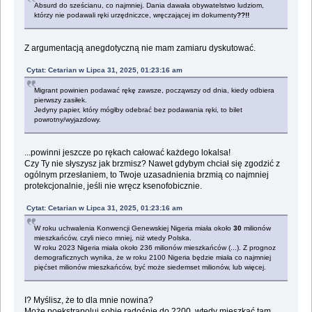
Absurd do sześcianu, co najmniej. Dania dawała obywatelstwo ludziom,
którzy nie podawali ręki urzędniczce, wręczającej im dokumenty
??!!
Z argumentacją anegdotyczną nie mam zamiaru dyskutować.
Cytat: Cetarian w Lipca 31, 2025, 01:23:16 am
Migrant powinien podawać rękę zawsze, począwszy od dnia, kiedy odbiera
pierwszy zasiłek.
Jedyny papier, który mógłby odebrać bez podawania ręki, to bilet
powrotny/wyjazdowy.
...powinni jeszcze po rękach całować każdego lokalsa!
Czy Ty nie słyszysz jak brzmisz? Nawet gdybym chciał się zgodzić z
ogólnym przesłaniem, to Twoje uzasadnienia brzmią co najmniej
protekcjonalnie, jeśli nie wręcz ksenofobicznie.
Cytat: Cetarian w Lipca 31, 2025, 01:23:16 am
W roku uchwalenia Konwencji Genewskiej Nigeria miała około
30
milionów
mieszkańców, czyli nieco mniej, niż wtedy Polska.
W roku 2023 Nigeria miała około 236 milionów mieszkańców (...). Z prognoz
demograficznych wynika, że w roku 2100 Nigeria będzie miała co najmniej
pięćset milionów mieszkańców, być może siedemset milionów, lub więcej.
I? Myślisz, że to dla mnie nowina?
Może poekstrapoluj sobie radośnie do 2200, wtedy mieszkać tam