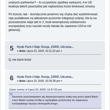
unijnych partnerów? – to oczywiście zjadliwy sarkazm). A w UE
koalicja takich pasożytów jak najbardziej może blokować zmiany.
Po trzecie, tak – teoretycznie powinno się chyba dać wyeliminować
raje podatkowe na aktualnym poziomie integracji unijnej. Ale tu na
przeszkodzie staje pkt nr 2, brak wewnętrznej solidarności
europejskiej oraz naciski reszty świata (tu zapewne USA w roli
głównej).
5
Hyde Park
/
Odp: Rosja, ZSRR, Ukraina...
«
dnia:
Lipca 23, 2025, 02:11:22 pm »
Q, nie karm trola!
6
Hyde Park
/
Odp: Rosja, ZSRR, Ukraina...
«
dnia:
Lipca 23, 2025, 01:55:36 pm »
Cytat: xetras w Lipca 23, 2025, 12:47:22 pm
Samotnie przeciwstawiam się deprecjonowaniu białej rasy przez jakieś Black
Lives Matter tudzież Antifę to spolegliwie podchodzę do wspierania
europejskiego kryzysu demograficznego.