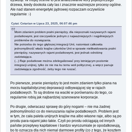
drzewa, kiedy dookoła cały las i znacznie ważniejsze procesy ogólne.
Ale nad stanem energetyki jądrowej rozpaczam oczywiście
regularnie :-)
Cytat: Cetarian w Lipca 23, 2025, 06:07:46 pm
Moim zdaniem problem pralni pieniędzy, dla niepoznaki nazywanych rajami
podatkowymi, jest rzeczywiście jednym z najważniejszych i najpilniejszych
problemów do rozwiązania.
Nie potrzeba do tego głębszej integracji Unii, natomiast całkowita
jednomyślność władz krajów członków Unii w sprawie nielikwidowania pralni
pieniędzy, nazywanych rajami podatkowymi, jest jednak odrobinę
zadziwiająca.
(...) Raje podatkowe można zdelegalizować przy istniejącym poziomie
integracji unijnej, tylko że nie ma ku temu woli politycznej, a wręcz panuje
zadziwiająca zgodność, żeby tego nie ruszać.
Po pierwsze, pranie pieniędzy to jest moim zdaniem tylko piana na
morzu kapitalistycznej deprawacji odbywającej się w rajach
podatkowych. To są drobne na waciki w porównaniu do tego, co
regularnie robią jak najbardziej szanowane korporacje.
Po drugie, odwracasz sprawę do góry nogami – nie ma żadnej
jednomyślności co do nieruszania rajów podatkowych. Problem jest
w tym, że cała paleta unijnych krajów ma albo własne raje, albo są po
prostu para-rajami jako takie. Czyli po prostu odciągają od innych
państw przepływy kapitałowe i bardzo wyrozumiale je opodatkowują,
bo to oznacza dla nich niemal darmowe profity (co z tego, że kosztem