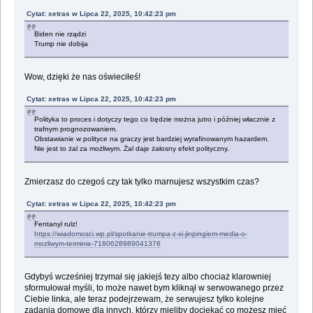
Cytat: xetras w Lipca 22, 2025, 10:42:23 pm
Biden nie rządzi
Trump nie dobija
Wow, dzięki że nas oświeciłeś!
Cytat: xetras w Lipca 22, 2025, 10:42:23 pm
Polityka to proces i dotyczy tego co będzie można jutro i później włacznie z
trafnym prognozowaniem.
Obstawianie w polityce na graczy jest bardziej wyrafinowanym hazardem.
Nie jest to żal za możliwym. Żal daje żałosny efekt polityczny.
Zmierzasz do czegoś czy tak tylko marnujesz wszystkim czas?
Cytat: xetras w Lipca 22, 2025, 10:42:23 pm
Fentanyl rulz!
https://wiadomosci.wp.pl/spotkanie-trumpa-z-xi-jinpingiem-media-o-
mozliwym-terminie-7180628989041376
Gdybyś wcześniej trzymał się jakiejś tezy albo chociaż klarowniej
sformułował myśli, to może nawet bym kliknął w serwowanego przez
Ciebie linka, ale teraz podejrzewam, że serwujesz tylko kolejne
zadania domowe dla innych, którzy mieliby dociekać co możesz mieć