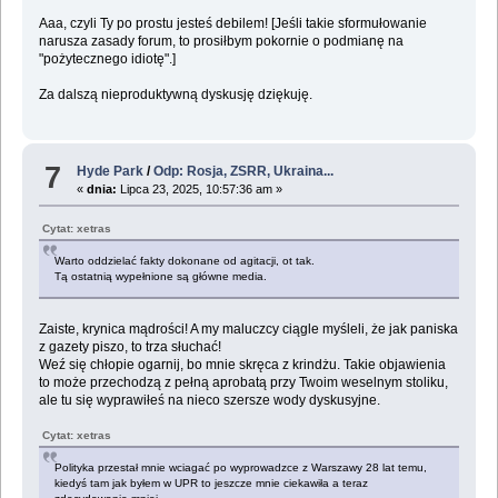
Aaa, czyli Ty po prostu jesteś debilem! [Jeśli takie sformułowanie
narusza zasady forum, to prosiłbym pokornie o podmianę na
"pożytecznego idiotę".]
Za dalszą nieproduktywną dyskusję dziękuję.
7
Hyde Park
/
Odp: Rosja, ZSRR, Ukraina...
«
dnia:
Lipca 23, 2025, 10:57:36 am »
Cytat: xetras
Warto oddzielać fakty dokonane od agitacji, ot tak.
Tą ostatnią wypełnione są główne media.
Zaiste, krynica mądrości! A my maluczcy ciągle myśleli, że jak paniska
z gazety piszo, to trza słuchać!
Weź się chłopie ogarnij, bo mnie skręca z krindżu. Takie objawienia
to może przechodzą z pełną aprobatą przy Twoim weselnym stoliku,
ale tu się wyprawiłeś na nieco szersze wody dyskusyjne.
Cytat: xetras
Polityka przestał mnie wciagać po wyprowadzce z Warszawy 28 lat temu,
kiedyś tam jak byłem w UPR to jeszcze mnie ciekawiła a teraz