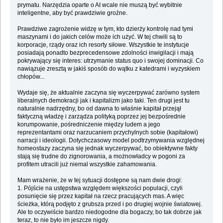
prymatu. Narzędzia oparte o AI wcale nie muszą być wybitnie
inteligentne, aby być prawdziwie groźne.
Prawdziwe zagrożenie widzę w tym, kto dzierży kontrolę nad tymi
maszynami i do jakich celów może ich użyć. W tej chwili są to
korporacje, rządy oraz ich resorty siłowe. Wszystkie te instytucje
posiadają ponadto bezprecedensowe zdolności inwigilacji i mają
pokrywający się interes: utrzymanie status quo i swojej dominacji. Co
nawiązuje zresztą w jakiś sposób do wątku z katedrami i wyzyskiem
chłopów...
Wydaje się, że aktualnie zaczyna się wyczerpywać zarówno system
liberalnych demokracji jak i kapitalizm jako taki. Ten drugi jest tu
naturalnie nadrzędny, bo od dawna to właśnie kapitał przejął
faktyczną władzę i zarządza polityką poprzez jej bezpośrednie
korumpowanie, pośredniczenie między ludem a jego
reprezentantami oraz narzucaniem przychylnych sobie (kapitałowi)
narracji i ideologii. Dotychczasowy model podtrzymywania względnej
homeostazy zaczyna się jednak wyczerpywać, bo obiektywne fakty
stają się trudne do zignorowania, a możnowładcy w pogoni za
profitem utracili już niemal wszystkie zahamowania.
Mam wrażenie, że w tej sytuacji dostępne są nam dwie drogi:
1. Pójście na ustępstwa względem większości populacji, czyli
posunięcie się przez kapitał na rzecz pracujących mas. A więc
ścieżka, którą podjęto z grubsza przed i po drugiej wojnie światowej.
Ale to oczywiście bardzo niedogodne dla bogaczy, bo tak dobrze jak
teraz, to nie było im jeszcze nigdy.