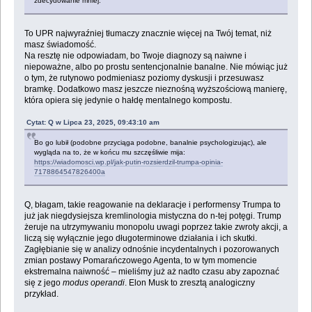
zdecydowanie mniej.
To UPR najwyraźniej tłumaczy znacznie więcej na Twój temat, niż
masz świadomość.
Na resztę nie odpowiadam, bo Twoje diagnozy są naiwne i
niepoważne, albo po prostu sentencjonalnie banalne. Nie mówiąc już
o tym, że rutynowo podmieniasz poziomy dyskusji i przesuwasz
bramkę. Dodatkowo masz jeszcze nieznośną wyższościową manierę,
która opiera się jedynie o hałdę mentalnego kompostu.
Cytat: Q w Lipca 23, 2025, 09:43:10 am
Bo go lubił (podobne przyciąga podobne, banalnie psychologizując), ale
wygląda na to, że w końcu mu szczęśliwie mija:
https://wiadomosci.wp.pl/jak-putin-rozsierdzil-trumpa-opinia-
7178864547826400a
Q, błagam, takie reagowanie na deklaracje i performensy Trumpa to
już jak niegdysiejsza kremlinologia mistyczna do n-tej potęgi. Trump
żeruje na utrzymywaniu monopolu uwagi poprzez takie zwroty akcji, a
liczą się wyłącznie jego długoterminowe działania i ich skutki.
Zagłębianie się w analizy odnośnie incydentalnych i pozorowanych
zmian postawy Pomarańczowego Agenta, to w tym momencie
ekstremalna naiwność – mieliśmy już aż nadto czasu aby zapoznać
się z jego
modus operandi
. Elon Musk to zresztą analogiczny
przykład.