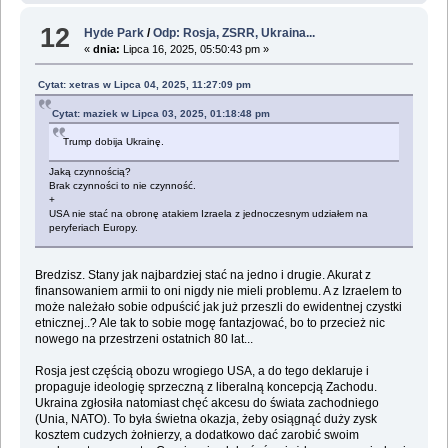
12
Hyde Park
/
Odp: Rosja, ZSRR, Ukraina...
«
dnia:
Lipca 16, 2025, 05:50:43 pm »
Cytat: xetras w Lipca 04, 2025, 11:27:09 pm
Cytat: maziek w Lipca 03, 2025, 01:18:48 pm
Trump dobija Ukrainę.
Jaką czynnością?
Brak czynności to nie czynność.
+
USA nie stać na obronę atakiem Izraela z jednoczesnym udziałem na
peryferiach Europy.
Bredzisz. Stany jak najbardziej stać na jedno i drugie. Akurat z
finansowaniem armii to oni nigdy nie mieli problemu. A z Izraelem to
może należało sobie odpuścić jak już przeszli do ewidentnej czystki
etnicznej..? Ale tak to sobie mogę fantazjować, bo to przecież nic
nowego na przestrzeni ostatnich 80 lat...
Rosja jest częścią obozu wrogiego USA, a do tego deklaruje i
propaguje ideologię sprzeczną z liberalną koncepcją Zachodu.
Ukraina zgłosiła natomiast chęć akcesu do świata zachodniego
(Unia, NATO). To była świetna okazja, żeby osiągnąć duży zysk
kosztem cudzych żołnierzy, a dodatkowo dać zarobić swoim