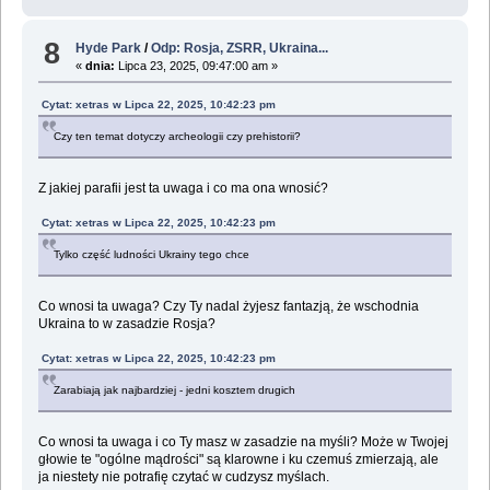
8
Hyde Park
/
Odp: Rosja, ZSRR, Ukraina...
«
dnia:
Lipca 23, 2025, 09:47:00 am »
Cytat: xetras w Lipca 22, 2025, 10:42:23 pm
Czy ten temat dotyczy archeologii czy prehistorii?
Z jakiej parafii jest ta uwaga i co ma ona wnosić?
Cytat: xetras w Lipca 22, 2025, 10:42:23 pm
Tylko część ludności Ukrainy tego chce
Co wnosi ta uwaga? Czy Ty nadal żyjesz fantazją, że wschodnia
Ukraina to w zasadzie Rosja?
Cytat: xetras w Lipca 22, 2025, 10:42:23 pm
Zarabiają jak najbardziej - jedni kosztem drugich
Co wnosi ta uwaga i co Ty masz w zasadzie na myśli? Może w Twojej
głowie te "ogólne mądrości" są klarowne i ku czemuś zmierzają, ale
ja niestety nie potrafię czytać w cudzysz myślach.