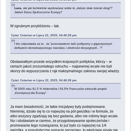
Luca
, ale jak konkretnie wyobrażasz sobie te „
dalsze dwie trzecie drog
i”?
Jakieś Stany Zjednoczone Europy?
W zgrubnym przybliżeniu – tak.
Cytat: Cetarian w Lipca 22, 2025, 04:46:28 pm
I kto odpowiada za to, że ”
pozostawiono twór polityczny z gigantycznym
deficytem demokratycznego mandatu i zdolności decyzyjnych..
.”?
Obstawiałbym przede wszystkim krajowych polityków, którzy – w
ramach jakoś zrozumiałego odruchu – najpewniej wcale nie byli
skorzy do wypuszczania z rąk maksymalnego zakresu swojej władzy.
Cytat: Cetarian w Lipca 22, 2025, 04:46:28 pm
W 2005 roku 61,5 % Holendrów i 54,5% Francuzów odrzuciło projekt
„Konstytucji dla Europy”.
Ja mam świadomość, że takie inicjatywy były podejmowane.
Niemniej, działo się to co najwyżej na pół gwizdka i w formule, że
albo wszyscy zgadzają się bez gadania, albo nie robimy tego wcale.
No i obstawiam w ciemno, że przygotowywanie społeczeństw i
promowanie tego rozwiązania, to już było co najwyżej na 1/4
gwizdka, a populistyczne narracje sprzeciwu, to właściwie pisały się