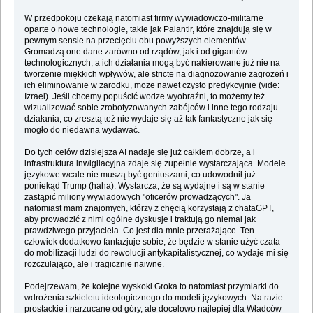
W przedpokoju czekają natomiast firmy wywiadowczo-militarne
oparte o nowe technologie, takie jak Palantir, które znajdują się w
pewnym sensie na przecięciu obu powyższych elementów.
Gromadzą one dane zarówno od rządów, jak i od gigantów
technologicznych, a ich działania mogą być nakierowane już nie na
tworzenie miękkich wpływów, ale stricte na diagnozowanie zagrożeń i
ich eliminowanie w zarodku, może nawet czysto predykcyjnie (vide:
Izrael). Jeśli chcemy popuścić wodze wyobraźni, to możemy też
wizualizować sobie zrobotyzowanych zabójców i inne tego rodzaju
działania, co zresztą też nie wydaje się aż tak fantastyczne jak się
mogło do niedawna wydawać.
Do tych celów dzisiejsza AI nadaje się już całkiem dobrze, a i
infrastruktura inwigilacyjna zdaje się zupełnie wystarczająca. Modele
językowe wcale nie muszą być geniuszami, co udowodnił już
poniekąd Trump (haha). Wystarcza, że są wydajne i są w stanie
zastąpić miliony wywiadowych "oficerów prowadzących". Ja
natomiast mam znajomych, którzy z chęcią korzystają z chataGPT,
aby prowadzić z nimi ogólne dyskusje i traktują go niemal jak
prawdziwego przyjaciela. Co jest dla mnie przerażające. Ten
człowiek dodatkowo fantazjuje sobie, że będzie w stanie użyć czata
do mobilizacji ludzi do rewolucji antykapitalistycznej, co wydaje mi się
rozczulająco, ale i tragicznie naiwne.
Podejrzewam, że kolejne wyskoki Groka to natomiast przymiarki do
wdrożenia szkieletu ideologicznego do modeli językowych. Na razie
prostackie i narzucane od góry, ale docelowo najlepiej dla Władców