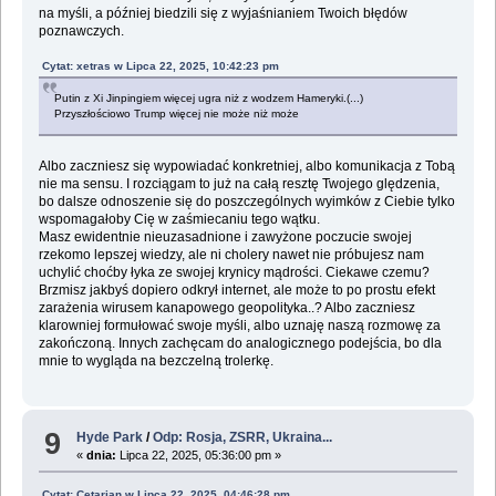
na myśli, a później biedzili się z wyjaśnianiem Twoich błędów
poznawczych.
Cytat: xetras w Lipca 22, 2025, 10:42:23 pm
Putin z Xi Jinpingiem więcej ugra niż z wodzem Hameryki.(...)
Przyszłościowo Trump więcej nie może niż może
Albo zaczniesz się wypowiadać konkretniej, albo komunikacja z Tobą
nie ma sensu. I rozciągam to już na całą resztę Twojego ględzenia,
bo dalsze odnoszenie się do poszczególnych wyimków z Ciebie tylko
wspomagałoby Cię w zaśmiecaniu tego wątku.
Masz ewidentnie nieuzasadnione i zawyżone poczucie swojej
rzekomo lepszej wiedzy, ale ni cholery nawet nie próbujesz nam
uchylić choćby łyka ze swojej krynicy mądrości. Ciekawe czemu?
Brzmisz jakbyś dopiero odkrył internet, ale może to po prostu efekt
zarażenia wirusem kanapowego geopolityka..? Albo zaczniesz
klarowniej formułować swoje myśli, albo uznaję naszą rozmowę za
zakończoną. Innych zachęcam do analogicznego podejścia, bo dla
mnie to wygląda na bezczelną trolerkę.
9
Hyde Park
/
Odp: Rosja, ZSRR, Ukraina...
«
dnia:
Lipca 22, 2025, 05:36:00 pm »
Cytat: Cetarian w Lipca 22, 2025, 04:46:28 pm