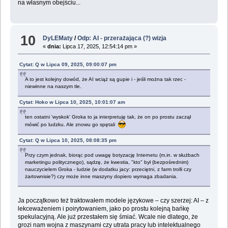
na własnym obejściu...
10
DyLEMaty
/
Odp: AI - przerażająca (?) wizja
«
dnia:
Lipca 17, 2025, 12:54:14 pm »
Cytat: Q w Lipca 09, 2025, 09:00:07 pm
A to jest kolejny dowód, że AI wciąż są gupie i - jeśli można tak rzec -
niewinne na naszym tle.
Cytat: Hoko w Lipca 10, 2025, 10:01:07 am
ten ostatni 'wyskok' Groka to ja interpretuję tak, że on po prostu zaczął
mówić po ludzku. Ale znowu go spętali
Cytat: Q w Lipca 10, 2025, 08:08:35 pm
Przy czym jednak, biorąc pod uwagę botyzację Internetu (m.in. w służbach
marketingu politycznego), sądzę, że kwestia, "kto" był (bezpośrednim)
nauczycielem Groka - ludzie (w dodatku jacy: przeciętni, z farm trolli czy
żartownisie?) czy może inne maszyny dopiero wymaga zbadania.
Ja początkowo też traktowałem modele językowe – czy szerzej: AI – z
lekceważeniem i poirytowaniem, jako po prostu kolejną bańkę
spekulacyjną. Ale już przestałem się śmiać. Wcale nie dlatego, że
grozi nam wojna z maszynami czy utrata pracy lub intelektualnego