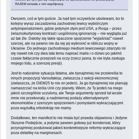
RAZEM zerwała z nim współpracę.
Owszem, coś w tym guście. Ja nad tym oczywiście ubolewam, bo to
kolejny wyraz zaczadzenia zachodniej lewicy wybiórczym
antyimperializmem, gdzie jedynym złym jest USA, a Rosja – przez
żelaznokurtynowy kontrast i uogólnioną ignorancję – nie wygląda już
aż tak źle. Dałoby się takie spaczone spojrzenie "wyjaśniać" nawet
szerzej, ale na pewno nie da się jej wybronić w obliczu wojny w
Ukrainie. Do jednego zachodniego medium lewicowego zdarzyło mi
się nawet rok czy dwa lata temu napisać maila i o dziwo po jakimś
czasie faktycznie przejrzeli na oczy (rzecz jasna, to nie była zasługa
mojego listu, a szerszej presji).
Jest to naturalnie sytuacja fatalna, ale bynajmniej nie przekreśla to
innych propozycji Varoufakisa, zwłaszcza z sekcji ekonomicznej
(zwłaszcza, że DiEM25 to nie on jeden). Ja go bynajmniej nie planuję
namaszczać na króla Unii czy planety. Wiem, że Ty jesteś na niego
jakoś szczególnie uczulony, ale Twoje argumenty sprzed lat wcale
mnie nie przekonały, a nadmiernej podaży alternatywnych
ekonomistów z szerszym spojrzeniem i pomysłami wykraczającymi
poza wąziutką ortodoksję nie mamy.
Dodatkowo, ten manifest to nie miała być prawda objawiona i Jedyne
Słuszne Podejście, a jedynie pewien gotowy już kondensat, który
przynajmniej postulował jakieś konkretniejsze reformy wykraczające
poza detalikę na marginesach.