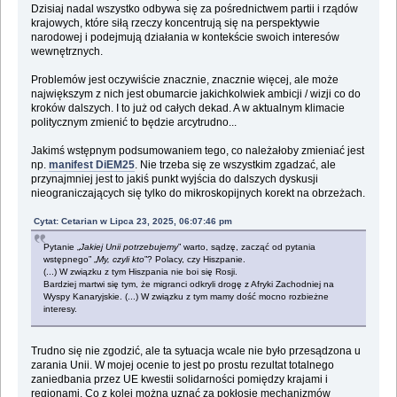
Dzisiaj nadal wszystko odbywa się za pośrednictwem partii i rządów
krajowych, które siłą rzeczy koncentrują się na perspektywie
narodowej i podejmują działania w kontekście swoich interesów
wewnętrznych.
Problemów jest oczywiście znacznie, znacznie więcej, ale może
największym z nich jest obumarcie jakichkolwiek ambicji / wizji co do
kroków dalszych. I to już od całych dekad. A w aktualnym klimacie
politycznym zmienić to będzie arcytrudno...
Jakimś wstępnym podsumowaniem tego, co należałoby zmieniać jest
np.
manifest DiEM25
. Nie trzeba się ze wszystkim zgadzać, ale
przynajmniej jest to jakiś punkt wyjścia do dalszych dyskusji
nieograniczających się tylko do mikroskopijnych korekt na obrzeżach.
Cytat: Cetarian w Lipca 23, 2025, 06:07:46 pm
Pytanie „
Jakiej Unii potrzebujemy
” warto, sądzę, zacząć od pytania
wstępnego” „
My, czyli kto
”? Polacy, czy Hiszpanie.
(...) W związku z tym Hiszpania nie boi się Rosji.
Bardziej martwi się tym, że migranci odkryli drogę z Afryki Zachodniej na
Wyspy Kanaryjskie. (...) W związku z tym mamy dość mocno rozbieżne
interesy.
Trudno się nie zgodzić, ale ta sytuacja wcale nie było przesądzona u
zarania Unii. W mojej ocenie to jest po prostu rezultat totalnego
zaniedbania przez UE kwestii solidarności pomiędzy krajami i
regionami. Co z kolei można uznać za pokłosie mechanizmów