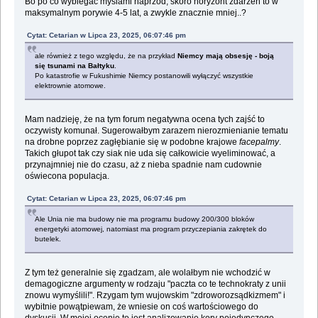
Bo po co wybiegać myślami naprzód, skoro horyzont zdarzeń to w
maksymalnym porywie 4-5 lat, a zwykle znacznie mniej..?
Cytat: Cetarian w Lipca 23, 2025, 06:07:46 pm
ale również z tego względu, że na przykład
Niemcy mają obsesję - boją
się tsunami na Bałtyku
.
Po katastrofie w Fukushimie Niemcy postanowili wyłączyć wszystkie
elektrownie atomowe.
Mam nadzieję, że na tym forum negatywna ocena tych zajść to
oczywisty komunał. Sugerowałbym zarazem nierozmienianie tematu
na drobne poprzez zagłębianie się w podobne krajowe
facepalmy
.
Takich głupot tak czy siak nie uda się całkowicie wyeliminować, a
przynajmniej nie do czasu, aż z nieba spadnie nam cudownie
oświecona populacja.
Cytat: Cetarian w Lipca 23, 2025, 06:07:46 pm
Ale Unia nie ma budowy nie ma programu budowy 200/300 bloków
energetyki atomowej, natomiast ma program przyczepiania zakrętek do
butelek.
Z tym też generalnie się zgadzam, ale wolałbym nie wchodzić w
demagogiczne argumenty w rodzaju "paczta co te technokraty z unii
znowu wymyślili!". Rzygam tym wujowskim "zdroworozsądkizmem" i
wybitnie powątpiewam, że wniesie on coś wartościowego do
dyskusji. W mojej ocenie to jest analizowanie kory pojedynczego