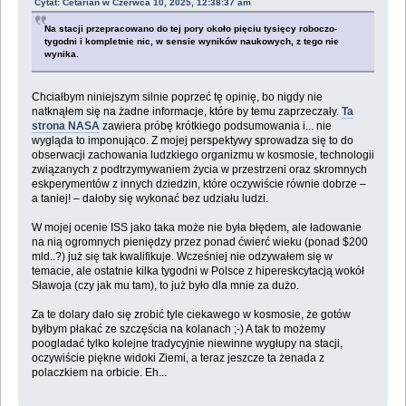
Cytat: Cetarian w Czerwca 10, 2025, 12:38:37 am
Na stacji przepracowano do tej pory około pięciu tysięcy roboczo-
tygodni i kompletnie nic, w sensie wyników naukowych, z tego nie
wynika.
Chciałbym niniejszym silnie poprzeć tę opinię, bo nigdy nie
natknąłem się na żadne informacje, które by temu zaprzeczały.
Ta
strona NASA
zawiera próbę krótkiego podsumowania i... nie
wygląda to imponująco. Z mojej perspektywy sprowadza się to do
obserwacji zachowania ludzkiego organizmu w kosmosie, technologii
związanych z podtrzymywaniem życia w przestrzeni oraz skromnych
eskperymentów z innych dziedzin, które oczywiście równie dobrze –
a taniej! – dałoby się wykonać bez udziału ludzi.
W mojej ocenie ISS jako taka może nie była błędem, ale ładowanie
na nią ogromnych pieniędzy przez ponad ćwierć wieku (ponad $200
mld..?) już się tak kwalifikuje. Wcześniej nie odzywałem się w
temacie, ale ostatnie kilka tygodni w Polsce z hipereskcytacją wokół
Sławoja (czy jak mu tam), to już było dla mnie za dużo.
Za te dolary dało się zrobić tyle ciekawego w kosmosie, że gotów
byłbym płakać ze szczęścia na kolanach ;-) A tak to możemy
poogladać tylko kolejne tradycyjnie niewinne wygłupy na stacji,
oczywiście piękne widoki Ziemi, a teraz jeszcze ta żenada z
polaczkiem na orbicie. Eh...