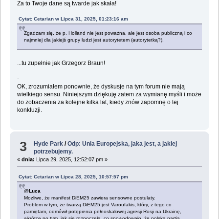
Za to Twoje dane są twarde jak skała!
Cytat: Cetarian w Lipca 31, 2025, 01:23:16 am
Zgadzam się, że p. Holland nie jest poważna, ale jest osoba publiczną i co
najmniej dla jakiejś grupy ludzi jest autorytetem (autorytetką?).
...tu zupełnie jak Grzegorz Braun!
-
OK, zrozumiałem ponownie, że dyskusje na tym forum nie mają
wielkiego sensu. Niniejszym dziękuję zatem za wymianę myśli i może
do zobaczenia za kolejne kilka lat, kiedy znów zapomnę o tej
konkluzji.
3
Hyde Park
/
Odp: Unia Europejska, jaka jest, a jakiej
potrzebujemy.
«
dnia:
Lipca 29, 2025, 12:52:07 pm »
Cytat: Cetarian w Lipca 28, 2025, 10:57:57 pm
@
Luca
Możliwe, że manifest DiEM25 zawiera sensowne postulaty.
Problem w tym, że twarzą DiEM25 jest Varoufakis, który, z tego co
pamiętam, odmówił potępienia pełnoskalowej agresji Rosji na Ukrainę,
wkrótce po tym, jak się rozpoczęła, co spowodowało, że polska partia