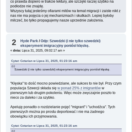
co prawda dopiero w trakcie lektury, ale szczęki raczej szybko na
podłodze nie znajdę.
Wszyscy tutaj jesteśmy ofiarami mitów na temat migracji i zaiste nikt z
nas nie ma pojęcia o jej mechanizmach i skutkach. Lepiej byłoby
milczeć, bo tylko propagujemy nasze uprzednie założenia.
2
Hyde Park
/
Odp: Szwedzki (i nie tylko szwedzki)
eksperyment imigracyjny poniósł klęskę.
«
dnia:
Lipca 31, 2025, 09:02:17 am »
Cytat: Cetarian w Lipca 31, 2025, 01:23:16 am
Szwedzki (i nie tylko szwedzki) eksperyment imigracyjny poniósł klęskę.
"Klęska" to dość mocno powiedziane, ale sukces to nie był. Przy czym
populacja Szwecji składa się
w ponad 25% z imigrantów
w
pierwszym lub drugim pokoleniu. Więc może zwyczajnie poszło to
nieco za daleko i za szybko.
Apeluję ponadto o rozdzielanie pojęć "migrant" i "uchodźca". Tych
pierwszych można po prostu deportować i nie ma żadnego
obowiązku ich przyjmowania.
Cytat: Cetarian w Lipca 31, 2025, 01:23:16 am