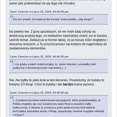
same (ale potwierdzać mi się tego nie chciało).
Cytat: Cetarian w Lipca 22, 2025, 04:46:28 pm
Czy ten projekt „Konstytucji dla Europy” pokonywałby „całą drogę”?
Na pewno nie. Z góry uprzedzam, że nie mam tutaj ochoty na
detaliczną analizę tego, co dokładnie należałoby zrobić, bo to bardzo
szeroki temat. Zwłaszcza w formie takiej, że ja muszę robić dogłębny i
obszerny research, a Ty przychrzaniasz się kolejno do najprostszy do
zaatakowania elementów.
Cytat: Cetarian w Lipca 22, 2025, 04:46:28 pm
I, czy gdyby projekt został przyjęty, to, twoim zdaniem, powstałby twór
polityczny z demokratycznym mandatem (...)
Nie. Ale byłby to jakiś krok w tym kierunku. Powiedzmy, że byłaby to
kolejna 1/3 drogi. Choć to byłaby i tak
bardzo
hojna wycena...
Cytat: Cetarian w Lipca 22, 2025, 04:46:28 pm
(...)i (zwłaszcza) takimi zdolnościami decyzyjnymi, które powodowałyby, że
Polska mogłaby się czuć bezpieczna (atak Rosji w zasadzie byłby
wykluczony), a Ukraina (z pomocą w pełni zjednoczonej Unii) właśnie
kończyłaby zwycięską wojnę z Rosją, wypędzając ostatnie rosyjskie oddziały
z Krymu?