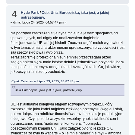
4
Hyde Park
/
Odp: Unia Europejska, jaka jest, a jakiej
potrzebujemy.
«
dnia:
Lipca 24, 2025, 04:57:47 pm »
Na początek zastrzeżenie: ja bynajmniej nie jestem specjalistą od
spraw unijnych, ani nigdy nie analizowałem dogłębnie
funkcjonowania UE, ani jej historii. Znaczna część moich wypowiedzi
w tym temacie ma charakter mocno uproszczonych przypowieści i jest
siłą rzeczy skrótowa i wybiórcza.
Teraz zabrzmię protekcjonalnie, niemniej przestrzegam przed
zagłębianiem się w mało istotne detale i jednostkowe przypadki, bo w
ten sposób utoniemy w anegdotkach i szczególikach. Co, jak widzę,
już zaczyna tu niestety zachodzić...
Cytat: Cetarian w Lipca 23, 2025, 06:07:46 pm
Unia Europejska, jaka jest, a jakiej potrzebujemy.
UE jest aktualnie kolejnym etapem rozwojowym projektu, który
rozpoczął się jako kartel najpierw ciężkiego przemysłu (węgiel i stal),
potem dołączono rolników, finansistów oraz inne sekcje produkcyjno-
usługowe. Czyli przede wszystkim wspólny rynek, stabilność cen i
ograniczanie, hmm, "nadmiernej konkurencji" pomiędzy
poszczególnymi krajami Unii. Jako zalążek było to jeszcze OK,
zwłaszcza że było to wsparte – o ile mnie pamięć nie myli – ambitną