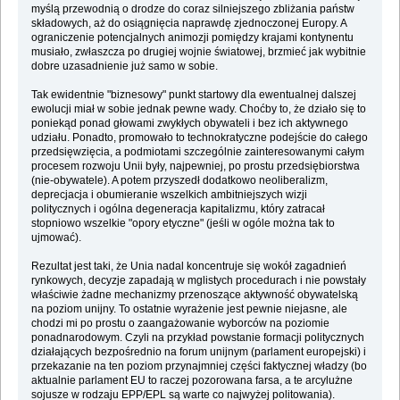
myślą przewodnią o drodze do coraz silniejszego zbliżania państw
składowych, aż do osiągnięcia naprawdę zjednoczonej Europy. A
ograniczenie potencjalnych animozji pomiędzy krajami kontynentu
musiało, zwłaszcza po drugiej wojnie światowej, brzmieć jak wybitnie
dobre uzasadnienie już samo w sobie.
Tak ewidentnie "biznesowy" punkt startowy dla ewentualnej dalszej
ewolucji miał w sobie jednak pewne wady. Choćby to, że działo się to
poniekąd ponad głowami zwykłych obywateli i bez ich aktywnego
udziału. Ponadto, promowało to technokratyczne podejście do całego
przedsięwzięcia, a podmiotami szczególnie zainteresowanymi całym
procesem rozwoju Unii były, najpewniej, po prostu przedsiębiorstwa
(nie-obywatele). A potem przyszedł dodatkowo neoliberalizm,
deprecjacja i obumieranie wszelkich ambitniejszych wizji
politycznych i ogólna degeneracja kapitalizmu, który zatracał
stopniowo wszelkie "opory etyczne" (jeśli w ogóle można tak to
ujmować).
Rezultat jest taki, że Unia nadal koncentruje się wokół zagadnień
rynkowych, decyzje zapadają w mglistych procedurach i nie powstały
właściwie żadne mechanizmy przenoszące aktywność obywatelską
na poziom unijny. To ostatnie wyrażenie jest pewnie niejasne, ale
chodzi mi po prostu o zaangażowanie wyborców na poziomie
ponadnarodowym. Czyli na przykład powstanie formacji politycznych
działających bezpośrednio na forum unijnym (parlament europejski) i
przekazanie na ten poziom przynajmniej części faktycznej władzy (bo
aktualnie parlament EU to raczej pozorowana farsa, a te arcylużne
sojusze w rodzaju EPP/EPL są warte co najwyżej politowania).