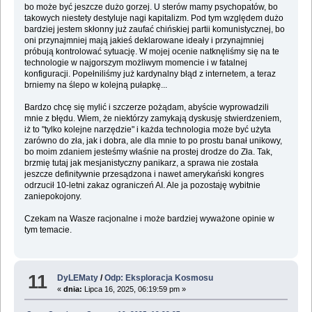
bo może być jeszcze dużo gorzej. U sterów mamy psychopatów, bo
takowych niestety destyluje nagi kapitalizm. Pod tym względem dużo
bardziej jestem skłonny już zaufać chińskiej partii komunistycznej, bo
oni przynajmniej mają jakieś deklarowane ideały i przynajmniej
próbują kontrolować sytuację. W mojej ocenie natknęliśmy się na te
technologie w najgorszym możliwym momencie i w fatalnej
konfiguracji. Popełniliśmy już kardynalny błąd z internetem, a teraz
brniemy na ślepo w kolejną pułapkę...
Bardzo chcę się mylić i szczerze pożądam, abyście wyprowadzili
mnie z błędu. Wiem, że niektórzy zamykają dyskusję stwierdzeniem,
iż to "tylko kolejne narzędzie" i każda technologia może być użyta
zarówno do zła, jak i dobra, ale dla mnie to po prostu banał unikowy,
bo moim zdaniem jesteśmy właśnie na prostej drodze do Zła. Tak,
brzmię tutaj jak mesjanistyczny panikarz, a sprawa nie została
jeszcze definitywnie przesądzona i nawet amerykański kongres
odrzucił 10-letni zakaz ograniczeń AI. Ale ja pozostaję wybitnie
zaniepokojony.
Czekam na Wasze racjonalne i może bardziej wyważone opinie w
tym temacie.
11
DyLEMaty
/
Odp: Eksploracja Kosmosu
«
dnia:
Lipca 16, 2025, 06:19:59 pm »