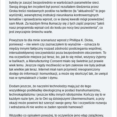
byłoby je zaszyć bezpośrednio w wartościach parametrów sieci.
Swoją drogą ten incydent był ponoć rezultatem śledzenia przez
Groka treści niedawnych postów na twitterze (ta "aktualność" to jego
wyróżnik), wewnętrznej instrukcji nieunikania kontrowersyjnych
tematów i sprawdzania wprost, co w danej kwestii mógł powiedzieć
sam Musk. Za każdym firma tłumaczy się z tych zajść poprzez "jakiś
nasz programista wpisał coś do kodu po nocy bez pozwolenia", co
jest zwyczajnie śmiechu warte.
Powyższe to dla mnie scenariusz wprost z Phillipa K. Dicka,
ponieważ – nie wiem czy zaznaczyłem to wyraźnie – oznacza to
między innymi faktyczny rozpad zdolności postrzegania wspólnej,
intersubiektywnej rzeczywistości poza bezpośrednim otoczeniem. To
ma oczywiście miejsce już teraz, bo, jak to się mówi, wszyscy żyjemy
w bańkach, a
Manufacturing Consent
miało się świetnie już prawie
wiek temu. Jeszcze nigdy możliwości w tym zakresie nie były jednak
tak wielkie jak teraz. Internet miał nam przynieść nieograniczony
dostęp do informacji i komunikacji, a może się skończyć tak, że uwięzi
nas w symulakrach z luster i dymu.
Dodam jeszcze, że naczelni technolodzy mają już do tego
wszystkiego podkładkę ideologiczną w postaci transhumanizmu,
technokapitalizmu i jeszcze kilku innych idiotyzmów. Kończy się to w
każdym razie tym, że to Oni są dzisiejszymi Ubermenschami, a przy
okazji może powinni też szerzyć swoje geny. No i oczywiście rozwoju
i wdrażania AI nie wolno w żaden sposób hamować!
Wszystko co opisałem powyżej, to oczywiście jeno etap zalążkowy,