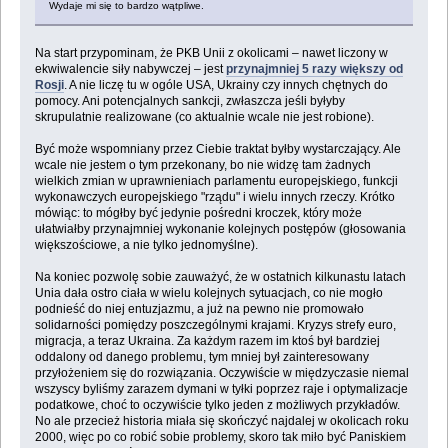
Wydaje mi się to bardzo wątpliwe.
Na start przypominam, że PKB Unii z okolicami – nawet liczony w
ekwiwalencie siły nabywczej – jest
przynajmniej 5 razy większy od
Rosji
. A nie liczę tu w ogóle USA, Ukrainy czy innych chętnych do
pomocy. Ani potencjalnych sankcji, zwłaszcza jeśli byłyby
skrupulatnie realizowane (co aktualnie wcale nie jest robione).
Być może wspomniany przez Ciebie traktat byłby wystarczający. Ale
wcale nie jestem o tym przekonany, bo nie widzę tam żadnych
wielkich zmian w uprawnieniach parlamentu europejskiego, funkcji
wykonawczych europejskiego "rządu" i wielu innych rzeczy. Krótko
mówiąc: to mógłby być jedynie pośredni kroczek, który może
ułatwiałby przynajmniej wykonanie kolejnych postępów (głosowania
większościowe, a nie tylko jednomyślne).
Na koniec pozwolę sobie zauważyć, że w ostatnich kilkunastu latach
Unia dała ostro ciała w wielu kolejnych sytuacjach, co nie mogło
podnieść do niej entuzjazmu, a już na pewno nie promowało
solidarności pomiędzy poszczególnymi krajami. Kryzys strefy euro,
migracja, a teraz Ukraina. Za każdym razem im ktoś był bardziej
oddalony od danego problemu, tym mniej był zainteresowany
przyłożeniem się do rozwiązania. Oczywiście w międzyczasie niemal
wszyscy byliśmy zarazem dymani w tyłki poprzez raje i optymalizacje
podatkowe, choć to oczywiście tylko jeden z możliwych przykładów.
No ale przecież historia miała się skończyć najdalej w okolicach roku
2000, więc po co robić sobie problemy, skoro tak miło być Paniskiem