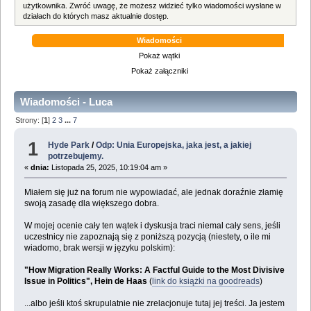
użytkownika. Zwróć uwagę, że możesz widzieć tylko wiadomości wysłane w
działach do których masz aktualnie dostęp.
Wiadomości
Pokaż wątki
Pokaż załączniki
Wiadomości - Luca
Strony: [
1
]
2
3
...
7
1
Hyde Park
/
Odp: Unia Europejska, jaka jest, a jakiej
potrzebujemy.
«
dnia:
Listopada 25, 2025, 10:19:04 am »
Miałem się już na forum nie wypowiadać, ale jednak doraźnie złamię
swoją zasadę dla większego dobra.
W mojej ocenie cały ten wątek i dyskusja traci niemal cały sens, jeśli
uczestnicy nie zapoznają się z poniższą pozycją (niestety, o ile mi
wiadomo, brak wersji w języku polskim):
"How Migration Really Works: A Factful Guide to the Most Divisive
Issue in Politics", Hein de Haas
(
link do książki na goodreads
)
...albo jeśli ktoś skrupulatnie nie zrelacjonuje tutaj jej treści. Ja jestem