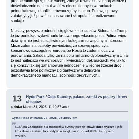
producentom sprzętu. Co więcej, zdobyć również bezcenną wiedzę i
doświadczenie na temat walki w niecodziennych warunkach
pełnoskalowego konfliktu równorzędnych stron. Połowę sprawy
załatwiłyby już pewnie zmasowane i skrupulatnie realizowane
sankcje.
Niestety, powyższe odnośni się głównie do czasów Bidena, bo Trump
to już poniekąd wykwit nurtu kreowanego właśnie przez Putina, więc
dziwnym nie jest, że są świetnymi kolegami ze wspólnym interesem.
Może zatem należałoby powiedzieć, że sprawę spieprzyła
koncertowo szczególnie Europa, bo Rosja to żaden mocarz w
porównaniu. Szkoda tylko, że na polu militarno-dyplomatycznym Unia
to jest najlepsza we wzniosłych i kwiecistych deklaracjach. Ale tak to
się kończy jak się zahamowuje jednoczenie w jednej trzeciej drogi i
pozostawia twór polityczny z gigantycznym deficytem
demokratycznego mandatu i zdolności decyzyjnych...
13
Hyde Park
/
Odp: Katedry, pałace, zamki vs pot, łzy i krew
chłopów.
«
dnia:
Marca 31, 2025, 11:10:57 am »
Cytat: Hoko w Marca 23, 2025, 05:48:07 pm
(...) A na Zachodzie dla milionerów bywały przecie stawki dużo wyższe i jeśli
ktoś dużo zarabiał, to efektywnie mógł płacić ponad 90%. To dopiero
wyzysk.