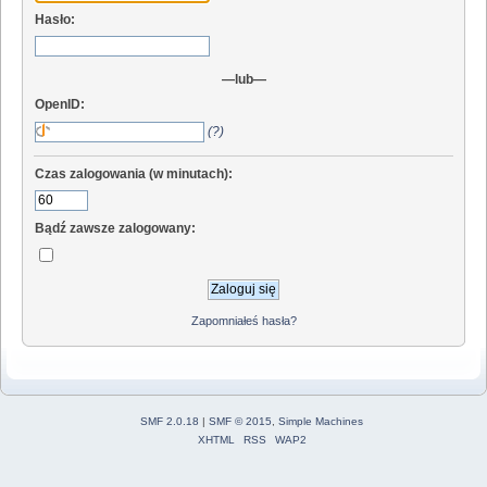
Hasło:
—lub—
OpenID:
(?)
Czas zalogowania (w minutach):
Bądź zawsze zalogowany:
Zapomniałeś hasła?
SMF 2.0.18
|
SMF © 2015
,
Simple Machines
XHTML
RSS
WAP2