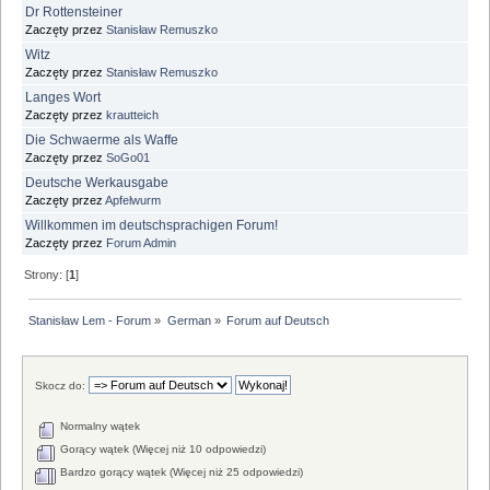
Dr Rottensteiner
Zaczęty przez
Stanisław Remuszko
Witz
Zaczęty przez
Stanisław Remuszko
Langes Wort
Zaczęty przez
krautteich
Die Schwaerme als Waffe
Zaczęty przez
SoGo01
Deutsche Werkausgabe
Zaczęty przez
Apfelwurm
Willkommen im deutschsprachigen Forum!
Zaczęty przez
Forum Admin
Strony: [
1
]
Stanisław Lem - Forum
»
German
»
Forum auf Deutsch
Skocz do:
Normalny wątek
Gorący wątek (Więcej niż 10 odpowiedzi)
Bardzo gorący wątek (Więcej niż 25 odpowiedzi)