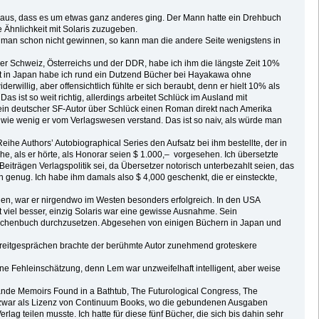
heraus, dass es um etwas ganz anderes ging. Der Mann hatte ein Drehbuch
e Ähnlichkeit mit Solaris zuzugeben.
ann man schon nicht gewinnen, so kann man die andere Seite wenigstens in
er Schweiz, Österreichs und der DDR, habe ich ihm die längste Zeit 10%
lbst in Japan habe ich rund ein Dutzend Bücher bei Hayakawa ohne
willig, aber offensichtlich fühlte er sich beraubt, denn er hielt 10% als
ist so weit richtig, allerdings arbeitet Schlück im Ausland mit
ein deutscher SF-Autor über Schlück einen Roman direkt nach Amerika
 wie wenig er vom Verlagswesen verstand. Das ist so naiv, als würde man
e Authors’ Autobiographical Series den Aufsatz bei ihm bestellte, der in
e, als er hörte, als Honorar seien $ 1.000,– vorgesehen. Ich übersetzte
iträgen Verlagspolitik sei, da Übersetzer notorisch unterbezahlt seien, das
n genug. Ich habe ihm damals also $ 4,000 geschenkt, die er einsteckte,
ehen, war er nirgendwo im Westen besonders erfolgreich. In den USA
 viel besser, einzig Solaris war eine gewisse Ausnahme. Sein
 Taschenbuch durchzusetzen. Abgesehen von einigen Büchern in Japan und
Streitgesprächen brachte der berühmte Autor zunehmend groteskere
ne Fehleinschätzung, denn Lem war unzweifelhaft intelligent, aber weise
Bände Memoirs Found in a Bathtub, The Futurological Congress, The
nd zwar als Lizenz von Continuum Books, wo die gebundenen Ausgaben
 teilen musste. Ich hatte für diese fünf Bücher, die sich bis dahin sehr