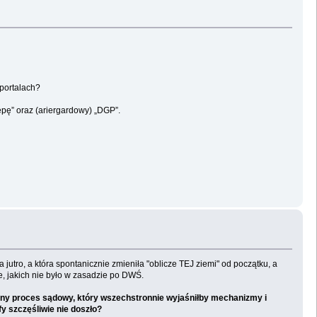
portalach?
epę” oraz (ariergardowy) „DGP”.
jutro, a która spontanicznie zmieniła "oblicze TEJ ziemi" od początku, a
, jakich nie było w zasadzie po DWŚ.
iczny proces sądowy, który wszechstronnie wyjaśniłby mechanizmy i
fy szczęśliwie nie doszło?