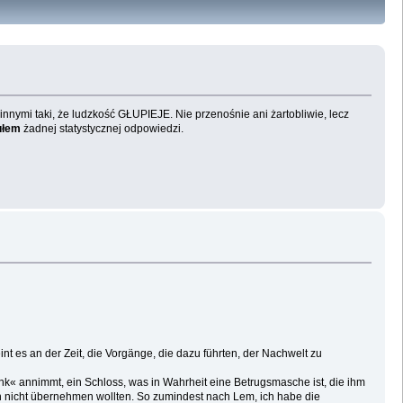
 innymi taki, że ludzkość GŁUPIEJE. Nie przenośnie ani żartobliwie, lecz
ułem
żadnej statystycznej odpowiedzi.
 es an der Zeit, die Vorgänge, die dazu führten, der Nachwelt zu
nk« annimmt, ein Schloss, was in Wahrheit eine Betrugsmasche ist, die ihm
n nicht übernehmen wollten. So zumindest nach Lem, ich habe die