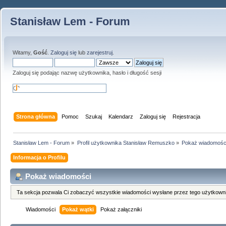
Stanisław Lem - Forum
Witamy,
Gość
.
Zaloguj się
lub
zarejestruj
.
Zaloguj się podając nazwę użytkownika, hasło i długość sesji
Strona główna
Pomoc
Szukaj
Kalendarz
Zaloguj się
Rejestracja
Stanisław Lem - Forum
»
Profil użytkownika Stanisław Remuszko
»
Pokaż wiadomośc
Informacja o Profilu
Pokaż wiadomości
Ta sekcja pozwala Ci zobaczyć wszystkie wiadomości wysłane przez tego użytkowni
Wiadomości
Pokaż wątki
Pokaż załączniki