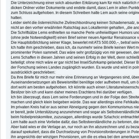
Die Unterzeichnung einer solch absurden Erklärung kam für mich natürlich n
dicken Ordner voller Dokumente und endete damit, dass Lem in allen Punkten 
zum Schluss aufgehoben. In diesem Schreiben hatte Lem auch seine originell
hatten.
Leider sieht die österreichische Zivilrechtsordnung keinen Schadenersatz, 
nicht an den vorher erwähnten Ratschlag aus Lokaltermin gehalten, „die an
Die Schriftsätze Lems enthielten so manche Perle unfreiwilligen Humors und
(ohne jede Notwendigkeit!) einen Brief seiner neuen Agentur Renaissance v
Die Hauptstoßrichtung seiner Klage, bewertet mit ATS 500.000,–, betraf seine
Ich hatte ihm geschrieben, dass ich, da nunmehr seine Briefe keinen Wert me
prominenter Polen sammelt. Das wäre sehr großzügig von mir gewesen, denn
Lems Schaffen in diesen Jahren und seinen Erfolg in der Welt, denn schließ
beteiligt: ohne mich wäre er gar nicht bei Insel/Suhrkamp gelandet. Dieser B
der Forschung seines Landes zugänglich wurden. Es wurde und wird in polnis
ausdrücklich geschrieben:
Da Ihre Briefe für mich nur mehr eine Erinnerung an Vergangenes sind, überl
Auseinandersetzungen als Beweismittel benötige oder aufheben muß, um öster
dort wohl am besten aufgehoben. Ich könnte auch einen Literaturwissenschaft
Besitzer bin ich und kann daher meines Erachtens frei darüber verfügen.
Ich bin überzeugt, dass Lem seine Forderungen und in der Folge den Streit
machen und gleich klein beigeben würde. Das war allerdings eine Fehlkalk
Im privaten Kreis hat er aus seiner Abneigung gegen den Kommunismus nie e
er bereit, jede Unterstützung anzunehmen und sogar als Selbstverständlichk
beim Nobelpreiskomitee, zuzusagen, allerdings wurde Szlachcic entmachtet
Lem hatte auch eine Vorliebe dafür, das Selbstverständliche zu betonen, di
Aber bald wies er die Verlage an, nur noch an ihn abzurechnen und zu beza
darauf spekuliert, dass die Durchsetzung von Provisionsforderungen in Pol
ihn angesichts der winzigen Provisionen, um die es etwa bei den amerikani