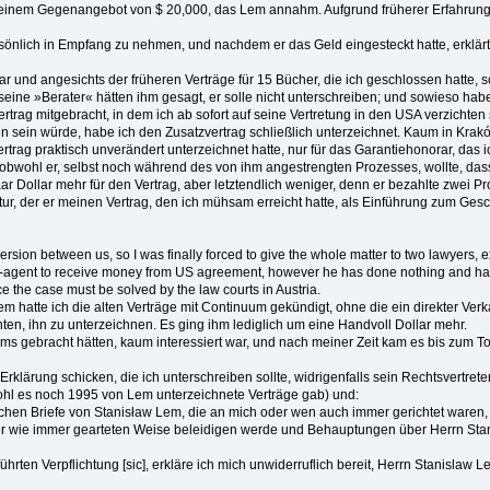
t einem Gegenangebot von $ 20,000, das Lem annahm. Aufgrund früherer Erfahrungen 
lich in Empfang zu nehmen, und nachdem er das Geld eingesteckt hatte, erklärte e
r und angesichts der früheren Verträge für 15 Bücher, die ich geschlossen hatte, sc
r seine »Berater« hätten ihm gesagt, er solle nicht unterschreiben; und sowieso ha
rag mitgebracht, in dem ich ab sofort auf seine Vertretung in den USA verzichten sol
n sein würde, habe ich den Zusatzvertrag schließlich unterzeichnet. Kaum in Krak
ertrag praktisch unverändert unterzeichnet hatte, nur für das Garantiehonorar, das i
obwohl er, selbst noch während des von ihm angestrengten Prozesses, wollte, dass 
ar Dollar mehr für den Vertrag, aber letztendlich weniger, denn er bezahlte zwei 
ur, der er meinen Vertrag, den ich mühsam erreicht hatte, als Einführung zum Ges
version between us, so I was finally forced to give the whole matter to two lawyers, 
x-agent to receive money from US agreement, however he has done nothing and has n
nce the case must be solved by the law courts in Austria.
llem hatte ich die alten Verträge mit Continuum gekündigt, ohne die ein direkter Ve
lüchten, ihn zu unterzeichnen. Es ging ihm lediglich um eine Handvoll Dollar mehr.
 Lems gebracht hätten, kaum interessiert war, und nach meiner Zeit kam es bis zu
lärung schicken, die ich unterschreiben sollte, widrigenfalls sein Rechtsvertreter d
ohl es noch 1995 von Lem unterzeichnete Verträge gab) und:
ndlichen Briefe von Stanisław Lem, die an mich oder wen auch immer gerichtet ware
einer wie immer gearteten Weise beleidigen werde und Behauptungen über Herrn Stan
führten Verpflichtung [sic], erkläre ich mich unwiderruflich bereit, Herrn Stanislaw