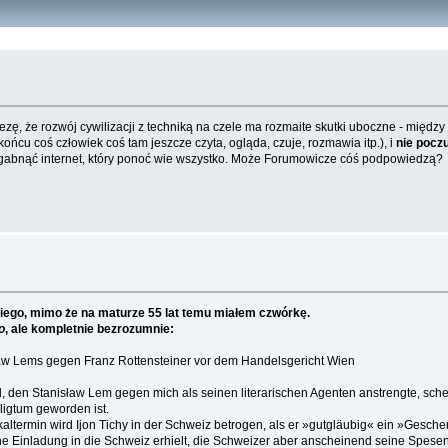
ezę, że rozwój cywilizacji z techniką na czele ma rozmaite skutki uboczne - między
ońcu coś człowiek coś tam jeszcze czyta, ogląda, czuje, rozmawia itp.), i
nie pocz
abnąć internet, który ponoć wie wszystko. Może Forumowicze cóś podpowiedzą?
kiego, mimo że na maturze 55 lat temu miałem czwórkę.
o
, ale kompletnie bezrozumnie:
ław Lems gegen Franz Rottensteiner vor dem Handelsgericht Wien
n Stanisław Lem gegen mich als seinen literarischen Agenten anstrengte, scheint
iligtum geworden ist.
termin wird Ijon Tichy in der Schweiz betrogen, als er »gutgläubig« ein »Gesche
ine Einladung in die Schweiz erhielt, die Schweizer aber anscheinend seine Spese