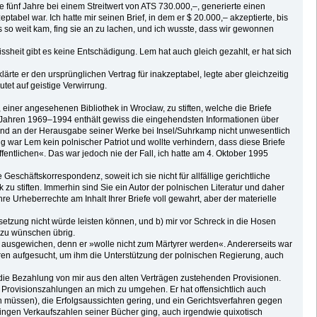
 fünf Jahre bei einem Streitwert von ATS 730.000,–, generierte einen
abel war. Ich hatte mir seinen Brief, in dem er $ 20.000,– akzeptierte, bis
s so weit kam, fing sie an zu lachen, und ich wusste, dass wir gewonnen
sheit gibt es keine Entschädigung. Lem hat auch gleich gezahlt, er hat sich
te er den ursprünglichen Vertrag für inakzeptabel, legte aber gleichzeitig
tet auf geistige Verwirrung.
 einer angesehenen Bibliothek in Wrocław, zu stiften, welche die Briefe
n Jahren 1969–1994 enthält gewiss die eingehendsten Informationen über
hland an der Herausgabe seiner Werke bei Insel/Suhrkamp nicht unwesentlich
ig war Lem kein polnischer Patriot und wollte verhindern, dass diese Briefe
entlichen«. Das war jedoch nie der Fall, ich hatte am 4. Oktober 1995
schäftskorrespondenz, soweit ich sie nicht für allfällige gerichtliche
u stiften. Immerhin sind Sie ein Autor der polnischen Literatur und daher
e Urheberrechte am Inhalt Ihrer Briefe voll gewahrt, aber der materielle
etzung nicht würde leisten können, und b) mir vor Schreck in die Hosen
 zu wünschen übrig.
t ausgewichen, denn er »wolle nicht zum Märtyrer werden«. Andererseits war
ahren aufgesucht, um ihm die Unterstützung der polnischen Regierung, auch
a die Bezahlung von mir aus den alten Verträgen zustehenden Provisionen.
 Provisionszahlungen an mich zu umgehen. Er hat offensichtlich auch
n müssen), die Erfolgsaussichten gering, und ein Gerichtsverfahren gegen
ringen Verkaufszahlen seiner Bücher ging, auch irgendwie quixotisch