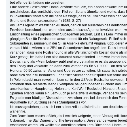
betreffende Einladung nie gesehen.
Eine andere Geschichte: Einmal erzählte mir Lem, ein Kanadier wolle ihm u
geschrieben, das verdächtig dem Plot von Solaris ähnelte, und wollte, dass 
In Lokaltermin findet sich die nette Passage, dass bei Zivilprozessen der 
Grund und Boden prozessieren.“ (1985, S. 27)
Als Lems Agent im westlichen Ausland, der ich nur außerhalb des deutsche
Provision berechnet, nur, wenn eine ausländische Agentur involviert war – 
Einschaltung eines japanischen Subagenten platziert. Erst als Lem immer mer
gängigen Satz für Provisionen anscheinend für ein Naturgesetz. Er ließ sic
Subagenten zusammen, in der SF in Amerika etwa mit Virginia Kidd, deren 
verkauft hätte, wären also 25% an Gesamtprovision angefallen. Dass Lem si
verlangen, dass eine Postsendung in alle Welt nicht mehr kosten dürfe als 
Kurz gesagt, ich habe Lem also dauernd subventioniert. Lem war immer bere
Deutschland als »Mein Leben« publiziert wurde, nahm er es als gegeben, das
den Essay und verkaufte ihn dann zum Vorabdruck für $ 10.000,– an den New 
Honorar 50:50 zwischen Autor und Übersetzer zu teilen. Ich sagte, ich würd
ohne sich dafür zu bedanken. Er hat sich vielmehr dafür später auf seine un
In Polen glaubt man zuweilen, Lem sei in den USA ein Bestseller gewesen. 
schienen drei- bis viertausend Exemplare bei gebundenen Büchern das Limit 
amerikanischer Hauptverlag Helen and Kurt Wolff Books bei Harcourt Brace
Spanien erlebte kaum ein Lem-Buch je eine zweite Auflage. Verlage für se
Es gab immer häufiger Diskussionen zwischen uns, bei denen ich den Fehle
Argumente zur Stützung seines Standpunktes vor.
Ich muss gestehen, dass ich Lem seinerzeit idealisiert habe, am deutlichst
war er nie.
Zum Bruch kam es schließlich, als Lem sich weigerte, einen Vertrag mit Ha
Cyberiad, The Star Diaries und The Investigation. Diese Bände waren bere
erschienen waren. Ich wollte alle amerikanischen Lem-Bücher bei Harcourt B