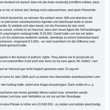
bestand ich darauf, dass mir der Autor eindeutig schriftlich erkläre, dass
r mir, er könne den Vertrag nicht unterzeichnen, weil darin Filmrechte
hlicht lächerlich], so nehmen Sie einfach einen Stift und streichen die
be er jetzt einen amerikanischen Agenten und überhaupt wolle er einen
lte. Er erklärte sich aber bereit, mir die Provision für den nicht
ów zurück, schrieb er an Harcourt, dass sein neuer Agent die Verhandlungen
ch ursprünglich verlangt hatte: $ 25.000. Damit hatte Lem bei mir jedes
ich ihn anderswo weiterhin vertrete, allerdings zu einem Subventionstarif.
Provisionen, insgesamt $ 5.000,– an mich (nachdem ich die Differenz zum
chenk gemacht hatte.
experts in the domain of authors’ rights. They advise me to prosecute an
ot underwritten it (all work was done by my new agent, Mr. Gotler). I am
rkauf an Harcourt gar nicht möglich gewesen wäre. Es lag ein
m Tod Lems im Jahr 2006 auch zu keiner neu übersetzten amerikanischen Lem-
en Auftrag hätte, sofort eine Klage einzubringen. Darin sollte ich u. a.
n, auf keine wie immer geartete Weise nutzen bzw. verwerten werde.
islaw Lem bzw. sein Verhältnis zu mir nur auf der Grundlage
 Lem eine Pönale in Höhe von öS 500.000,- zu zahlen und erkläre gleichzeitig,