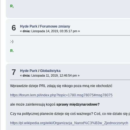
R,
6
Hyde Park
/
Forumowe zmiany
«
dnia:
Listopada 14, 2019, 03:35:17 pm »
:-)
R.
7
Hyde Park
/
Globalistyka
«
dnia:
Listopada 11, 2019, 12:46:54 pm »
Wprawdzie dzieje PRL zdają się nikogo poza mną nie obchodzić
https://forum.lem.pl/index.php?topic=1780.msg78075#msg78075
ale może zainteresują kogoś
sprawy międzynarodowe?
Czy na politycznej planecie dzieje się coś ważnego? Coś, co nie działo s
https://pl.wikipedia.org/wiki/Organizacja_Narod%C3%B3w_Zjednoczonych