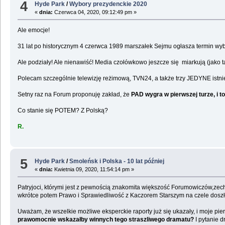
4
Hyde Park
/
Wybory prezydenckie 2020
«
dnia:
Czerwca 04, 2020, 09:12:49 pm »
Ale emocje!
31 lat po historycznym 4 czerwca 1989 marszałek Sejmu ogłasza termin wy
Ale podziały! Ale nienawiść! Media czołówkowo jeszcze się miarkują (jak
Polecam szczególnie telewizję reżimową, TVN24, a także trzy JEDYNE istni
Setny raz na Forum proponuję zakład, że
PAD wygra w pierwszej turze, i 
Co stanie się POTEM? Z Polską?
R.
5
Hyde Park
/
Smoleńsk i Polska - 10 lat później
«
dnia:
Kwietnia 09, 2020, 11:54:14 pm »
Patryjoci, którymi jest z pewnością znakomita większość Forumowiczów,zechcą
wkrótce potem Prawo i Sprawiedliwość z Kaczorem Starszym na czele doszło
Uważam, że wszelkie możliwe eksperckie raporty już się ukazały, i moje pie
prawomocnie wskazałby winnych tego straszliwego dramatu?
I pytanie d