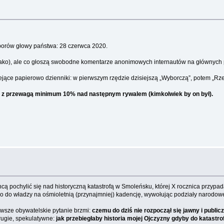
borów głowy państwa: 28 czerwca 2020.
o tako), ale co głoszą swobodne komentarze anonimowych internautów na głównych 
ejące papierowo dzienniki: w pierwszym rzędzie dzisiejszą „Wyborczą”, potem „Rz
to z przewagą minimum 10% nad następnym rywalem (kimkolwiek by on był).
 pochylić się nad historyczną katastrofą w Smoleńsku, której X rocznica przypada 
 do władzy na ośmioletnią (przynajmniej) kadencję, wywołując podziały narodowe
rwsze obywatelskie pytanie brzmi:
czemu do dziś nie rozpoczął się jawny i publ
rugie, spekulatywne:
jak przebiegłaby historia mojej Ojczyzny gdyby do katastro