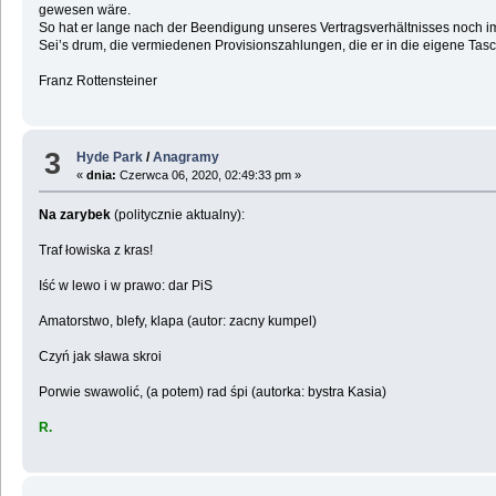
gewesen wäre.
So hat er lange nach der Beendigung unseres Vertragsverhältnisses noch imm
Sei’s drum, die vermiedenen Provisionszahlungen, die er in die eigene Ta
Franz Rottensteiner
3
Hyde Park
/
Anagramy
«
dnia:
Czerwca 06, 2020, 02:49:33 pm »
Na zarybek
(politycznie aktualny):
Traf łowiska z kras!
Iść w lewo i w prawo: dar PiS
Amatorstwo, blefy, klapa (autor: zacny kumpel)
Czyń jak sława skroi
Porwie swawolić, (a potem) rad śpi (autorka: bystra Kasia)
R.