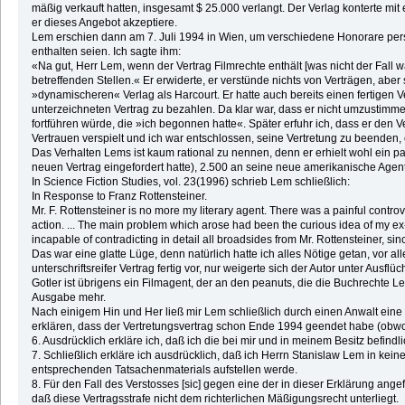
mäßig verkauft hatten, insgesamt $ 25.000 verlangt. Der Verlag konterte mi
er dieses Angebot akzeptiere.
Lem erschien dann am 7. Juli 1994 in Wien, um verschiedene Honorare persön
enthalten seien. Ich sagte ihm:
«Na gut, Herr Lem, wenn der Vertrag Filmrechte enthält [was nicht der Fall wa
betreffenden Stellen.« Er erwiderte, er verstünde nichts von Verträgen, abe
»dynamischeren« Verlag als Harcourt. Er hatte auch bereits einen fertigen Vert
unterzeichneten Vertrag zu bezahlen. Da klar war, dass er nicht umzustimme
fortführen würde, die »ich begonnen hatte«. Später erfuhr ich, dass er den V
Vertrauen verspielt und ich war entschlossen, seine Vertretung zu beenden, 
Das Verhalten Lems ist kaum rational zu nennen, denn er erhielt wohl ein pa
neuen Vertrag eingefordert hatte), 2.500 an seine neue amerikanische Agent
In Science Fiction Studies, vol. 23(1996) schrieb Lem schließlich:
In Response to Franz Rottensteiner.
Mr. F. Rottensteiner is no more my literary agent. There was a painful contro
action. ... The main problem which arose had been the curious idea of my e
incapable of contradicting in detail all broadsides from Mr. Rottensteiner, si
Das war eine glatte Lüge, denn natürlich hatte ich alles Nötige getan, vor a
unterschriftsreifer Vertrag fertig vor, nur weigerte sich der Autor unter Ausf
Gotler ist übrigens ein Filmagent, der an den peanuts, die die Buchrechte
Ausgabe mehr.
Nach einigem Hin und Her ließ mir Lem schließlich durch einen Anwalt eine Erk
erklären, dass der Vertretungsvertrag schon Ende 1994 geendet habe (obw
6. Ausdrücklich erkläre ich, daß ich die bei mir und in meinem Besitz befi
7. Schließlich erkläre ich ausdrücklich, daß ich Herrn Stanislaw Lem in k
entsprechenden Tatsachenmaterials aufstellen werde.
8. Für den Fall des Verstosses [sic] gegen eine der in dieser Erklärung ange
daß diese Vertragsstrafe nicht dem richterlichen Mäßigungsrecht unterliegt.