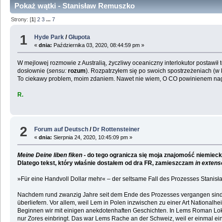
Pokaż wątki - Stanisław Remuszko
Strony: [
1
]
2
3
...
7
1
Hyde Park
/
Głupota
«
dnia:
Października 03, 2020, 08:44:59 pm »
W mejlowej rozmowie z Australią, życzliwy oceaniczny interlokutor postawił t
dosłownie (
sensu:
rozum
). Rozpatrzyłem się po swoich spostrzeżeniach (w k
To ciekawy problem, moim zdaniem. Nawet nie wiem, O CO powinienem nag
R.
2
Forum auf Deutsch
/
Dr Rottensteiner
«
dnia:
Sierpnia 24, 2020, 10:45:09 pm »
Meine Deine liben fiken
- do tego ogranicza się moja znajomość niemiec
Dlatego tekst, który właśnie dostałem od dra FR, zamieszczam
in extens
»Für eine Handvoll Dollar mehr« – der seltsame Fall des Prozesses Stanis
Nachdem rund zwanzig Jahre seit dem Ende des Prozesses vergangen sind, de
überliefern. Vor allem, weil Lem in Polen inzwischen zu einer Art Nationalhe
Beginnen wir mit einigen anekdotenhaften Geschichten. In Lems Roman Lokal
nur Zores einbringt. Das war Lems Rache an der Schweiz, weil er einmal e