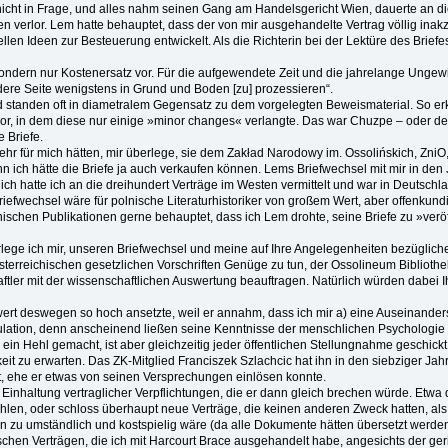
icht in Frage, und alles nahm seinen Gang am Handelsgericht Wien, dauerte an die
verlor. Lem hatte behauptet, dass der von mir ausgehandelte Vertrag völlig inakzept
en Ideen zur Besteuerung entwickelt. Als die Richterin bei der Lektüre des Briefe
sondern nur Kostenersatz vor. Für die aufgewendete Zeit und die jahrelange Ungewis
dere Seite wenigstens in Grund und Boden [zu] prozessieren“.
 standen oft in diametralem Gegensatz zu dem vorgelegten Beweismaterial. So erklär
or, in dem diese nur einige »minor changes« verlangte. Das war Chuzpe – oder deu
 Briefe.
hr für mich hätten, mir überlege, sie dem Zakład Narodowy im. Ossolińskich, ZniO,
 ich hätte die Briefe ja auch verkaufen können. Lems Briefwechsel mit mir in de
lich hatte ich an die dreihundert Verträge im Westen vermittelt und war in Deutsc
riefwechsel wäre für polnische Literaturhistoriker von großem Wert, aber offenkund
chen Publikationen gerne behauptet, dass ich Lem drohte, seine Briefe zu »veröff
ege ich mir, unseren Briefwechsel und meine auf Ihre Angelegenheiten bezügliche Ge
reichischen gesetzlichen Vorschriften Genüge zu tun, der Ossolineum Bibliothek z
ler mit der wissenschaftlichen Auswertung beauftragen. Natürlich würden dabei Ihr
wert deswegen so hoch ansetzte, weil er annahm, dass ich mir a) eine Auseinanders
ulation, denn anscheinend ließen seine Kenntnisse der menschlichen Psychologie
in Hehl gemacht, ist aber gleichzeitig jeder öffentlichen Stellungnahme geschick
eit zu erwarten. Das ZK-Mitglied Franciszek Szlachcic hat ihn in den siebziger J
, ehe er etwas von seinen Versprechungen einlösen konnte.
e Einhaltung vertraglicher Verpflichtungen, die er dann gleich brechen würde. Etw
hlen, oder schloss überhaupt neue Verträge, die keinen anderen Zweck hatten, als
en zu umständlich und kostspielig wäre (da alle Dokumente hätten übersetzt werde
schen Verträgen, die ich mit Harcourt Brace ausgehandelt habe, angesichts der ge