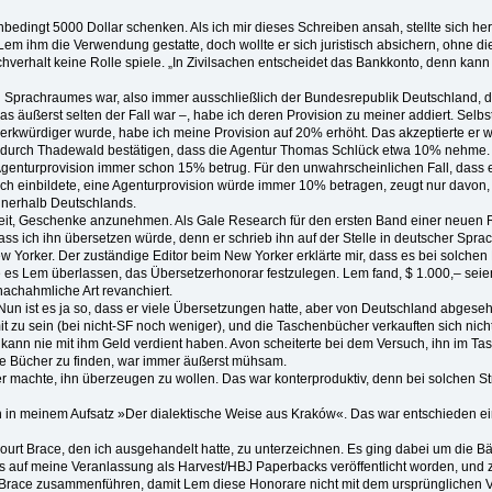
nbedingt 5000 Dollar schenken. Als ich mir dieses Schreiben ansah, stellte sich 
Lem ihm die Verwendung gestatte, doch wollte er sich juristisch absichern, ohne di
Sachverhalt keine Rolle spiele. „In Zivilsachen entscheidet das Bankkonto, denn k
n Sprachraumes war, also immer ausschließlich der Bundesrepublik Deutschland, d
was äußerst selten der Fall war –, habe ich deren Provision zu meiner addiert. Se
kwürdiger wurde, habe ich meine Provision auf 20% erhöht. Das akzeptierte er wider
h durch Thadewald bestätigen, dass die Agentur Thomas Schlück etwa 10% nehme. Das 
Agenturprovision immer schon 15% betrug. Für den unwahrscheinlichen Fall, dass 
ch einbildete, eine Agenturprovision würde immer 10% betragen, zeugt nur davon,
innerhalb Deutschlands.
it, Geschenke anzunehmen. Als Gale Research für den ersten Band einer neuen Reih
s ich ihn übersetzen würde, denn er schrieb ihn auf der Stelle in deutscher Sprach
Yorker. Der zuständige Editor beim New Yorker erklärte mir, dass es bei solchen Be
e es Lem überlassen, das Übersetzerhonorar festzulegen. Lem fand, $ 1.000,– seie
nachahmliche Art revanchiert.
Nun ist es ja so, dass er viele Übersetzungen hatte, aber von Deutschland abges
zu sein (bei nicht-SF noch weniger), und die Taschenbücher verkauften sich nicht
 kann nie mit ihm Geld verdient haben. Avon scheiterte bei dem Versuch, ihn im
ine Bücher zu finden, war immer äußerst mühsam.
r machte, ihn überzeugen zu wollen. Das war konterproduktiv, denn bei solchen 
en in meinem Aufsatz »Der dialektische Weise aus Kraków«. Das war entschieden ei
rcourt Brace, den ich ausgehandelt hatte, zu unterzeichnen. Es ging dabei um die 
its auf meine Veranlassung als Harvest/HBJ Paperbacks veröffentlicht worden, u
race zusammenführen, damit Lem diese Honorare nicht mit dem ursprünglichen Verlag