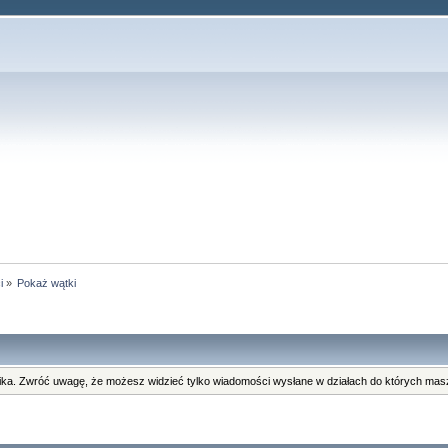
i
»
Pokaż wątki
ka. Zwróć uwagę, że możesz widzieć tylko wiadomości wysłane w działach do których masz