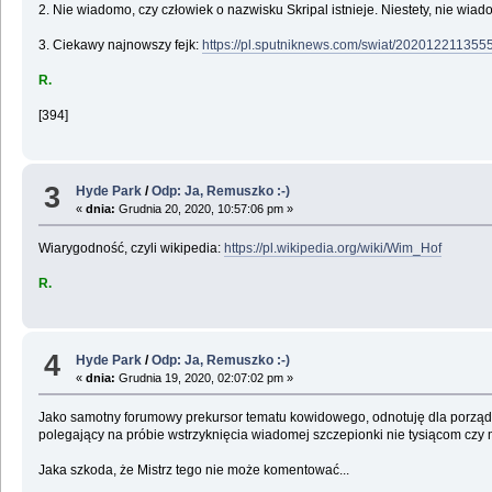
2. Nie wiadomo, czy człowiek o nazwisku Skripal istnieje. Niestety, nie wiad
3. Ciekawy najnowszy fejk:
https://pl.sputniknews.com/swiat/20201221135
R.
[394]
3
Hyde Park
/
Odp: Ja, Remuszko :-)
«
dnia:
Grudnia 20, 2020, 10:57:06 pm »
Wiarygodność, czyli wikipedia:
https://pl.wikipedia.org/wiki/Wim_Hof
R.
4
Hyde Park
/
Odp: Ja, Remuszko :-)
«
dnia:
Grudnia 19, 2020, 02:07:02 pm »
Jako samotny forumowy prekursor tematu kowidowego, odnotuję dla porządku
polegający na próbie wstrzyknięcia wiadomej szczepionki nie tysiącom cz
Jaka szkoda, że Mistrz tego nie może komentować...