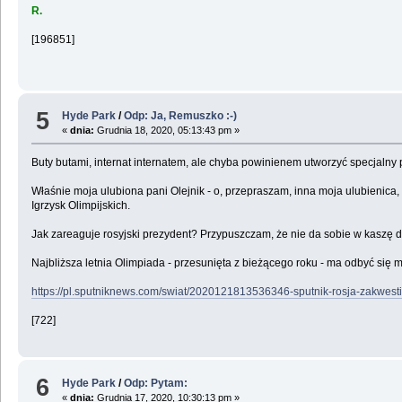
R.
[196851]
5
Hyde Park
/
Odp: Ja, Remuszko :-)
«
dnia:
Grudnia 18, 2020, 05:13:43 pm »
Buty butami, internat internatem, ale chyba powinienem utworzyć specjalny
Właśnie moja ulubiona pani Olejnik - o, przepraszam, inna moja ulubienica, 
Igrzysk Olimpijskich.
Jak zareaguje rosyjski prezydent? Przypuszczam, że nie da sobie w kaszę d
Najbliższa letnia Olimpiada - przesunięta z bieżącego roku - ma odbyć się 
https://pl.sputniknews.com/swiat/2020121813536346-sputnik-rosja-zakwesti
[722]
6
Hyde Park
/
Odp: Pytam:
«
dnia:
Grudnia 17, 2020, 10:30:13 pm »