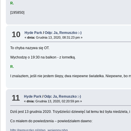
R.
[195850]
10
Hyde Park
/
Odp: Ja, Remuszko :-)
«
dnia:
Grudnia 13, 2020, 08:31:23 pm »
To chyba nazywa się OT.
Wychodzę o 19:30 na balkon - z lornetką.
R.
I znalazłem, jeśli nie jestem ślepy, dwa niepewne światełka. Niepewne, bo
11
Hyde Park
/
Odp: Ja, Remuszko :-)
«
dnia:
Grudnia 13, 2020, 02:20:59 pm »
Dziś jest 13 grudnia 2020. Trzydzieści dziewięć lat temu też była niedziela
Co miałem do powiedzenia – powiedziałem dawno:
http://remuszko.pl/stan_wojenny.php