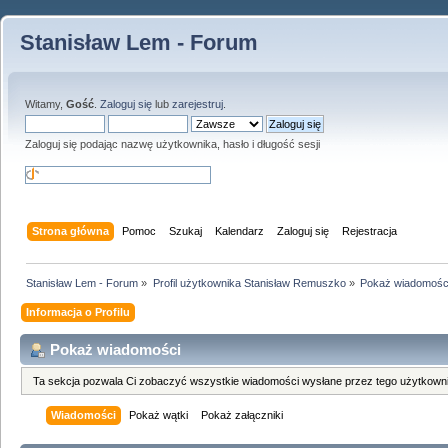
Stanisław Lem - Forum
Witamy,
Gość
.
Zaloguj się
lub
zarejestruj
.
Zaloguj się podając nazwę użytkownika, hasło i długość sesji
Strona główna
Pomoc
Szukaj
Kalendarz
Zaloguj się
Rejestracja
Stanisław Lem - Forum
»
Profil użytkownika Stanisław Remuszko
»
Pokaż wiadomośc
Informacja o Profilu
Pokaż wiadomości
Ta sekcja pozwala Ci zobaczyć wszystkie wiadomości wysłane przez tego użytkowni
Wiadomości
Pokaż wątki
Pokaż załączniki