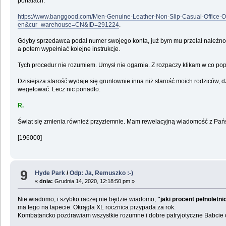
portalach:
https://www.banggood.com/Men-Genuine-Leather-Non-Slip-Casual-Offic
en&cur_warehouse=CN&ID=291224
.
Gdyby sprzedawca podał numer swojego konta, już bym mu przelał należność 
a potem wypełniać kolejne instrukcje.
Tych procedur nie rozumiem. Umysł nie ogarnia. Z rozpaczy klikam w co popa
Dzisiejsza starość wydaje się gruntownie inna niż starość moich rodziców, 
wegetować. Lecz nic ponadto.
R.
Świat się zmienia również przyziemnie. Mam rewelacyjną wiadomość z Pa
[196000]
9
Hyde Park
/
Odp: Ja, Remuszko :-)
«
dnia:
Grudnia 14, 2020, 12:18:50 pm »
Nie wiadomo, i szybko raczej nie będzie wiadomo,
"jaki procent pełnolet
ma tego na tapecie. Okrągła XL rocznica przypada za rok.
Kombatancko pozdrawiam wszystkie rozumne i dobre patryjotyczne Babcie o