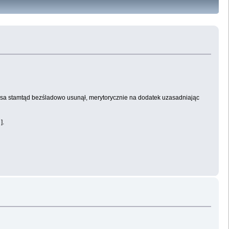
wpisa stamtąd bezśladowo usunął, merytorycznie na dodatek uzasadniając
].