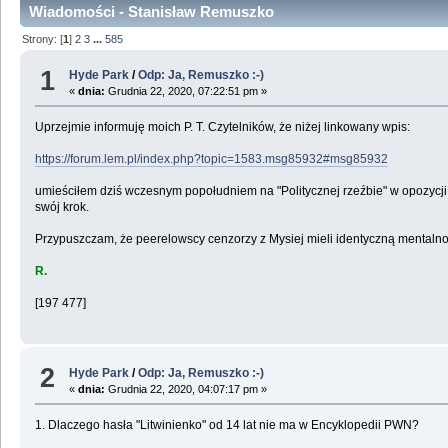
Wiadomości - Stanisław Remuszko
Strony: [
1
]
2
3
...
585
1
Hyde Park
/
Odp: Ja, Remuszko :-)
«
dnia:
Grudnia 22, 2020, 07:22:51 pm »
Uprzejmie informuję moich P. T. Czytelników, że niżej linkowany wpis:
https://forum.lem.pl/index.php?topic=1583.msg85932#msg85932
umieściłem dziś wczesnym popołudniem na "Politycznej rzeźbie" w opozycji 
swój krok.
Przypuszczam, że peerelowscy cenzorzy z Mysiej mieli identyczną mentalnoś
R.
[197 477]
2
Hyde Park
/
Odp: Ja, Remuszko :-)
«
dnia:
Grudnia 22, 2020, 04:07:17 pm »
1. Dlaczego hasła "Litwinienko" od 14 lat nie ma w Encyklopedii PWN?