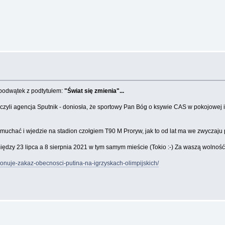
 podwątek z podtytułem:
"Świat się zmienia"...
czyli agencja Sputnik - doniosła, że sportowy Pan Bóg o ksywie CAS w pokojowej in
muchać i wjedzie na stadion czołgiem T90 M Proryw, jak to od lat ma we zwyczaju
między 23 lipca a 8 sierpnia 2021 w tym samym mieście (Tokio :-) Za waszą wolność
onuje-zakaz-obecnosci-putina-na-igrzyskach-olimpijskich/