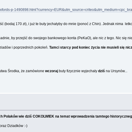
e-Oxfords-p-1490898.html?currency=EUR&utm_source=criteo&utm_medium=cpc_b
(bodaj 170 zł), i już te buty jechałyby do mnie (ponoć z Chin). Jednak nima letk
dnie, by przejść do swojego bankowego konta (PeKaO), ale nic z tego. Nic się nie
dziadów i poprzednich pokoleń.
Tamci starcy pod koniec życia nie musieli się nic
ństwa Środka, że zamówione
wczoraj
buty fizycznie wyjechały
dziś
na Ursynów...
nich Polaków wie dziś COKOLWIEK na temat wprowadzenia tamtego historyczneg
raz Dziadków :-)