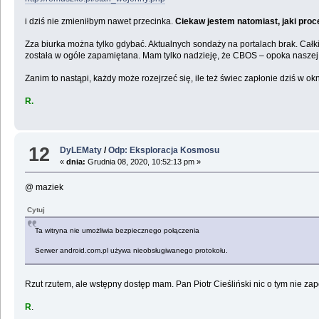
i dziś nie zmieniłbym nawet przecinka.
Ciekaw jestem natomiast, jaki pro
Zza biurka można tylko gdybać. Aktualnych sondaży na portalach brak. Całk
została w ogóle zapamiętana. Mam tylko nadzieję, że CBOS – opoka naszej soc
Zanim to nastąpi, każdy może rozejrzeć się, ile też świec zapłonie dziś w 
R.
12
DyLEMaty
/
Odp: Eksploracja Kosmosu
«
dnia:
Grudnia 08, 2020, 10:52:13 pm »
@ maziek
Cytuj
Ta witryna nie umożliwia bezpiecznego połączenia
Serwer android.com.pl używa nieobsługiwanego protokołu.
Rzut rzutem, ale wstępny dostęp mam. Pan Piotr Cieśliński nic o tym nie zapo
R
.