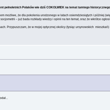
cent pełnoletnich Polaków wie dziś COKOLWIEK na temat tamtego historycznego
iem możliwe, że dla pokolenia urodzonego w latach osiemdziesiątych i później (w
jometrii – już bada rozkłady wiedzy i opinii na ten temat, oraz że wkrótce ogłosi
oknach. Przypuszczam, że w mojej optycznej okolicy (tysiąc ursynowskich mieszkań) 
dał...