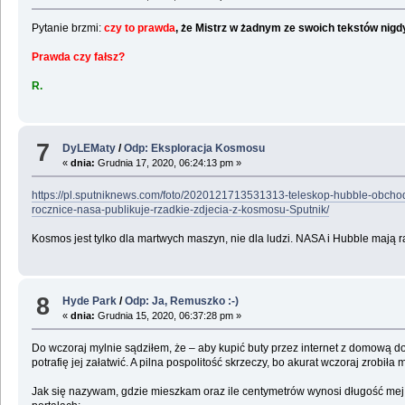
Pytanie brzmi:
czy to prawda
, że Mistrz w żadnym ze swoich tekstów ni
Prawda czy fałsz?
R.
7
DyLEMaty
/
Odp: Eksploracja Kosmosu
«
dnia:
Grudnia 17, 2020, 06:24:13 pm »
https://pl.sputniknews.com/foto/2020121713531313-teleskop-hubble-obchod
rocznice-nasa-publikuje-rzadkie-zdjecia-z-kosmosu-Sputnik/
Kosmos jest tylko dla martwych maszyn, nie dla ludzi. NASA i Hubble mają r
8
Hyde Park
/
Odp: Ja, Remuszko :-)
«
dnia:
Grudnia 15, 2020, 06:37:28 pm »
Do wczoraj mylnie sądziłem, że – aby kupić buty przez internet z domową d
potrafię jej załatwić. A pilna pospolitość skrzeczy, bo akurat wczoraj zrobi
Jak się nazywam, gdzie mieszkam oraz ile centymetrów wynosi długość mej 