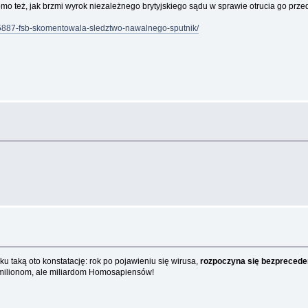
omo też, jak brzmi wyrok niezależnego brytyjskiego sądu w sprawie otrucia go przed
55887-fsb-skomentowala-sledztwo-nawalnego-sputnik/
 taką oto konstatację: rok po pojawieniu się wirusa,
rozpoczyna się bezpreceden
y milionom, ale miliardom Homosapiensów!