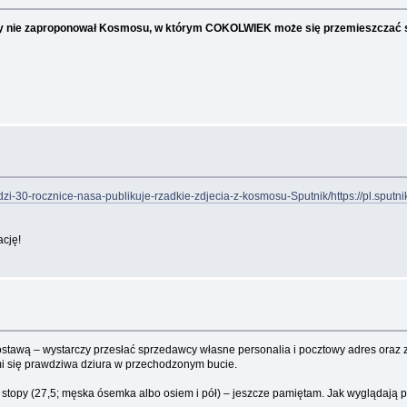
gdy nie zaproponował Kosmosu, w którym COKOLWIEK może się przemieszczać sz
zi-30-rocznice-nasa-publikuje-rzadkie-zdjecia-z-kosmosu-Sputnik/https://pl.spu
ację!
ostawą – wystarczy przesłać sprzedawcy własne personalia i pocztowy adres oraz z
ła mi się prawdziwa dziura w przechodzonym bucie.
stopy (27,5; męska ósemka albo osiem i pół) – jeszcze pamiętam. Jak wyglądają 