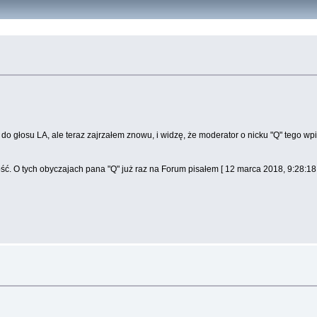
do głosu LA, ale teraz zajrzałem znowu, i widzę, że moderator o nicku "Q" tego 
ć. O tych obyczajach pana "Q" już raz na Forum pisałem [ 12 marca 2018, 9:28:18 