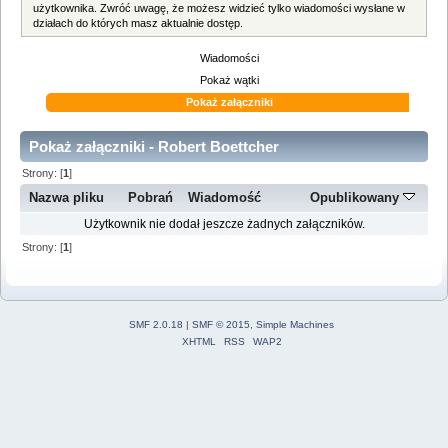
użytkownika. Zwróć uwagę, że możesz widzieć tylko wiadomości wysłane w
działach do których masz aktualnie dostęp.
Wiadomości
Pokaż wątki
Pokaż załączniki
Pokaż załączniki - Robert Boettcher
Strony: [
1
]
Nazwa pliku
Pobrań
Wiadomość
Opublikowany
Użytkownik nie dodał jeszcze żadnych załączników.
Strony: [
1
]
SMF 2.0.18
|
SMF © 2015
,
Simple Machines
XHTML
RSS
WAP2