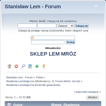
Stanisław Lem - Forum
Witamy,
Gość
.
Zaloguj się
lub
zarejestruj
.
Zaloguj się podając nazwę użytkownika, hasło i długość sesji
Aktualności:
SKLEP LEM MRÓZ
Stanisław Lem - Forum
»
Polski
»
Akademia Lemologiczna
(Moderatorzy:
Q
,
Forum Admin
,
skrzat
) »
Akademia Lemologiczna [Dzienniki gwiazdowe]
« poprzedni
następny »
Strony:
1
...
51
52
[
53
]
DRUKUJ
Autor
Wątek: Akademia