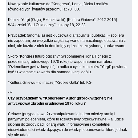
Nawiązanie kulturowe do "Kongresu", Lema, Dicka i realiów
równoległych światów przełomu lat 70 i 80.
Komiks Yorgi (Ozga, Rzontkowski), [Kultura Gniewu*, 2012-2015]
W 4 części "Sąd Ostateczny" - strony 18, 22-23.
Przypadek (anomalia) jest kluczowa dla fabuły tej publikacji - spoilera
nie zapodam, bo wszystkie części są warte namacalnego obcowania z
nimi, ale każda z nich to domknięty epizod ze zmyślonego uniwersum.
Skoro "Kongres futurologiczny" (wspomnienie Ijona Tichego z
przedzimia grudniowego 1970 roku) to wspomnienie narratora
"Dzienników gwiazdowych", to notka o cyklu komiksów "Yorgi" powinna
być tu w temacie zawarta dla samoedukacji ogółu.
*Kultura Gniewu - to inaczej "Krótkie Gatki" lub KG.
***
Czy przypadkiem w "Kongresie" Autor (prorok/wizjoner) nie
antycypował zbrodni grudniowej 1970 roku ?
Celowe (przypadkowe ?) zmanipulowanie ludem między armią i
partyjnym poleceniem, które to rozkazy były przeciwstawne - a ludzie
skłonni do zgody padli ofiarą walki informacyjnej i kompletnej
nieświadomości władz dążących do władzy i opanowania, które jednak
się nie udało.