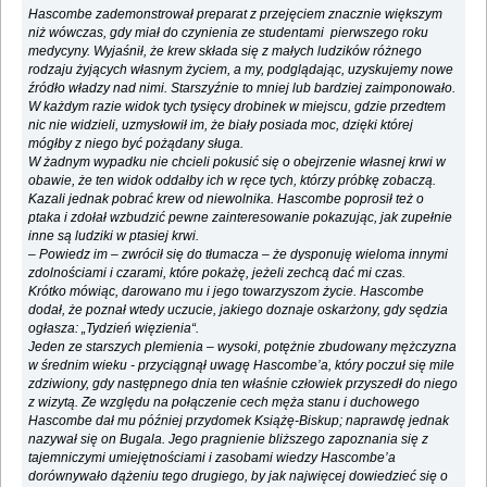
Hascombe zademonstrował preparat z przejęciem znacznie większym
niż wówczas, gdy miał do czynienia ze studentami pierwszego roku
medycyny. Wyjaśnił, że krew składa się z małych ludzików różnego
rodzaju żyjących własnym życiem, a my, podglądając, uzyskujemy nowe
źródło władzy nad nimi. Starszyźnie to mniej lub bardziej zaimponowało.
W każdym razie widok tych tysięcy drobinek w miejscu, gdzie przedtem
nic nie widzieli, uzmysłowił im, że biały posiada moc, dzięki której
mógłby z niego być pożądany sługa.
W żadnym wypadku nie chcieli pokusić się o obejrzenie własnej krwi w
obawie, że ten widok oddałby ich w ręce tych, którzy próbkę zobaczą.
Kazali jednak pobrać krew od niewolnika. Hascombe poprosił też o
ptaka i zdołał wzbudzić pewne zainteresowanie pokazując, jak zupełnie
inne są ludziki w ptasiej krwi.
‒ Powiedz im ‒ zwrócił się do tłumacza ‒ że dysponuję wieloma innymi
zdolnościami i czarami, które pokażę, jeżeli zechcą dać mi czas.
Krótko mówiąc, darowano mu i jego towarzyszom życie. Hascombe
dodał, że poznał wtedy uczucie, jakiego doznaje oskarżony, gdy sędzia
ogłasza: „Tydzień więzienia“.
Jeden ze starszych plemienia ‒ wysoki, potężnie zbudowany mężczyzna
w średnim wieku - przyciągnął uwagę Hascombe’a, który poczuł się mile
zdziwiony, gdy następnego dnia ten właśnie człowiek przyszedł do niego
z wizytą. Ze względu na połączenie cech męża stanu i duchowego
Hascombe dał mu później przydomek Książę-Biskup; naprawdę jednak
nazywał się on Bugala. Jego pragnienie bliższego zapoznania się z
tajemniczymi umiejętnościami i zasobami wiedzy Hascombe’a
dorównywało dążeniu tego drugiego, by jak najwięcej dowiedzieć się o