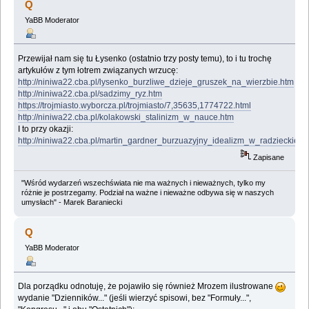
Q
YaBB Moderator
Przewijał nam się tu Łysenko (ostatnio trzy posty temu), to i tu trochę
artykułów z tym łotrem związanych wrzucę:
http://niniwa22.cba.pl/lysenko_burzliwe_dzieje_gruszek_na_wierzbie.htm
http://niniwa22.cba.pl/sadzimy_ryz.htm
https://trojmiasto.wyborcza.pl/trojmiasto/7,35635,1774722.html
http://niniwa22.cba.pl/kolakowski_stalinizm_w_nauce.htm
I to przy okazji:
http://niniwa22.cba.pl/martin_gardner_burzuazyjny_idealizm_w_radzieckiej_
Zapisane
"Wśród wydarzeń wszechświata nie ma ważnych i nieważnych, tylko my
różnie je postrzegamy. Podział na ważne i nieważne odbywa się w naszych
umysłach" - Marek Baraniecki
Q
YaBB Moderator
Dla porządku odnotuję, że pojawiło się również Mrozem ilustrowane
wydanie "Dzienników..." (jeśli wierzyć spisowi, bez "Formuły...",