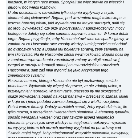
ludziach, w których ręce wpadł. Spotykali się więc prawie co wieczór i
długo w noc wiedli rozmowy.
U obu dociekania w niewielkim tylko stopniu wypływały z czysto
akademickiej ciekawości. Bugala, pod wrażeniem magii mikroskopu, a
jeszcze bardziej efektu, jaki wywarła ona na innych starszych, palił się
do tego, by wybadać, czy przy wykorzystaniu nadprzyrodzonych mocy
białego nie dałoby się sobie samemu zapewnić awansu. W końcu dobili
targu. Bugala przypilnuje, żeby Hascombe’owi włos nie spadł z głowy, w
zamian za co Hascombe swe zasoby wiedzy i umiejętności musi oddać
do dyspozycji Rady, a Bugala tak pokieruje sprawą, żeby samemu na
tym skorzystać. Na ile Hascombe zdołał wywnioskować, Bugala nosił się
z zamiarem wprowadzenia zasadniczej zmiany w religii narodowej,
czegoś w rodzaju reformacji opartej na czarodziejskich sztuczkach
Hascombe’a; sam zaś miał wyłonić się jako Arcykapłan tego
zmienionego systemu.
Poczucie humoru, którego Hascombe nie był pozbawiony, zostało
połechtane. Wydawało się więcej niż pewne, że nie zdołają uciec, a
przynajmniej nieprędko. W takim razie, dlaczego by nie skorzystać z
okazji prowadzenia badań na koszt państwa ‒ przecież to szansa, jakiej
w kraju on i jemu podobni zawsze domagali się z wielkim krzykiem.
Puścił wodze fantazji. Dołoży wszelkich starań, żeby wywiedzieć się, ile
tylko można, o obrządkach i wierzeniach plemienia. A elementy rytuałów,
sposób wyrażania wierzeń oraz cały fizyczny aspekt religijności
plemienia, przy użyciu swej władzy i umiejętności naukowych wyniesie
na wyżyny, które w ich oczach powinny wyglądać na prawdziwy cud.
Szkoda mojej fatygi, żeby relacjonować wszystkie rokowania, niewypały,