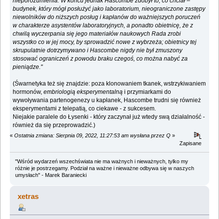
nieporozumienia. W końcu jednak Hascombe zdobył to, co chciał ‒
budynek, który mógł posłużyć jako laboratorium, nieograniczone zastępy
niewolników do niższych posług i kapłanów do ważniejszych poruczeń
w charakterze asystentów laboratoryjnych, a ponadto obietnicę, że z
chwilą wyczerpania się jego materiałów naukowych Rada zrobi
wszystko co w jej mocy, by sprowadzić nowe z wybrzeża; obietnicy tej
skrupulatnie dotrzymywano i Hascombe nigdy nie był zmuszony
stosować ograniczeń z powodu braku czegoś, co można nabyć za
pieniądze."
(Śwarnetyka też się znajdzie: poza klonowaniem tkanek, wstrzykiwaniem
hormonów,
embriologią eksperymentalną
i przymiarkami do
wywoływania partenogenezy u kapłanek, Hascombe trudni się również
eksperymentami z telepatią, co ciekawe - z sukcesem.
Niejakie paralele do Łysenki - który zaczynał już wtedy swą działalność -
również da się przeprowadzić.)
«
Ostatnia zmiana: Sierpnia 09, 2022, 11:27:53 am wysłana przez Q
»
Zapisane
"Wśród wydarzeń wszechświata nie ma ważnych i nieważnych, tylko my
różnie je postrzegamy. Podział na ważne i nieważne odbywa się w naszych
umysłach" - Marek Baraniecki
xetras