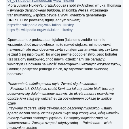
08_017/page/n35/mode/1up?view=theater
Pióra Juliana Huxley'a (brata Aldousa i noblisty Andrew, wnuka Thomasa
- słynnego
darwinowego buldoga
, znajomka Wellsa, wczesnego
transhumanisty, współzałożyciela WWF, dyrektora generalnego
UNESCO; no poważnej figury jednym słowem):
https://en.wikipedia.org/wiki/Julian_Huxley
https://pl.wikipedia.org/wiki/Julian_Huxley
Opowiadanie z grubsza pamiętałem (lata temu zrobiło na mnie
wrażenie, choć przy powtórce może nawet większe, mimo pewnych
naiwności), ale przy obecnym czytaniu jąłem zastanawiać się, czy Lem
je znał (i się inspirował), bo widzę pewne podobieństwo. Jego bohater
(też szalony naukowiec, choć innymi dziedzinami się parający),
wykorzystuje bowiem naiwność stereotypowo ukazanych Afrykańczyków,
i ambicje polityczne jednego z nich, by zapewnić sobie swobodę
badawczą:
"Hascombe’a olśniła pewna myśl. Zwrócił się do tłumacza.
‒ Powiedz tak: Oddajecie cześć Krwi, tak jak my, ludzie biali; lecz my
posuwamy się dalej ‒ umiemy sprawić, że ukryta natura i prawdziwe
oblicze krwi stają się widzialne i za pozwoleniem pokażę te wielkie
czary.
Przywołał tragarza, który dźwigał jego bezcenny mikroskop, ustawił
aparat, nożem naciął czubek palca i wycisnął kroplę krwi, którą umieścił
między dwiema szklanymi płytkami. Dostojnicy najwidoczniej się
zainteresowali. Zaczęto szeptać między sobą. ‒ Pokaż nam ‒ wódz
rozkazał na koniec.