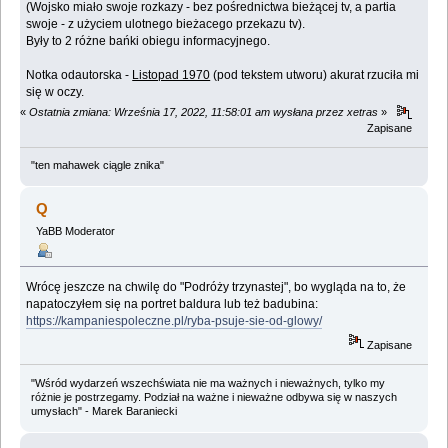
(Wojsko miało swoje rozkazy - bez pośrednictwa bieżącej tv, a partia
swoje - z użyciem ulotnego bieżacego przekazu tv).
Były to 2 różne bańki obiegu informacyjnego.
Notka odautorska -
Listopad 1970
(pod tekstem utworu) akurat rzuciła mi
się w oczy.
«
Ostatnia zmiana: Września 17, 2022, 11:58:01 am wysłana przez xetras
»
Zapisane
"ten mahawek ciągle znika"
Q
YaBB Moderator
Wrócę jeszcze na chwilę do "Podróży trzynastej", bo wygląda na to, że
napatoczyłem się na portret baldura lub też badubina:
https://kampaniespoleczne.pl/ryba-psuje-sie-od-glowy/
Zapisane
"Wśród wydarzeń wszechświata nie ma ważnych i nieważnych, tylko my
różnie je postrzegamy. Podział na ważne i nieważne odbywa się w naszych
umysłach" - Marek Baraniecki