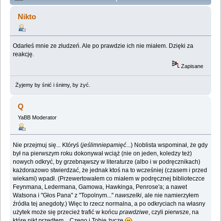
Lemologiczna [Dzienniki gwiazdowe] (Przeczytany
Nikto
2257184 razy)
Odarłeś mnie ze złudzeń. Ale po prawdzie ich nie miałem. Dzięki za
reakcję.
Zapisane
Żyjemy by śnić i śnimy, by żyć.
Q
YaBB Moderator
Nie przejmuj się... Któryś (
jeślimniepamięć
...) Noblista wspominał, że gdy
był na pierwszym roku dokonywał wciąż (nie on jeden, koledzy też)
nowych odkryć, by grzebnąwszy w literaturze (albo i w podręcznikach)
każdorazowo stwierdzać, że jednak ktoś na to wcześniej (czasem i przed
wiekami) wpadł. (Przewertowałem co miałem w podręcznej biblioteczce
Feynmana, Ledermana, Gamowa, Hawkinga, Penrose'a; a nawet
Watsona i "Głos Pana" z "Topolnym..."
nawszelki
, ale nie namierzyłem
źródła tej anegdoty.) Więc to rzecz normalna, a po odkryciach na własny
użytek może się przecież trafić w końcu
prawdziwe
, czyli pierwsze, na
które nikt przedtem... Czego i Tobie życzę
.