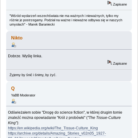
Zapisane
"Wśród wydarzeń wszechświata nie ma ważnych i nieważnych, tylko my
różnie je postrzegamy. Podział na ważne i nieważne odbywa się w naszych
umysłach" - Marek Baraniecki
Nikto
Dobrze. Wyślę linka.
Zapisane
Żyjemy by śnić i śnimy, by żyć.
Q
YaBB Moderator
Odświeżałem sobie "Drogę do science fiction", w której drugim tomie
znaleźć można opowiadanie "Król z probówki" (
"The Tissue-Culture
King"
):
https://en.wikipedia.org/wiki/The_Tissue-Culture_King
https://archive.org/details/Amazing_Stories_v02n05_1927-