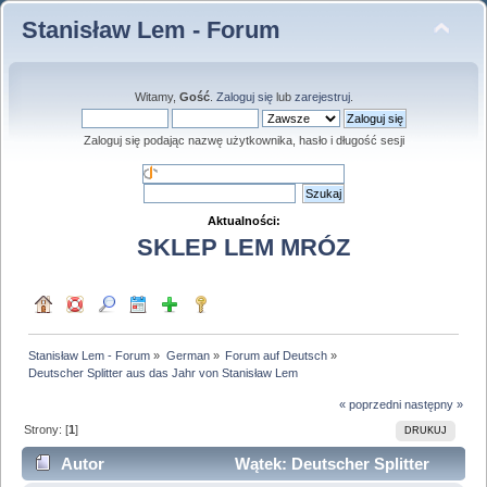
Stanisław Lem - Forum
Witamy,
Gość
.
Zaloguj się
lub
zarejestruj
.
Zaloguj się podając nazwę użytkownika, hasło i długość sesji
Aktualności:
SKLEP LEM MRÓZ
Stanisław Lem - Forum
»
German
»
Forum auf Deutsch
»
Deutscher Splitter aus das Jahr von Stanisław Lem
« poprzedni
następny »
Strony: [
1
]
DRUKUJ
Autor
Wątek: Deutscher Splitter