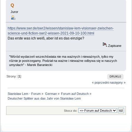
aus das Jahr von Stanisław Lem (Przeczytany 85645
Q
razy)
Juror
https://www.swr.de/swr2/wissen/stanislaw-lem-visionaer-zwischen-
science-und-fiction-swr2-wissen-2021-09-10-100.html
Das erste was ich weiß, aber ist es das einzige?
Zapisane
"Wśród wydarzeń wszechświata nie ma ważnych i nieważnych, tylko my
różnie je postrzegamy. Podział na ważne i nieważne odbywa się w naszych
umysłach" - Marek Baraniecki
Strony: [
1
]
DRUKUJ
« poprzedni
następny »
Stanisław Lem - Forum
»
German
»
Forum auf Deutsch
»
Deutscher Splitter aus das Jahr von Stanisław Lem
Skocz do: