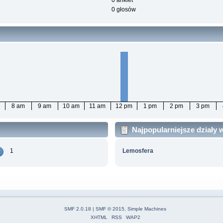
0 ankiet
0 głosów
8 am
9 am
10 am
11 am
12 pm
1 pm
2 pm
3 pm
Najpopularniejsze działy
1
Lemosfera
SMF 2.0.18
|
SMF © 2015
,
Simple Machines
XHTML
RSS
WAP2