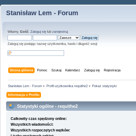
Stanisław Lem - Forum
Witamy,
Gość
.
Zaloguj się
lub
zarejestruj
.
Zaloguj się podając nazwę użytkownika, hasło i długość sesji
Strona główna
Pomoc
Szukaj
Kalendarz
Zaloguj się
Rejestracja
Stanisław Lem - Forum
»
Profil użytkownika requithe2
»
Pokaż statystyki
Informacja o Profilu
Statystyki ogólne - requithe2
Całkowity czas spędzony online:
Wszystkich wiadomości:
Wszystkich rozpoczętych wątków: