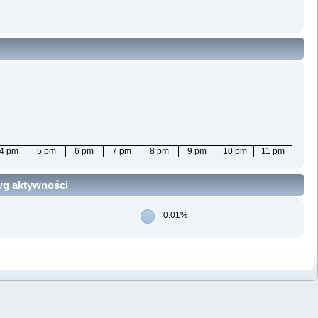
4 pm
5 pm
6 pm
7 pm
8 pm
9 pm
10 pm
11 pm
 wg aktywności
0.01%