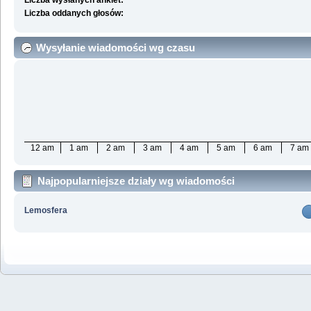
Liczba wysłanych ankiet:
Liczba oddanych głosów:
Wysyłanie wiadomości wg czasu
12 am
1 am
2 am
3 am
4 am
5 am
6 am
7 am
Najpopularniejsze działy wg wiadomości
Lemosfera