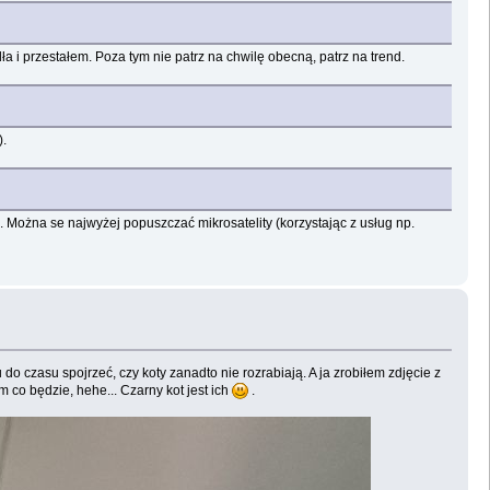
 i przestałem. Poza tym nie patrz na chwilę obecną, patrz na trend.
).
". Można se najwyżej popuszczać mikrosatelity (korzystając z usług np.
o czasu spojrzeć, czy koty zanadto nie rozrabiają. A ja zrobiłem zdjęcie z
 co będzie, hehe... Czarny kot jest ich
.