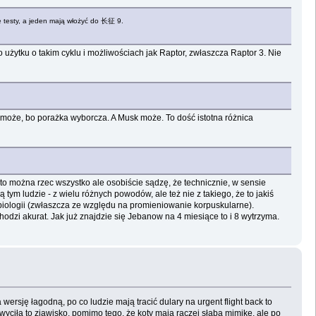
e testy, a jeden mają włożyć do 长征 9.
ego użytku o takim cyklu i możliwościach jak Raptor, zwłaszcza Raptor 3. Nie
ie może, bo porażka wyborcza. A Musk może. To dość istotna różnica
 to można rzec wszystko ale osobiście sądzę, że technicznie, w sensie
tym ludzie - z wielu różnych powodów, ale też nie z takiego, że to jakiś
 biologii (zwłaszcza ze względu na promieniowanie korpuskularne).
odzi akurat. Jak już znajdzie się Jebanow na 4 miesiące to i 8 wytrzyma.
ersję łagodną, po co ludzie mają tracić dulary na urgent flight back to
ciła to zjawisko, pomimo tego, że koty mają raczej słabą mimikę, ale po