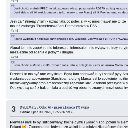
Cytuj
Jeśli chodzi o silniki FFSC, to jak zapewne wiesz, poza ruskim RD270 istnieją jeszc
Jeśli idzie o silniki wielokrotnego użytku, mamy tu we Francji silnik Prometheus, na d
Jeśli za "istniejący" silnik uznać taki, co poleciał w kosmos (nawet nie to, ż
ma też żadnego "Prometeusza" ani Prometeusza w ESA.
Cytuj
Tak to wygląda z naukowo-inżynierskiego pkt. widzenia. Jak wygląda z PRAKTYCZNEGO,
Akurat to mnie zupełnie nie interesuje, interesuje mnie wyłącznie inżyniery
niezależnie od zdania o jednym i drugim.
Cytuj
Jeśli chodzi o Marsa i 2035: zobacz sobie tabelę odległości Ziemii od
słońca
Marsa na n
Przecież to ma być one-way ticket. Będą tam hodować kury i sadzić pyry. A s
wysłania dopracowanego Starshipa na orbitę Marsa jest to spokojnie możliwe, 
nierozwiązywalny problem techniczny zapewnić kilku osobom przeżycie w sens
Opozycje są co 2 z hakiem lata a podróż wg obecnie znanych możliwości trwa
3
DyLEMaty
/
Odp: AI - przerażająca (?) wizja
«
dnia:
Lipca 30, 2026, 12:55:36 pm »
Pierwsza myśl to był sufit zerwany, trochę dymu i widać niebo, potem miałem
Poland
. Zapomniałem jedynie, że wokół kota miały dziko tańcować rozwy