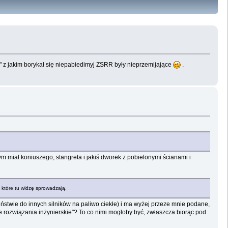
i" z jakim borykał się niepabiedimyj ZSRR były nieprzemijające
.
ym miał koniuszego, stangreta i jakiś dworek z pobielonymi ścianami i
 które tu widzę sprowadzają.
ństwie do innych silników na paliwo ciekłe) i ma wyżej przeze mnie podane,
we rozwiązania inżynierskie"? To co nimi mogłoby być, zwłaszcza biorąc pod