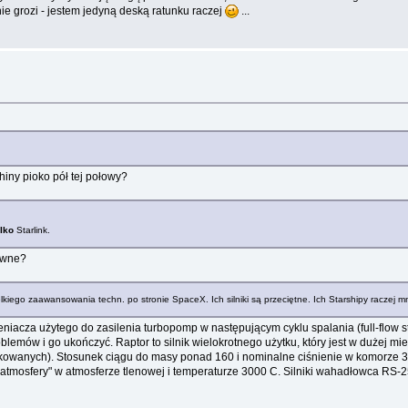
nie grozi - jestem jedyną deską ratunku raczej
...
hiny pioko pół tej połowy?
ylko
Starlink.
owne?
iego zaawansowania techn. po stronie SpaceX. Ich silniki są przeciętne. Ich Starshipy raczej mni
leniacza użytego do zasilenia turbopomp w następującym cyklu spalania (full-flow 
blemów i go ukończyć. Raptor to silnik wielokrotnego użytku, który jest w dużej m
wdrukowanych). Stosunek ciągu do masy ponad 160 i nominalne ciśnienie w komorze 
"atmosfery" w atmosferze tlenowej i temperaturze 3000 C. Silniki wahadłowca RS-25 