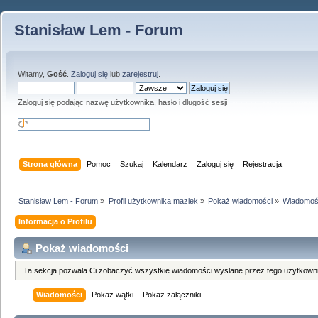
Stanisław Lem - Forum
Witamy,
Gość
.
Zaloguj się
lub
zarejestruj
.
Zaloguj się podając nazwę użytkownika, hasło i długość sesji
Strona główna
Pomoc
Szukaj
Kalendarz
Zaloguj się
Rejestracja
Stanisław Lem - Forum
»
Profil użytkownika maziek
»
Pokaż wiadomości
»
Wiadomoś
Informacja o Profilu
Pokaż wiadomości
Ta sekcja pozwala Ci zobaczyć wszystkie wiadomości wysłane przez tego użytkowni
Wiadomości
Pokaż wątki
Pokaż załączniki