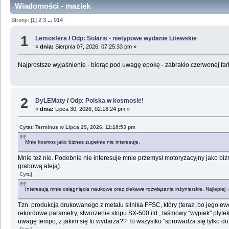
Wiadomości - maziek
Strony: [
1
]
2
3
...
914
1
Lemosfera
/
Odp: Solaris - nietypowe wydanie Litewskie
«
dnia:
Sierpnia 07, 2026, 07:25:33 pm »
Najprostsze wyjaśnienie - biorąc pod uwagę epokę - zabrakło czerwonej f
2
DyLEMaty
/
Odp: Polska w kosmosie!
«
dnia:
Lipca 30, 2026, 02:18:24 pm »
Cytat: Terminus w Lipca 29, 2026, 11:18:53 pm
Mnie kosmos jako biznes zupełnie nie interesuje.
Mnie też nie. Podobnie nie interesuje mnie przemysł motoryzacyjny jako bizn
grabową aleją).
Cytuj
Interesują mnie osiągnięcia naukowe oraz ciekawe rozwiązania inżynierskie. Najlepiej
Tzn. produkcja drukowanego z metalu silnika FFSC, który (teraz, bo jego e
rekordowe parametry, stworzenie stopu SX-500 itd., taśmowy "wypiek" płytek
uwagę tempo, z jakim się to wydarza?? To wszystko "sprowadza się tylko do