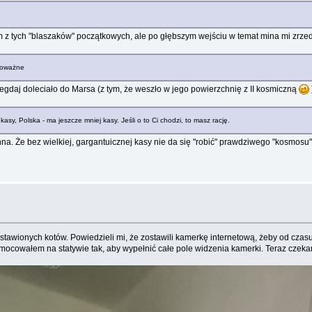
z tych "blaszaków" początkowych, ale po głębszym wejściu w temat mina mi zrzedła
epoważne
negdaj doleciało do Marsa (z tym, że weszło w jego powierzchnię z II kosmiczną
 kasy, Polska - ma jeszcze mniej kasy. Jeśli o to Ci chodzi, to masz rację.
inna. Że bez wielkiej, gargantuicznej kasy nie da się "robić" prawdziwego "kosmosu
awionych kotów. Powiedzieli mi, że zostawili kamerkę internetową, żeby od czasu d
amocowałem na statywie tak, aby wypełnić całe pole widzenia kamerki. Teraz czekam