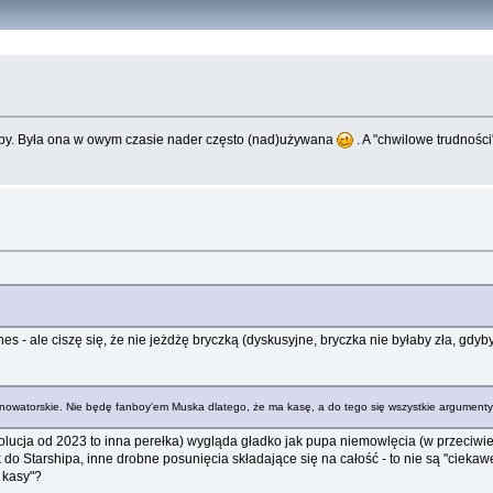
arby. Była ona w owym czasie nader często (nad)używana
. A "chwilowe trudnośc
es - ale ciszę się, że nie jeżdżę bryczką (dyskusyjne, bryczka nie byłaby zła, gdyb
, nowatorskie. Nie będę fanboy'em Muska dlatego, że ma kasę, a do tego się wszystkie argumenty
wolucja od 2023 to inna perełka) wygląda gładko jak pupa niemowlęcia (w przeciwie
 do Starshipa, inne drobne posunięcia składające się na całość - to nie są "cieka
 kasy"?