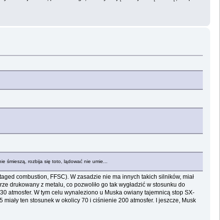
e śmieszą, rozbija się toto, lądować nie umie...
staged combustion, FFSC). W zasadzie nie ma innych takich silników, miał
ierze drukowany z metalu, co pozwoliło go tak wygładzić w stosunku do
330 atmosfer. W tym celu wynaleziono u Muska owiany tajemnicą stop SX-
miały ten stosunek w okolicy 70 i ciśnienie 200 atmosfer. I jeszcze, Musk