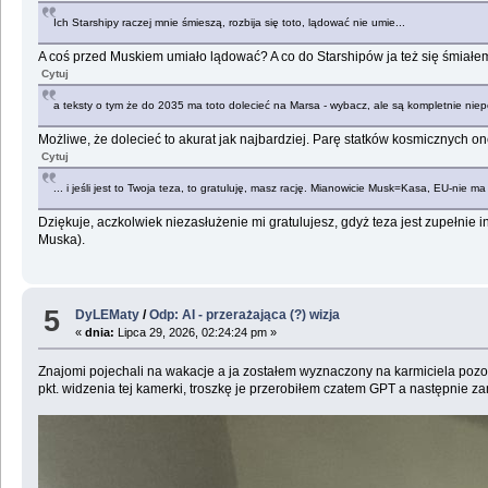
Ich Starshipy raczej mnie śmieszą, rozbija się toto, lądować nie umie...
A coś przed Muskiem umiało lądować? A co do Starshipów ja też się śmiałem 
Cytuj
a teksty o tym że do 2035 ma toto dolecieć na Marsa - wybacz, ale są kompletnie ni
Możliwe, że dolecieć to akurat jak najbardziej. Parę statków kosmicznych o
Cytuj
... i jeśli jest to Twoja teza, to gratuluję, masz rację. Mianowicie Musk=Kasa, EU-nie ma
Dziękuje, aczkolwiek niezasłużenie mi gratulujesz, gdyż teza jest zupełnie 
Muska).
5
DyLEMaty
/
Odp: AI - przerażająca (?) wizja
«
dnia:
Lipca 29, 2026, 02:24:24 pm »
Znajomi pojechali na wakacje a ja zostałem wyznaczony na karmiciela pozost
pkt. widzenia tej kamerki, troszkę je przerobiłem czatem GPT a następnie z