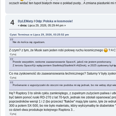
oczach widać ten tupot białych mew o pokład pusty... A zmiana piastunki mi 
4
DyLEMaty
/
Odp: Polska w kosmosie!
«
dnia:
Lipca 29, 2026, 05:29:44 pm »
Cytat: Terminus w Lipca 29, 2026, 03:25:52 pm
Nie do końca się zgadzam.
Z czym? z tym, że Musk sam jeden robi połowę ruchu kosmicznego
? A C
Cytuj
Przede wszystkim, rzekome zaawansowanie SpaceX, jakoś nie jestem przekonany.
Z tercetu SpaceX(z wyłączeniem Starlinka)/Starlink/X-AI(Grok), w 2025 zyskowny był
t
Co ma zyskowność do zaawansowania technicznego? Saturny V były zysk
Cytuj
Porównanie o wypożyczalni do stoczni nie podoba mi się jednak, bo nie widzę zbyt wielk
Hę? Raptory 3 to silnik cyklu zamkniętego, z zupełnym zużyciem paliwa i ut
być takim ponoć ruski RD-270 z lat 70-tych, jednak nie zdołali opanować pro
poprzedników wersji 1 i 2 (bo przecież "flaków" mają tyle samo, tyle że 
300 a potem SX-500, bo nie było materiału, który wytrzymałby te diabelskie 
co dzień-dwa produkuje kolejnego Raptora 3...
Cytuj