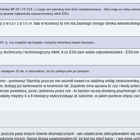
ze chińskie BF-20 i YF-215, z czego ten pierwszy jest dość zaawansowany. Oba mają za sobą udan
obrą sprawę najbardziej zaawansowany silnik ESA.
e p o w t a r z a l n i e lata w kosmos) to nie ma żadnego innego silnika wielokrotn
 tj. czy znajdzie się bogaty, naćpany ketaminą książe-faszysta...
jny, techniczny i technologiczny efekt. A co ESA sam sobie odpowiedziałeś - ESA n
astępne 15 lat, a zrozumiesz, że już praktycznie po ptokach.
erio - ponieważ Starship jeszcze nie wszedł nawet na stabilną orbitę okołoziemską
testują już tankowanie w kosmosie itd. Zupełnie inna sprawa to czy i kiedy polecą 
ie powietrza, picia i jedzenia przez rok - to będzie raczej domeną psychologii i
łaby między 4 a 8 miesięcy wykorzystując je zależnie, w jakim punkcie elipsy zach
 jeszcze parę innych równie dramatycznych - ale ostatecznie zdecydowałem się na w
drzone myszy. Swoją drogą powiedziałem AI, że kot ma mieć kaca - i wg mnie uchwy