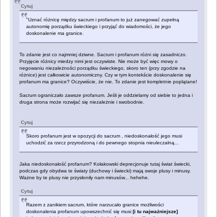
Cytuj
"Uznać różnicę między sacrum i profanum to już zanegować zupełną
autonomię porządku świeckiego i przyjąć do wiadomości, że jego
doskonalenie ma granice.
To zdanie jest co najmniej dziwne. Sacrum i profanum różni się zasadniczo.
Przyjęcie różnicy miedzy nimi jest oczywiste. Nie może być więc mowy o
negowaniu niezależności porządku świeckiego, skoro ten (przy zgodzie na
różnice) jest całkowicie autonomiczny. Czy w tym kontekście doskonalenie się
profanum ma granice? Oczywiście, że nie. To zdanie jest kompletnie poplątane!
Sacrum ograniczało zawsze profanum. Jeśli je oddzielamy od siebie to jedna i
druga strona może rozwijać się niezależnie i swobodnie.
Cytuj
Skoro profanum jest w opozycji do sacrum , niedoskonałość jego musi
uchodzić za rzecz przyrodzoną i do pewnego stopnia nieuleczalną...
Jaka niedoskonałość profanum? Kołakowski deprecjonuje tutaj świat świecki,
podczas gdy obydwa te światy (duchowy i świecki) mają swoje plusy i minusy.
Ważne by te plusy nie przysłoniły nam minusów... hehehe.
Cytuj
Razem z zanikiem sacrum, które narzucało granice możliwości
doskonalenia profanum upowszechnić się musi
[i tu najważniejsze]