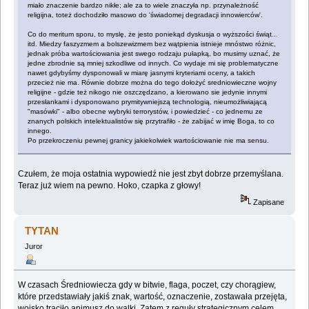
miało znaczenie bardzo nikłe; ale za to wiele znaczyła np. przynależność
religijna, toteż dochodziło masowo do 'świadomej degradacji innowierców'.
Co do meritum sporu, to myslę, że jesto poniekąd dyskusja o wyższości świąt...
itd. Miedzy faszyzmem a bolszewizmem bez wątpienia istnieje mnóstwo różnic,
jednak próba wartościowania jest swego rodzaju pułapką, bo musimy uznać, że
jedne zbrodnie są mniej szkodliwe od innych. Co wydaje mi się problematyczne
nawet gdybyśmy dysponowali w miarę jasnymi kryteriami oceny, a takich
przecież nie ma. Równie dobrze można do tego dołożyć sredniowieczne wojny
religijne - gdzie też nikogo nie oszczędzano, a kierowano sie jedynie innymi
przesłankami i dysponowano prymitywniejszą technologią, nieumożliwiającą
"masówki" - albo obecne wybryki terrorystów, i powiedzieć - co jednemu ze
znanych polskich intelektualistów się przytrafiło - że zabijać w imię Boga, to co
innego.
Po przekroczeniu pewnej granicy jakiekolwiek wartościowanie nie ma sensu.
Czułem, że moja ostatnia wypowiedź nie jest zbyt dobrze przemyślana.
Teraz już wiem na pewno. Hoko, czapka z głowy!
Zapisane
TYTAN
Juror
W czasach Średniowiecza gdy w bitwie, flaga, poczet, czy chorągiew,
które przedstawiały jakiś znak, wartość, oznaczenie, zostawała przejęta,
wojsko traciło animusz do walki. Zatem z reguły strategicznym celem