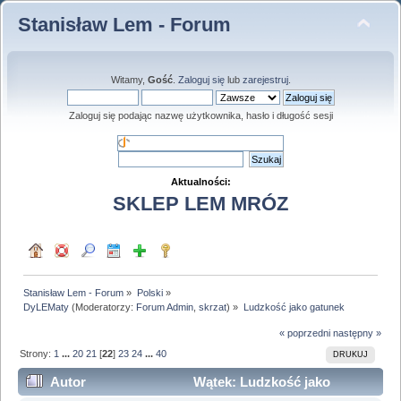
Stanisław Lem - Forum
Witamy,
Gość
.
Zaloguj się
lub
zarejestruj
.
Zaloguj się podając nazwę użytkownika, hasło i długość sesji
Aktualności:
SKLEP LEM MRÓZ
Stanisław Lem - Forum
»
Polski
»
DyLEMaty
(Moderatorzy:
Forum Admin
,
skrzat
) »
Ludzkość jako gatunek
« poprzedni
następny »
Strony:
1
...
20
21
[
22
]
23
24
...
40
DRUKUJ
Autor
Wątek: Ludzkość jako