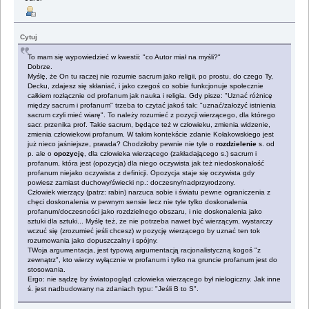
Cytuj
To mam się wypowiedzieć w kwestii: "co Autor miał na myśli?"
Dobrze.
Myślę, że On tu raczej nie rozumie sacrum jako religii, po prostu, do czego Ty,
Decku, zdajesz się skłaniać, i jako czegoś co sobie funkcjonuje społecznie
całkiem rozłącznie od profanum jak nauka i religia. Gdy pisze: "Uznać różnicę
między sacrum i profanum" trzeba to czytać jakoś tak: "uznać/założyć istnienia
sacrum czyli mieć wiarę". To należy rozumieć z pozycji wierzącego, dla którego
sacr. przenika prof. Takie sacrum, będące też w człowieku, zmienia widzenie,
zmienia człowiekowi profanum. W takim kontekście zdanie Kołakowskiego jest
już nieco jaśniejsze, prawda? Chodziłoby pewnie nie tyle o
rozdzielenie
s. od
p. ale o
opozycję
, dla człowieka wierzącego (zakładającego s.) sacrum i
profanum, która jest (opozycja) dla niego oczywista jak też niedoskonałość
profanum niejako oczywista z definicji. Opozycja staje się oczywista gdy
powiesz zamiast duchowy/świecki np.: doczesny/nadprzyrodzony.
Człowiek wierzący (patrz: rabin) narzuca sobie i światu pewne ograniczenia z
chęci doskonalenia w pewnym sensie lecz nie tyle tylko doskonalenia
profanum/doczesności jako rozdzielnego obszaru, i nie doskonalenia jako
sztuki dla sztuki... Myślę też, że nie potrzeba nawet być wierzącym, wystarczy
wczuć się (zrozumieć jeśli chcesz) w pozycję wierzącego by uznać ten tok
rozumowania jako dopuszczalny i spójny.
TWoja argumentacja, jest typową argumentacją racjonalistyczną kogoś "z
zewnątrz", kto wierzy wyłącznie w profanum i tylko na gruncie profanum jest do
stosowania.
Ergo: nie sądzę by światopogląd człowieka wierzącego był nielogiczny. Jak inne
ś. jest nadbudowany na zdaniach typu: "Jeśli B to S".