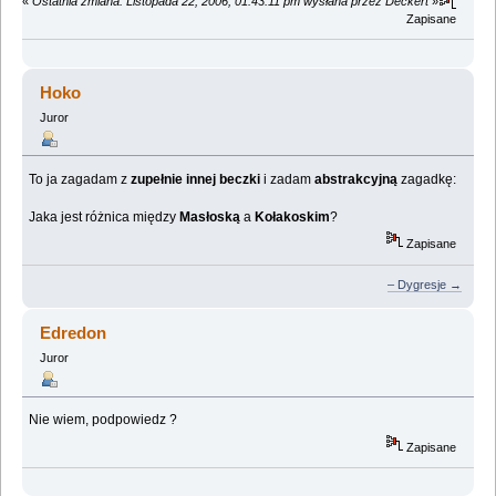
«
Ostatnia zmiana: Listopada 22, 2006, 01:43:11 pm wysłana przez Deckert
»
Zapisane
Hoko
Juror
To ja zagadam z
zupełnie innej beczki
i zadam
abstrakcyjną
zagadkę:
Jaka jest różnica między
Masłoską
a
Kołakoskim
?
Zapisane
– Dygresje →
Edredon
Juror
Nie wiem, podpowiedz ?
Zapisane