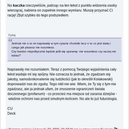
No
kaczka
rzeczywiście, patrząc na ten tekst z punktu widzenia osoby
wierzącej, nabiera on zupełnie innego wymiaru. Muszę przyznać Ci
rację! Zbyt szybko do tego podszedłem.
Cytuj
Jednak nie o to mi naprawdę w tym cytacie chodziło lecz o to co jest dalej i
czego jak piszesz nie rozumiesz.
Czy bardzo niepolitycznie będzie jeśli się upewnię: nie rozumiesz czy raczej nie
lubisz?
Naprawdę nie rozumiałem. Teraz z pomocą Twojego wyjaśnienia cały
tekst wydaje mi się spójny. Nie oznacza to jednak, że zgadzam się
jakoby, samodoskonalenie się ludzkości (jak to określił Kołakowski)
doprowadzi nas do zguby. Tego nikt nie wie. Wiem, że Ty się z tym nie
zgadzasz, ale ja jednak ufam, że znoszenie ograniczeń świata
doczesnego (profanum) - co przecież ma miejsce od zarania dziejów -
właśnie ochroni nas przed smutnym końcem. No ale to już futurologia.
CU
Deck