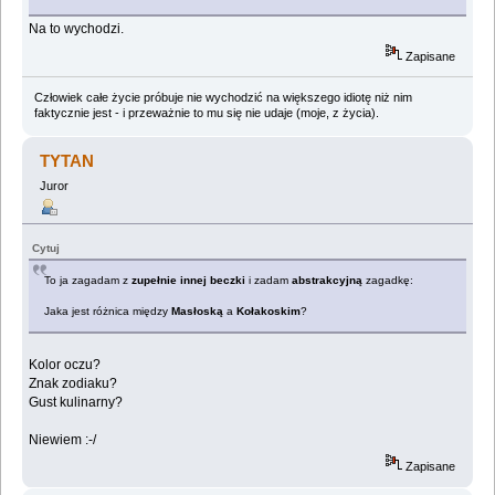
Na to wychodzi.
Zapisane
Człowiek całe życie próbuje nie wychodzić na większego idiotę niż nim
faktycznie jest - i przeważnie to mu się nie udaje (moje, z życia).
TYTAN
Juror
Cytuj
To ja zagadam z
zupełnie innej beczki
i zadam
abstrakcyjną
zagadkę:
Jaka jest różnica między
Masłoską
a
Kołakoskim
?
Kolor oczu?
Znak zodiaku?
Gust kulinarny?
Niewiem :-/
Zapisane