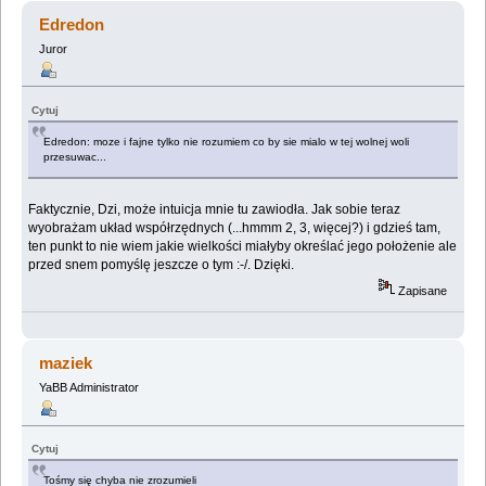
Edredon
Juror
Cytuj
Edredon: moze i fajne tylko nie rozumiem co by sie mialo w tej wolnej woli
przesuwac...
Faktycznie, Dzi, może intuicja mnie tu zawiodła. Jak sobie teraz
wyobrażam układ współrzędnych (...hmmm 2, 3, więcej?) i gdzieś tam,
ten punkt to nie wiem jakie wielkości miałyby określać jego położenie ale
przed snem pomyślę jeszcze o tym :-/. Dzięki.
Zapisane
maziek
YaBB Administrator
Cytuj
Tośmy się chyba nie zrozumieli