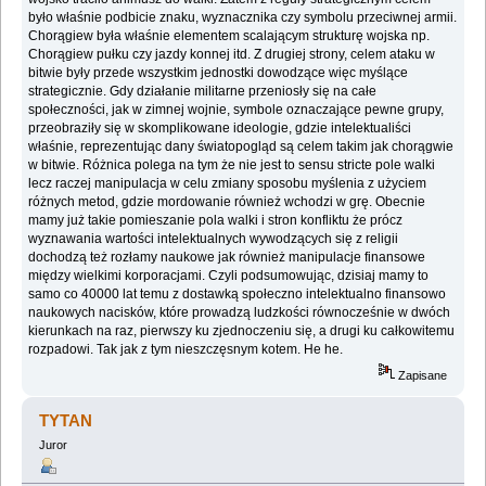
było właśnie podbicie znaku, wyznacznika czy symbolu przeciwnej armii.
Chorągiew była właśnie elementem scalającym strukturę wojska np.
Chorągiew pułku czy jazdy konnej itd. Z drugiej strony, celem ataku w
bitwie były przede wszystkim jednostki dowodzące więc myślące
strategicznie. Gdy działanie militarne przeniosły się na całe
społeczności, jak w zimnej wojnie, symbole oznaczające pewne grupy,
przeobraziły się w skomplikowane ideologie, gdzie intelektualiści
właśnie, reprezentując dany światopogląd są celem takim jak chorągwie
w bitwie. Różnica polega na tym że nie jest to sensu stricte pole walki
lecz raczej manipulacja w celu zmiany sposobu myślenia z użyciem
różnych metod, gdzie mordowanie również wchodzi w grę. Obecnie
mamy już takie pomieszanie pola walki i stron konfliktu że prócz
wyznawania wartości intelektualnych wywodzących się z religii
dochodzą też rozłamy naukowe jak również manipulacje finansowe
między wielkimi korporacjami. Czyli podsumowując, dzisiaj mamy to
samo co 40000 lat temu z dostawką społeczno intelektualno finansowo
naukowych nacisków, które prowadzą ludzkości równocześnie w dwóch
kierunkach na raz, pierwszy ku zjednoczeniu się, a drugi ku całkowitemu
rozpadowi. Tak jak z tym nieszczęsnym kotem. He he.
Zapisane
TYTAN
Juror