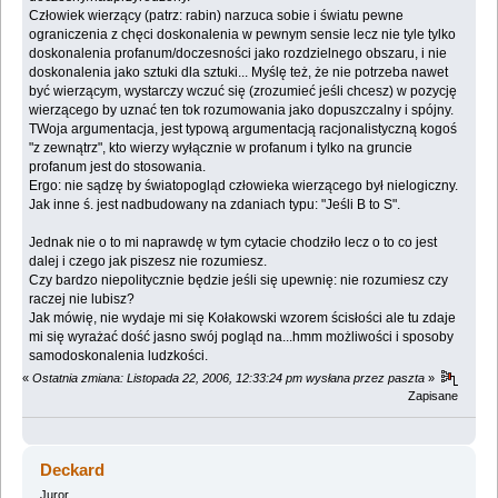
Człowiek wierzący (patrz: rabin) narzuca sobie i światu pewne
ograniczenia z chęci doskonalenia w pewnym sensie lecz nie tyle tylko
doskonalenia profanum/doczesności jako rozdzielnego obszaru, i nie
doskonalenia jako sztuki dla sztuki... Myślę też, że nie potrzeba nawet
być wierzącym, wystarczy wczuć się (zrozumieć jeśli chcesz) w pozycję
wierzącego by uznać ten tok rozumowania jako dopuszczalny i spójny.
TWoja argumentacja, jest typową argumentacją racjonalistyczną kogoś
"z zewnątrz", kto wierzy wyłącznie w profanum i tylko na gruncie
profanum jest do stosowania.
Ergo: nie sądzę by światopogląd człowieka wierzącego był nielogiczny.
Jak inne ś. jest nadbudowany na zdaniach typu: "Jeśli B to S".
Jednak nie o to mi naprawdę w tym cytacie chodziło lecz o to co jest
dalej i czego jak piszesz nie rozumiesz.
Czy bardzo niepolitycznie będzie jeśli się upewnię: nie rozumiesz czy
raczej nie lubisz?
Jak mówię, nie wydaje mi się Kołakowski wzorem ścisłości ale tu zdaje
mi się wyrażać dość jasno swój pogląd na...hmm możliwości i sposoby
samodoskonalenia ludzkości.
«
Ostatnia zmiana: Listopada 22, 2006, 12:33:24 pm wysłana przez paszta
»
Zapisane
Deckard
Juror