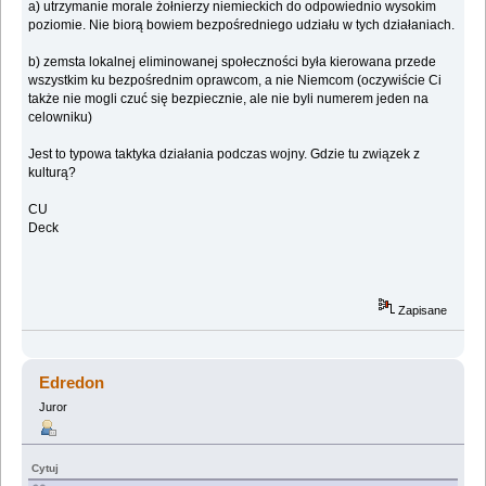
a) utrzymanie morale żołnierzy niemieckich do odpowiednio wysokim
poziomie. Nie biorą bowiem bezpośredniego udziału w tych działaniach.
b) zemsta lokalnej eliminowanej społeczności była kierowana przede
wszystkim ku bezpośrednim oprawcom, a nie Niemcom (oczywiście Ci
także nie mogli czuć się bezpiecznie, ale nie byli numerem jeden na
celowniku)
Jest to typowa taktyka działania podczas wojny. Gdzie tu związek z
kulturą?
CU
Deck
Zapisane
Edredon
Juror
Cytuj