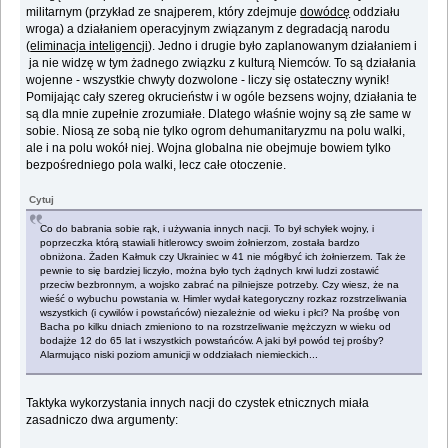
militarnym (przykład ze snajperem, który zdejmuje
dowódcę
oddziału
wroga) a działaniem operacyjnym związanym z degradacją narodu
(
eliminacja inteligencji
). Jedno i drugie było zaplanowanym działaniem i
ja nie widzę w tym żadnego związku z kulturą Niemców. To są działania
wojenne - wszystkie chwyty dozwolone - liczy się ostateczny wynik!
Pomijając cały szereg okrucieństw i w ogóle bezsens wojny, działania te
są dla mnie zupełnie zrozumiałe. Dlatego właśnie wojny są złe same w
sobie. Niosą ze sobą nie tylko ogrom dehumanitaryzmu na polu walki,
ale i na polu wokół niej. Wojna globalna nie obejmuje bowiem tylko
bezpośredniego pola walki, lecz całe otoczenie.
Cytuj
Co do babrania sobie rąk, i używania innych nacji. To był schyłek wojny, i
poprzeczka którą stawiali hitlerowcy swoim żołnierzom, została bardzo
obniżona. Żaden Kałmuk czy Ukrainiec w 41 nie mógłbyć ich żołnierzem. Tak że
pewnie to się bardziej liczyło, można było tych żądnych krwi ludzi zostawić
przeciw bezbronnym, a wojsko zabrać na pilniejsze potrzeby. Czy wiesz, że na
wieść o wybuchu powstania w. Himler wydał kategoryczny rozkaz rozstrzeliwania
wszystkich (i cywilów i powstańców) niezależnie od wieku i płci? Na prośbę von
Bacha po kilku dniach zmieniono to na rozstrzeliwanie mężczyzn w wieku od
bodajże 12 do 65 lat i wszystkich powstańców. A jaki był powód tej prośby?
Alarmująco niski poziom amunicji w oddziałach niemieckich...
Taktyka wykorzystania innych nacji do czystek etnicznych miała
zasadniczo dwa argumenty: