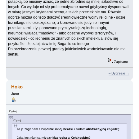
pułapką, bo musimy uznać, że jedne zbrodnie są mniej szkodliwe od
innych. Co wydaje mi się problematyczne nawet gdybyśmy dysponowali
w miarę jasnymi kryteriami oceny, a takich przecież nie ma. Równie
dobrze można do tego dołożyć sredniowieczne wojny religijne - gdzie
też nikogo nie oszczędzano, a kierowano sie jedynie innymi
przesłankami i dysponowano prymitywniejszą technologią,
nieumożliwiającą "masówki" - albo obecne wybryki terrorystów, i
powiedzieć - co jednemu ze znanych polskich intelektualistów się
przytrafiło - że zabijać w imię Boga, to co innego.
Po przekroczeniu pewnej granicy jakiekolwiek wartościowanie nie ma
sensu.
Zapisane
– Dygresje →
Hoko
Juror
Cytuj
Cytuj
To ja zagadam z
zupełnie innej beczki
i zadam
abstrakcyjną
zagadkę:
Jaka jest różnica między
Masłoską
a
Kołakoskim
?