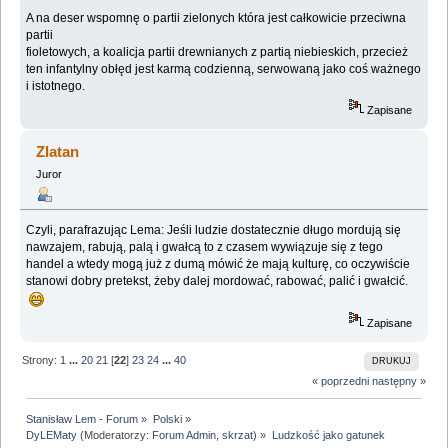
A na deser wspomnę o partii zielonych która jest całkowicie przeciwna
partii
fioletowych, a koalicja partii drewnianych z partią niebieskich, przecież
ten infantylny obłęd jest karmą codzienną, serwowaną jako coś ważnego
i istotnego.
Zapisane
Zlatan
Juror
Czyli, parafrazując Lema: Jeśli ludzie dostatecznie długo mordują się
nawzajem, rabują, palą i gwałcą to z czasem wywiązuje się z tego
handel a wtedy mogą już z dumą mówić że mają kulturę, co oczywiście
stanowi dobry pretekst, żeby dalej mordować, rabować, palić i gwałcić.
Zapisane
Strony:
1
...
20
21
[
22
]
23
24
...
40
DRUKUJ
« poprzedni
następny »
Stanisław Lem - Forum
»
Polski
»
DyLEMaty
(Moderatorzy:
Forum Admin
,
skrzat
) »
Ludzkość jako gatunek