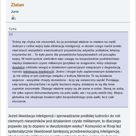
Zlatan
Juror
Cytuj
Tośmy się chyba nie zrozumieli, bo ja poniekąd właśnie to miałem na myśli.
Jednym z celów wojny była eliminacja inteligencji, w skutek czego naród polski
miał stracić wszystkich ewentualnych przywódców, artystów, polityków, lekarzy,
inżynierów itd... To było jasne dla przywódców faszystowskich od początku
wojny. W moim poście zwróciłem więc uwagę na bezpośrednie podobieństwo
między działaniem czysto militarnym (przykład ze snajperem, który zdejmuje
dowódcę
oddziału wroga) a działaniem operacyjnym związanym z degradacją
narodu (
eliminacja inteligencji
). Jedno i drugie było zaplanowanym działaniem i
ja nie widzę w tym żadnego związku z kulturą Niemców. To są działania
wojenne - wszystkie chwyty dozwolone - liczy się ostateczny wynik! Pomijając
cały szereg okrucieństw i w ogóle bezsens wojny, działania te są dla mnie
zupełnie zrozumiałe. Dlatego właśnie wojny są złe same w sobie. Niosą ze sobą
nie tylko ogrom dehumanitaryzmu na polu walki, ale i na polu wokół niej. Wojna
globalna nie obejmuje bowiem tylko bezpośredniego pola walki, lecz całe
otoczenie.
Jeżeli likwidacja inteligencji i sprowadzanie podbitej ludności do roli
ciemnych niewolników jest działaniem czysto militarnym, to dlaczego
pojawiło się to dopiero w dwudziestym wieku? Komuniści w Rosji też
systematycznie likwidowali tamtejszą przedrewolucyjną inteligencję,