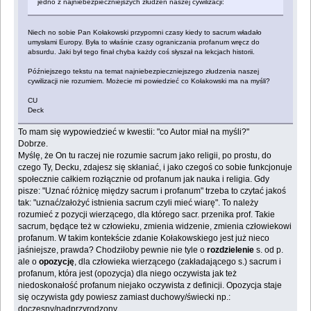
jedno z najniebezpieczniejszych złudzeń naszej cywilizacji:
Niech no sobie Pan Kołakowski przypomni czasy kiedy to sacrum władało
umysłami Europy. Była to właśnie czasy ograniczania profanum wręcz do
absurdu. Jaki był tego finał chyba każdy coś słyszał na lekcjach historii.
Późniejszego tekstu na temat najniebezpieczniejszego złudzenia naszej
cywilizacji nie rozumiem. Możecie mi powiedzieć co Kołakowski ma na myśli?
CU
Deck
To mam się wypowiedzieć w kwestii: "co Autor miał na myśli?"
Dobrze.
Myślę, że On tu raczej nie rozumie sacrum jako religii, po prostu, do
czego Ty, Decku, zdajesz się skłaniać, i jako czegoś co sobie funkcjonuje
społecznie całkiem rozłącznie od profanum jak nauka i religia. Gdy
pisze: "Uznać różnicę między sacrum i profanum" trzeba to czytać jakoś
tak: "uznać/założyć istnienia sacrum czyli mieć wiarę". To należy
rozumieć z pozycji wierzącego, dla którego sacr. przenika prof. Takie
sacrum, będące też w człowieku, zmienia widzenie, zmienia człowiekowi
profanum. W takim kontekście zdanie Kołakowskiego jest już nieco
jaśniejsze, prawda? Chodziłoby pewnie nie tyle o
rozdzielenie
s. od p.
ale o
opozycję
, dla człowieka wierzącego (zakładającego s.) sacrum i
profanum, która jest (opozycja) dla niego oczywista jak też
niedoskonałość profanum niejako oczywista z definicji. Opozycja staje
się oczywista gdy powiesz zamiast duchowy/świecki np.:
doczesny/nadprzyrodzony.