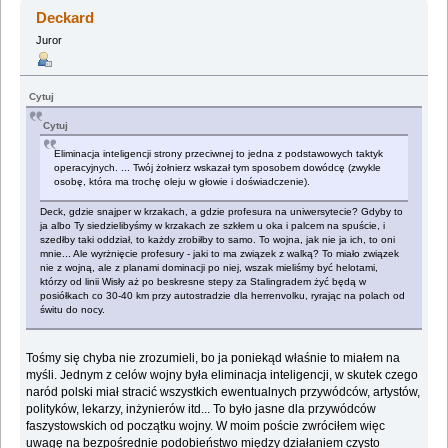
gatunek (Przeczytany 617951 razy)
Deckard
Juror
Cytuj
Cytuj
Eliminacja inteligencji strony przeciwnej to jedna z podstawowych taktyk
operacyjnych. ... Twój żołnierz wskazał tym sposobem dowódcę (zwykle
osobę, która ma trochę oleju w głowie i doświadczenie).
Deck, gdzie snajper w krzakach, a gdzie profesura na uniwersytecie? Gdyby to
ja albo Ty siedzielibyśmy w krzakach ze szkłem u oka i palcem na spuście, i
szedłby taki oddział, to każdy zrobiłby to samo. To wojna, jak nie ja ich, to oni
mnie... Ale wyrżnięcie profesury - jaki to ma związek z walką? To miało związek
nie z wojną, ale z planami dominacji po niej, wszak mieliśmy być helotami,
którzy od linii Wisły aż po beskresne stepy za Stalingradem żyć będą w
posiółkach co 30-40 km przy autostradzie dla herrenvolku, ryrając na polach od
świtu do nocy.
Tośmy się chyba nie zrozumieli, bo ja poniekąd właśnie to miałem na
myśli. Jednym z celów wojny była eliminacja inteligencji, w skutek czego
naród polski miał stracić wszystkich ewentualnych przywódców, artystów,
polityków, lekarzy, inżynierów itd... To było jasne dla przywódców
faszystowskich od początku wojny. W moim poście zwróciłem więc
uwagę na bezpośrednie podobieństwo między działaniem czysto