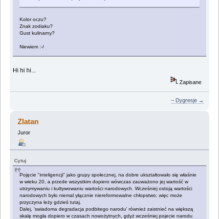
Kolor oczu?
Znak zodiaku?
Gust kulinarny?
Niewiem :-/
Hi hi hi...
Zapisane
– Dygresje →
Zlatan
Juror
Cytuj
Pojęcie "inteligencji" jako grupy społecznej, na dobre ukształtowało się właśnie
w wieku 20, a przede wszystkim dopiero wówczas zauważono jej wartość w
utrzymywaniu i kultywowaniu wartości narodowych. Wcześniej ostoją wartości
narodowych było niemal yłącznie niereformowalne chłopstwo; więc może
przyczyna leży gdzieś tutaj.
Dalej, 'swiadoma degradacja podbitego narodu' również zaistnieć na większą
skalę mogła dopiero w czasach nowożytnych, gdyż wcześniej pojecie narodu