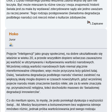
choć z czysto militarnego punktu widzenia żadna wojna się tam nie
toczyła. Być może mieszam tu różne rzeczy i moja znajomość historii
świata jest za mała by wydawać zdecydowane sądy ale jedno uważam
za raczej pewne: Tego rodzaju postępowanie (świadoma degradacja
podbitego narodu) coś niecoś mówi o kulturze zdobywców.
Zapisane
Hoko
Juror
Pojęcie "inteligencji" jako grupy społecznej, na dobre ukształtowało się
właśnie w wieku 20, a przede wszystkim dopiero wówczas zauważono
jej wartość w utrzymywaniu i kultywowaniu wartości narodowych.
Wcześniej ostoją wartości narodowych było niemal yłącznie
niereformowalne chłopstwo; więc może przyczyna leży gdzieś tutaj.
Dalej, 'swiadoma degradacja podbitego narodu' również zaistnieć na
większą skalę mogła dopiero w czasach nowożytnych, gdyż wcześniej
pojecie narodu miało znaczenie bardzo nikłe; ale za to wiele znaczyła
np. przynależność religijna, toteż dochodziło masowo do 'świadomej
degradacji innowierców'.
Co do meritum sporu, to myslę, że jesto poniekąd dyskusja o wyższości
świąt... itd. Miedzy faszyzmem a bolszewizmem bez wątpienia istnieje
mnóstwo różnic, jednak próba wartościowania jest swego rodzaju