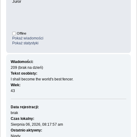
Juror
Offline
Pokaż wiadomości
Pokaż statystyki
Wiadomości:
209 (brak na dzień)
Tekst osobisty:
I shall become the world's best fencer.
Wiek:
43
Data rejestracji:
brak
Czas lokalny:
Sierpnia 06, 2026, 08:17:57 am
Ostatnio aktywny:
Nigdy