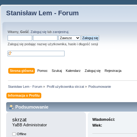
Stanisław Lem - Forum
Witamy,
Gość
.
Zaloguj się
lub
zarejestruj
.
Zaloguj się podając nazwę użytkownika, hasło i długość sesji
Strona główna
Pomoc
Szukaj
Kalendarz
Zaloguj się
Rejestracja
Stanisław Lem - Forum
»
Profil użytkownika skrzat
»
Podsumowanie
Informacja o Profilu
Podsumowanie
skrzat 
Wiadomości:
YaBB Administrator
Wiek:
Offline