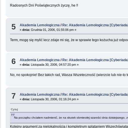
Radosnych Dni Poświątecznych życzę, he !!
5
Akademia Lemologiczna
/
Re: Akademia Lemologiczna [Cyberiada
«
dnia:
Grudnia 01, 2006, 01:55:06 pm »
Term, mogę się mylić lecz zdaje mi się, że w sprawie tego kożucha już odpo
6
Akademia Lemologiczna
/
Re: Akademia Lemologiczna [Cyberiada
«
dnia:
Listopada 30, 2006, 04:57:20 pm »
No, no spokojnie! Bez takich rad, Wasza Wszeteczność (wierzcie lub nie-to 
7
Akademia Lemologiczna
/
Re: Akademia Lemologiczna [Cyberiada
«
dnia:
Listopada 30, 2006, 01:16:24 pm »
Cytuj
Na początku chciałem nadmienić, że na skutek obmierzłej szarości dnia dzisiejszego, 
Kolejny argument za nielokalnością i kompletnym splątaniem Wszechświata - 