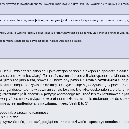
dy obydwa te światy (duchowy i świecki) mają swoje plusy i minusy. Ważne by te plusy nie przys
num upowszechnić się musi
[i tu najważniejsze]
jedno z najniebezpieczniejszych złudzeń naszej cyw
. Była to właśnie czasy ograniczania profanum wręcz do absurdu. Jaki był tego finał chyba każdy
ie rozumiem. Możecie mi powiedzieć co Kołakowski ma na myśli?
Ty, Decku, zdajesz się skłaniać, i jako czegoś co sobie funkcjonuje społecznie całki
ia sacrum czyli mieć wiarę". To należy rozumieć z pozycji wierzącego, dla którego 
t już nieco jaśniejsze, prawda? Chodziłoby pewnie nie tyle o
rozdzielenie
s. od p
 profanum niejako oczywista z definicji. Opozycja staje się oczywista gdy powiesz
 z chęci doskonalenia w pewnym sensie lecz nie tyle tylko doskonalenia profanum/d
się (zrozumieć jeśli chcesz) w pozycję wierzącego by uznać ten tok rozumowania jak
nątrz", kto wierzy wyłącznie w profanum i tylko na gruncie profanum jest do stos
nne ś. jest nadbudowany na zdaniach typu: "Jeśli B to S".
czego jak piszesz nie rozumiesz.
 nie lubisz?
się wyrażać dość jasno swój pogląd na...hmm możliwości i sposoby samodoskonalen