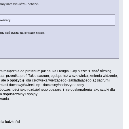
łoniły nam minusów... hehehe.
ilizacji:
 coś słyszał na lekcjach historii.
em rozłącznie od profanum jak nauka i religia. Gdy pisze: "Uznać różnicę
sacr. przenika prof. Takie sacrum, będące też w człowieku, zmienia widzenie,
. ale o
opozycję
, dla człowieka wierzącego (zakładającego s.) sacrum i
 zamiast duchowy/świecki np.: doczesny/nadprzyrodzony.
oczesności jako rozdzielnego obszaru, i nie doskonalenia jako sztuki dla
o dopuszczalny i spójny.
owania.
ia ludzkości.