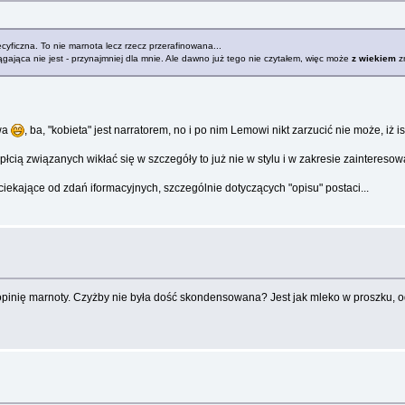
cyficzna. To nie marnota lecz rzecz przerafinowana...
iągająca nie jest - przynajmniej dla mnie. Ale dawno już tego nie czytałem, więc może
z wiekiem
z
owa
, ba, "kobieta" jest narratorem, no i po nim Lemowi nikt zarzucić nie może, iż 
 płcią związanych wikłać się w szczegóły to już nie w stylu i w zakresie zainteres
ciekające od zdań iformacyjnych, szczególnie dotyczących "opisu" postaci...
opinię marnoty. Czyżby nie była dość skondensowana? Jest jak mleko w proszku, od