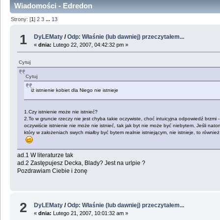
Wiadomości - Edredon
Strony: [
1
]
2
3
...
13
1
DyLEMaty
/
Odp: Właśnie (lub dawniej) przeczytałem...
«
dnia:
Lutego 22, 2007, 04:42:32 pm »
Cytuj
Cytuj
iż istnienie kobiet dla Niego nie istnieje
1.Czy istnienie może nie istnieć?
2.To w gruncie rzeczy nie jest chyba takie oczywiste, choć intuicyjna odpowiedź brzmi
oczywiście istnienie nie może nie istnieć, tak jak byt nie może być niebytem. Jeśli nat
który w założeniach swych miałby być bytem realnie istniejącym, nie istnieje, to również i
ad.1 W literaturze tak
ad.2 Zastępujesz Decka, Blady? Jest na urlpie ?
Pozdrawiam Ciebie i żonę
2
DyLEMaty
/
Odp: Właśnie (lub dawniej) przeczytałem...
«
dnia:
Lutego 21, 2007, 10:01:32 am »