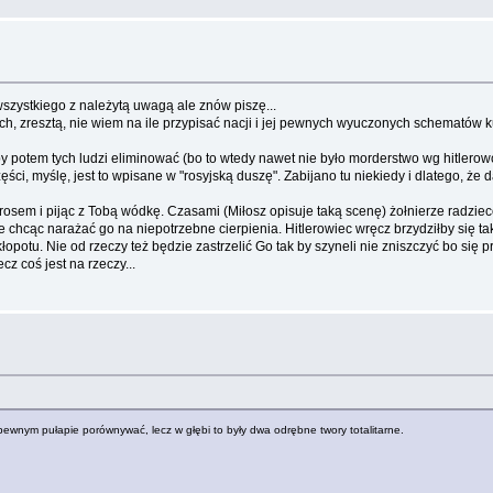
szystkiego z należytą uwagą ale znów piszę...
e inych, zresztą, nie wiem na ile przypisać nacji i jej pewnych wyuczonych schema
by potem tych ludzi eliminować (bo to wtedy nawet nie było morderstwo wg hitlero
ęści, myślę, jest to wpisane w "rosyjską duszę". Zabijano tu niekiedy i dlatego, że da
osem i pijąc z Tobą wódkę. Czasami (Miłosz opisuje taką scenę) żołnierze radzieccy
 chcąc narażać go na niepotrzebne cierpienia. Hitlerowiec wręcz brzydziłby się t
łopotu. Nie od rzeczy też będzie zastrzelić Go tak by szyneli nie zniszczyć bo się przy
cz coś jest na rzeczy...
pewnym pułapie porównywać, lecz w głębi to były dwa odrębne twory totalitarne.