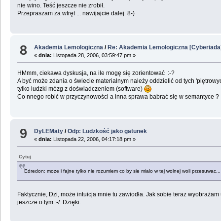
nie wino. Teść jeszcze nie zrobił.
Przepraszam za wtręt ... nawijajcie dalej 8-)
8
Akademia Lemologiczna
/
Re: Akademia Lemologiczna [Cyberiada
«
dnia:
Listopada 28, 2006, 03:59:47 pm »
HMmm, ciekawa dyskusja, na ile mogę się zorientować :-?
A być może zdania o świecie materialnym należy oddzielić od tych 'piętrow
tylko ludzki mózg z doświadczeniem (software)
Co nnego robić w przyczynowości a inna sprawa babrać się w semantyce ?
9
DyLEMaty
/
Odp: Ludzkość jako gatunek
«
dnia:
Listopada 22, 2006, 04:17:18 pm »
Cytuj
Edredon: moze i fajne tylko nie rozumiem co by sie mialo w tej wolnej woli przesuwac...
Faktycznie, Dzi, może intuicja mnie tu zawiodła. Jak sobie teraz wyobrażam
jeszcze o tym :-/. Dzięki.