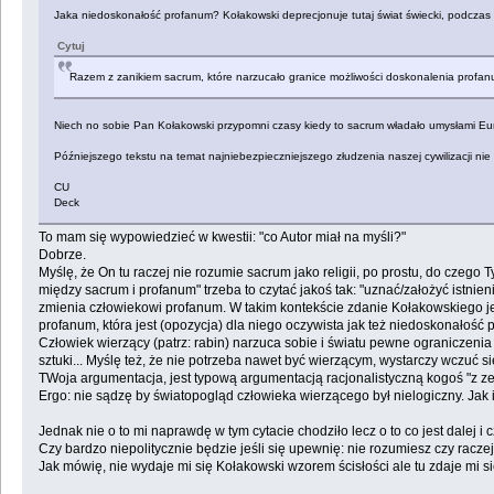
Jaka niedoskonałość profanum? Kołakowski deprecjonuje tutaj świat świecki, podczas g
Cytuj
Razem z zanikiem sacrum, które narzucało granice możliwości doskonalenia profa
Niech no sobie Pan Kołakowski przypomni czasy kiedy to sacrum władało umysłami Europy
Późniejszego tekstu na temat najniebezpieczniejszego złudzenia naszej cywilizacji n
CU
Deck
To mam się wypowiedzieć w kwestii: "co Autor miał na myśli?"
Dobrze.
Myślę, że On tu raczej nie rozumie sacrum jako religii, po prostu, do czego 
między sacrum i profanum" trzeba to czytać jakoś tak: "uznać/założyć istnien
zmienia człowiekowi profanum. W takim kontekście zdanie Kołakowskiego jes
profanum, która jest (opozycja) dla niego oczywista jak też niedoskonałość
Człowiek wierzący (patrz: rabin) narzuca sobie i światu pewne ograniczenia
sztuki... Myślę też, że nie potrzeba nawet być wierzącym, wystarczy wczuć 
TWoja argumentacja, jest typową argumentacją racjonalistyczną kogoś "z zew
Ergo: nie sądzę by światopogląd człowieka wierzącego był nielogiczny. Jak i
Jednak nie o to mi naprawdę w tym cytacie chodziło lecz o to co jest dalej i 
Czy bardzo niepolitycznie będzie jeśli się upewnię: nie rozumiesz czy raczej
Jak mówię, nie wydaje mi się Kołakowski wzorem ścisłości ale tu zdaje mi 