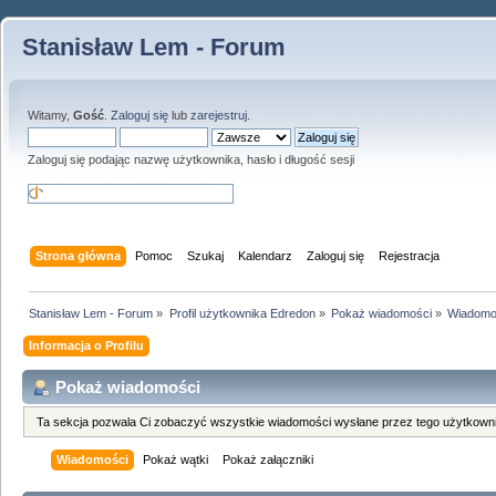
Stanisław Lem - Forum
Witamy,
Gość
.
Zaloguj się
lub
zarejestruj
.
Zaloguj się podając nazwę użytkownika, hasło i długość sesji
Strona główna
Pomoc
Szukaj
Kalendarz
Zaloguj się
Rejestracja
Stanisław Lem - Forum
»
Profil użytkownika Edredon
»
Pokaż wiadomości
»
Wiadomo
Informacja o Profilu
Pokaż wiadomości
Ta sekcja pozwala Ci zobaczyć wszystkie wiadomości wysłane przez tego użytkowni
Wiadomości
Pokaż wątki
Pokaż załączniki