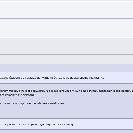
ądku świeckiego i przyjąć do wiadomości, że jego doskonalenie ma granice.
różnicy miedzy nimi jest oczywiste. Nie może być więc mowy o negowaniu niezależności porządku ś
jest kompletnie poplątane!
rona może rozwijać się niezależnie i swobodnie.
rzecz przyrodzoną i do pewnego stopnia nieuleczalną...