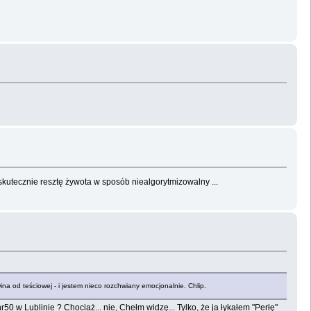
skutecznie resztę żywota w sposób niealgorytmizowalny ...
a od teściowej - i jestem nieco rozchwiany emocjonalnie. Chlip.
 w Lublinie ? Chociaż... nie, Chełm widzę... Tylko, że ja łykałem "Perłę"