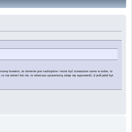
i uznamy bowiem, że istnienie jest nadrzędne i może być rozważane samo w sobie, to
 co ma istnieć lub nie, to wówczas uprawnioną zdaje się wypowiedź, iż jeśli jakiś byt