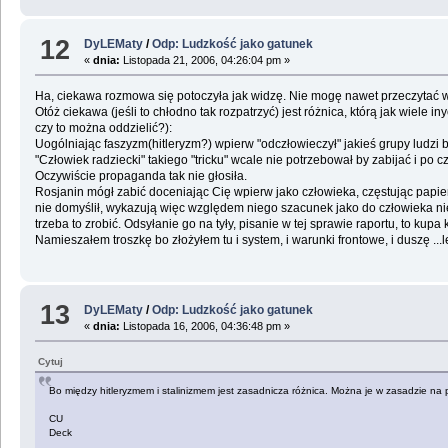
12
DyLEMaty
/
Odp: Ludzkość jako gatunek
«
dnia:
Listopada 21, 2006, 04:26:04 pm »
Ha, ciekawa rozmowa się potoczyła jak widzę. Nie mogę nawet przeczytać w
Otóż ciekawa (jeśli to chłodno tak rozpatrzyć) jest różnica, którą jak wiel
czy to można oddzielić?):
Uogólniając faszyzm(hitleryzm?) wpierw "odczłowieczył" jakieś grupy ludzi 
"Człowiek radziecki" takiego "tricku" wcale nie potrzebował by zabijać i po cz
Oczywiście propaganda tak nie głosiła.
Rosjanin mógł zabić doceniając Cię wpierw jako człowieka, częstując papier
nie domyślił, wykazują więc względem niego szacunek jako do człowieka nie
trzeba to zrobić. Odsyłanie go na tyły, pisanie w tej sprawie raportu, to kupa k
Namieszałem troszkę bo złożyłem tu i system, i warunki frontowe, i duszę ...le
13
DyLEMaty
/
Odp: Ludzkość jako gatunek
«
dnia:
Listopada 16, 2006, 04:36:48 pm »
Cytuj
Bo między hitleryzmem i stalinizmem jest zasadnicza różnica. Można je w zasadzie na 
CU
Deck