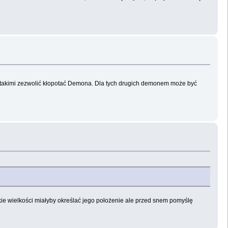
lko takimi zezwolić kłopotać Demona. Dla tych drugich demonem może być
akie wielkości miałyby określać jego położenie ale przed snem pomyślę