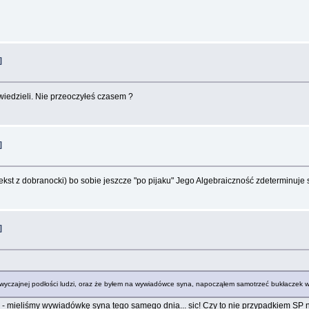
]
wiedzieli. Nie przeoczyłeś czasem ?
]
tekst z dobranocki) bo sobie jeszcze "po pijaku" Jego Algebraiczność zdeterminuje 
]
zwyczajnej podłości ludzi, oraz że byłem na wywiadówce syna, napocząłem samotrzeć bukłaczek win
mieliśmy wywiadówkę syna tego samego dnia... sic! Czy to nie przypadkiem SP nr50