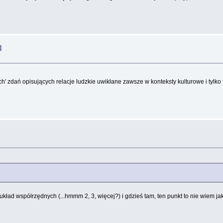
]
ych' zdań opisujących relacje ludzkie uwikłane zawsze w konteksty kulturowe i ty
 układ współrzędnych (...hmmm 2, 3, więcej?) i gdzieś tam, ten punkt to nie wiem j