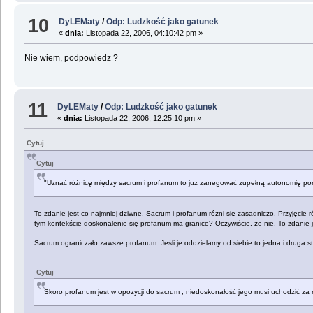
10
DyLEMaty
/
Odp: Ludzkość jako gatunek
«
dnia:
Listopada 22, 2006, 04:10:42 pm »
Nie wiem, podpowiedz ?
11
DyLEMaty
/
Odp: Ludzkość jako gatunek
«
dnia:
Listopada 22, 2006, 12:25:10 pm »
Cytuj
Cytuj
"Uznać różnicę między sacrum i profanum to już zanegować zupełną autonomię porz
To zdanie jest co najmniej dziwne. Sacrum i profanum różni się zasadniczo. Przyjęcie 
tym kontekście doskonalenie się profanum ma granice? Oczywiście, że nie. To zdanie 
Sacrum ograniczało zawsze profanum. Jeśli je oddzielamy od siebie to jedna i druga st
Cytuj
Skoro profanum jest w opozycji do sacrum , niedoskonałość jego musi uchodzić za 