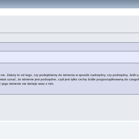
 - nie. Zależy to od tego, czy podejdziemy do istnienia w sposób nadrzędny, czy podrzędny. Jeśl
omiast uznać, że istnienie jest podrzędne, czyli jest tylko cechę ściśle przyporządkowaną do czegoś
 jego istnienie nie istnieje wraz z nim.