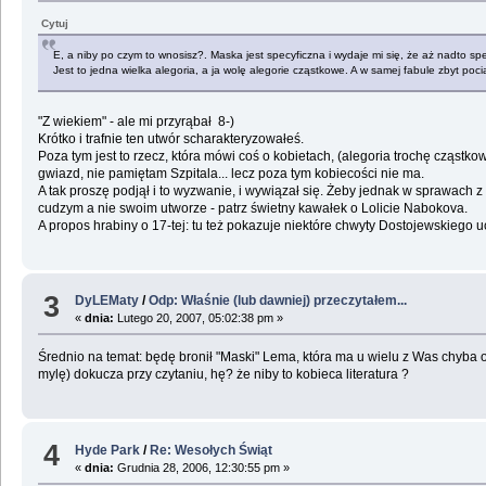
Cytuj
E, a niby po czym to wnosisz?. Maska jest specyficzna i wydaje mi się, że aż nadto spe
Jest to jedna wielka alegoria, a ja wolę alegorie cząstkowe. A w samej fabule zbyt poc
"Z wiekiem" - ale mi przyrąbał 8-)
Krótko i trafnie ten utwór scharakteryzowałeś.
Poza tym jest to rzecz, która mówi coś o kobietach, (alegoria trochę cząstk
gwiazd, nie pamiętam Szpitala... lecz poza tym kobiecości nie ma.
A tak proszę podjął i to wyzwanie, i wywiązał się. Żeby jednak w sprawach z
cudzym a nie swoim utworze - patrz świetny kawałek o Lolicie Nabokova.
A propos hrabiny o 17-tej: tu też pokazuje niektóre chwyty Dostojewskiego u
3
DyLEMaty
/
Odp: Właśnie (lub dawniej) przeczytałem...
«
dnia:
Lutego 20, 2007, 05:02:38 pm »
Średnio na temat: będę bronił "Maski" Lema, która ma u wielu z Was chyba 
mylę) dokucza przy czytaniu, hę? że niby to kobieca literatura ?
4
Hyde Park
/
Re: Wesołych Świąt
«
dnia:
Grudnia 28, 2006, 12:30:55 pm »