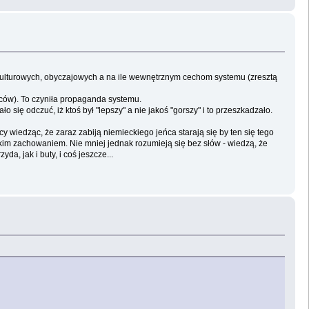
tów kulturowych, obyczajowych a na ile wewnętrznym cechom systemu (zresztą
wców). To czyniła propaganda systemu.
ło się odczuć, iż ktoś był "lepszy" a nie jakoś "gorszy" i to przeszkadzało.
 wiedząc, że zaraz zabiją niemieckiego jeńca starają się by ten się tego
akim zachowaniem. Nie mniej jednak rozumieją się bez słów - wiedzą, że
da, jak i buty, i coś jeszcze...