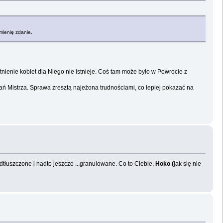
mienię zdanie.
istnienie kobiet dla Niego nie istnieje. Coś tam może było w Powrocie z
owań Mistrza. Sprawa zresztą najeżona trudnościami, co lepiej pokazać na
tłuszczone i nadto jeszcze ...granulowane. Co to Ciebie,
Hoko (
jak się nie