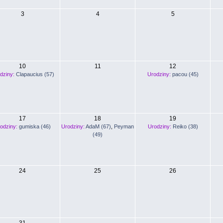
3
4
5
10
11
12
dziny:
Clapaucius (57)
Urodziny:
pacou (45)
17
18
19
odziny:
gumiska (46)
Urodziny:
AdaM (67)
,
Peyman
Urodziny:
Reiko (38)
(49)
24
25
26
31