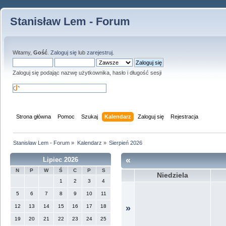
Stanisław Lem - Forum
Witamy,
Gość
.
Zaloguj się
lub
zarejestruj
.
Zaloguj się podając nazwę użytkownika, hasło i długość sesji
Strona główna
Pomoc
Szukaj
Kalendarz
Zaloguj się
Rejestracja
Stanisław Lem - Forum
»
Kalendarz
»
Sierpień 2026
«
Lipiec 2026
N
P
W
Ś
C
P
S
Niedziela
1
2
3
4
5
6
7
8
9
10
11
12
13
14
15
16
17
18
»
19
20
21
22
23
24
25