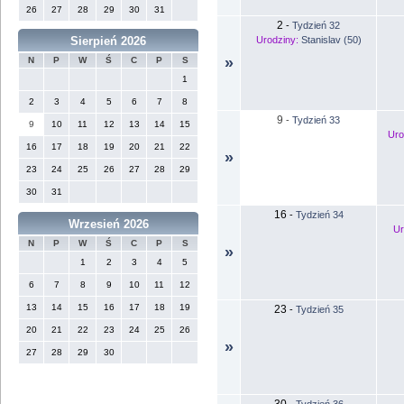
26
27
28
29
30
31
2
-
Tydzień 32
Urodziny:
Stanislav (50)
Sierpień 2026
»
N
P
W
Ś
C
P
S
1
2
3
4
5
6
7
8
9
-
Tydzień 33
9
10
11
12
13
14
15
Uro
16
17
18
19
20
21
22
»
23
24
25
26
27
28
29
30
31
16
-
Tydzień 34
Wrzesień 2026
Ur
N
P
W
Ś
C
P
S
»
1
2
3
4
5
6
7
8
9
10
11
12
13
14
15
16
17
18
19
23
-
Tydzień 35
20
21
22
23
24
25
26
»
27
28
29
30
30
-
Tydzień 36