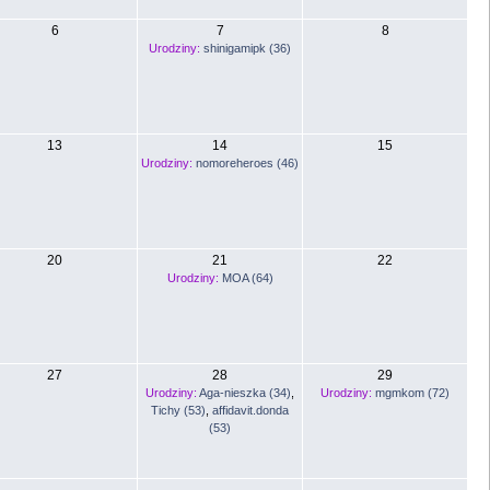
6
7
8
Urodziny:
shinigamipk (36)
13
14
15
Urodziny:
nomoreheroes (46)
20
21
22
Urodziny:
MOA (64)
27
28
29
Urodziny:
Aga-nieszka (34)
,
Urodziny:
mgmkom (72)
Tichy (53)
,
affidavit.donda
(53)