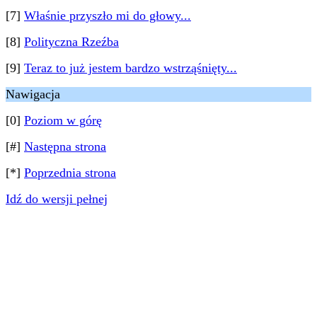
[7]
Właśnie przyszło mi do głowy...
[8]
Polityczna Rzeźba
[9]
Teraz to już jestem bardzo wstrząśnięty...
Nawigacja
[0]
Poziom w górę
[#]
Następna strona
[*]
Poprzednia strona
Idź do wersji pełnej