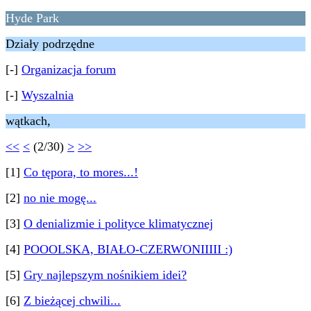
Hyde Park
Działy podrzędne
[-]
Organizacja forum
[-]
Wyszalnia
wątkach,
<<
<
(2/30)
>
>>
[1]
Co tępora, to mores...!
[2]
no nie mogę...
[3]
O denializmie i polityce klimatycznej
[4]
POOOLSKA, BIAŁO-CZERWONIIIII :)
[5]
Gry najlepszym nośnikiem idei?
[6]
Z bieżącej chwili...