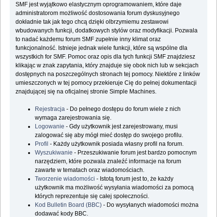
SMF jest wyjątkowo elastycznym oprogramowaniem, które daje
administratorom możliwość dostosowania forum dyskusyjnego
dokładnie tak jak tego chcą dzięki olbrzymiemu zestawowi
wbudowanych funkcji, dodatkowych stylów oraz modyfikacji. Pozwala
to nadać każdemu forum SMF zupełnie inny klimat oraz
funkcjonalność. Istnieje jednak wiele funkcji, które są wspólne dla
wszystkich for SMF. Pomoc oraz opis dla tych funkcji SMF znajdziesz
klikając w znak zapytania, który znajduje się obok nich lub w sekcjach
dostępnych na poszczególnych stronach tej pomocy. Niektóre z linków
umieszczonych w tej pomocy przekieruje Cię do pełnej dokumentacji
znajdującej się na oficjalnej stronie Simple Machines.
Rejestracja
- Do pełnego dostępu do forum wiele z nich
wymaga zarejestrowania się.
Logowanie
- Gdy użytkownik jest zarejestrowany, musi
zalogować się aby mógł mieć dostęp do swojego profilu.
Profil
- Każdy użytkownik posiada własny profil na forum.
Wyszukiwanie
- Przeszukiwanie forum jest bardzo pomocnym
narzędziem, które pozwala znaleźć informacje na forum
zawarte w tematach oraz wiadomościach.
Tworzenie wiadomości
- Istotą forum jest to, że każdy
użytkownik ma możliwość wysyłania wiadomości za pomocą
których reprezentuje się całej społeczności.
Kod Bulletin Board (BBC)
- Do wysyłanych wiadomości można
dodawać kody BBC.