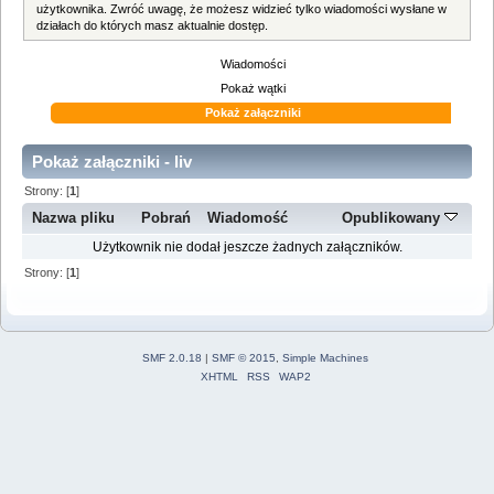
użytkownika. Zwróć uwagę, że możesz widzieć tylko wiadomości wysłane w
działach do których masz aktualnie dostęp.
Wiadomości
Pokaż wątki
Pokaż załączniki
Pokaż załączniki - liv
Strony: [
1
]
Nazwa pliku
Pobrań
Wiadomość
Opublikowany
Użytkownik nie dodał jeszcze żadnych załączników.
Strony: [
1
]
SMF 2.0.18
|
SMF © 2015
,
Simple Machines
XHTML
RSS
WAP2