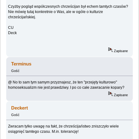
Czyżby pogląd współczesnych chrześcijan był echem tamtych czasów?
Nie mówię tutaj konkretnie o Was, ale w ogóle o kulturze
chrześcijańskiej.
CU
Deck
Zapisane
Terminus
Gość
@ No to sam tym samym przyznajesz, że ten "przejęty kulturowo"
homoseksualizm nie jest prawdziwy. I po co całe zawracanie kopary?
Zapisane
Deckert
Gość
Zwracam tylko uwagę na fakt, że chrześcijaństwo zniszczyło wiele
osiągnięć tamtego czasu. M.in. tolerancję!