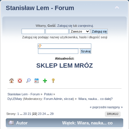
Stanisław Lem - Forum
Witamy,
Gość
.
Zaloguj się
lub
zarejestruj
.
Zaloguj się podając nazwę użytkownika, hasło i długość sesji
Aktualności:
SKLEP LEM MRÓZ
Stanisław Lem - Forum
»
Polski
»
DyLEMaty
(Moderatorzy:
Forum Admin
,
skrzat
) »
Wiara, nauka... co dalej?
« poprzedni
następny »
Strony:
1
...
20
21
[
22
]
23
24
...
29
DRUKUJ
Autor
Wątek: Wiara, nauka... co