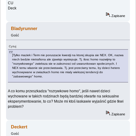
CU
Deck
Zapisane
Bladyrunner
Gość
Cytuj
]Tylko maziek i Term nie poruszacie kwestji na ktorej skupia sie NEX. OK, nazwa
niech bedzie nietrafiona ale zjawisjo wystepuje. Tj. ilosc homo nazwijmy to
"rozrywkowego" zwieksza sie w zaleznosci od uwarunkowan spolecznych. I
NEX temu wlasnie sie przeciwstawia. Tj. jest przeciwny temu, by dzieci hetero
wychowywane w zwiazkach homo nie mialy wiekszej tendencji do
"zabawowego" homo.
A co komu przeszkadza "rozrywkowe homo", jeśli nawet dzieci
wychowane w takich rodzinach będą bardziej otwarte na seksualne
eksperymentowanie, to co? Może mi ktoś łaskawie wyjaśnić gdzie tkwi
problem?
Zapisane
Deckert
Gość