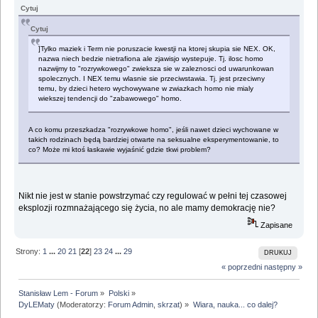
Cytuj
Cytuj
]Tylko maziek i Term nie poruszacie kwestji na ktorej skupia sie NEX. OK,
nazwa niech bedzie nietrafiona ale zjawisjo wystepuje. Tj. ilosc homo
nazwijmy to "rozrywkowego" zwieksza sie w zaleznosci od uwarunkowan
spolecznych. I NEX temu wlasnie sie przeciwstawia. Tj. jest przeciwny
temu, by dzieci hetero wychowywane w zwiazkach homo nie mialy
wiekszej tendencji do "zabawowego" homo.
A co komu przeszkadza "rozrywkowe homo", jeśli nawet dzieci wychowane w
takich rodzinach będą bardziej otwarte na seksualne eksperymentowanie, to
co? Może mi ktoś łaskawie wyjaśnić gdzie tkwi problem?
Nikt nie jest w stanie powstrzymać czy regulować w pełni tej czasowej
eksplozji rozmnażającego się życia, no ale mamy demokrację nie?
Zapisane
Strony:
1
...
20
21
[
22
]
23
24
...
29
DRUKUJ
« poprzedni
następny »
Stanisław Lem - Forum
»
Polski
»
DyLEMaty
(Moderatorzy:
Forum Admin
,
skrzat
) »
Wiara, nauka... co dalej?