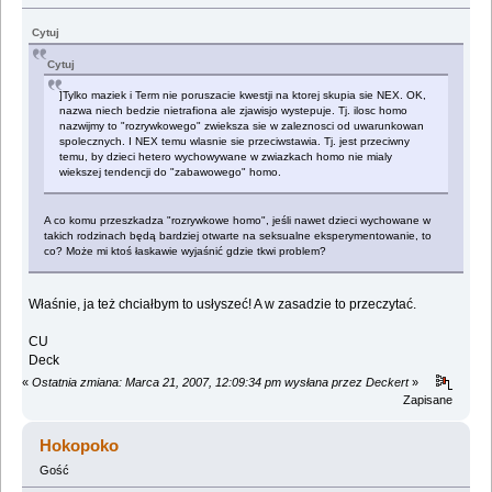
Cytuj
Cytuj
]Tylko maziek i Term nie poruszacie kwestji na ktorej skupia sie NEX. OK,
nazwa niech bedzie nietrafiona ale zjawisjo wystepuje. Tj. ilosc homo
nazwijmy to "rozrywkowego" zwieksza sie w zaleznosci od uwarunkowan
spolecznych. I NEX temu wlasnie sie przeciwstawia. Tj. jest przeciwny
temu, by dzieci hetero wychowywane w zwiazkach homo nie mialy
wiekszej tendencji do "zabawowego" homo.
A co komu przeszkadza "rozrywkowe homo", jeśli nawet dzieci wychowane w
takich rodzinach będą bardziej otwarte na seksualne eksperymentowanie, to
co? Może mi ktoś łaskawie wyjaśnić gdzie tkwi problem?
Właśnie, ja też chciałbym to usłyszeć! A w zasadzie to przeczytać.
CU
Deck
«
Ostatnia zmiana: Marca 21, 2007, 12:09:34 pm wysłana przez Deckert
»
Zapisane
Hokopoko
Gość