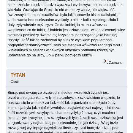
społeczeństwa będzie bardzo wyraźna i wychowywana osoba będzie to
widziała. Wracając do Grecji, to nie wiem czy wiesz, ale większość
ówczesnych homoseksualistów była tak naprawdę biseksualistami, a
zachowania homoseksualne wynikały u nich z kultu męskiego ciała i
dotyczyły właśnie mężczyzn. Co do kobiet, to miano wówczas
wątpliwości co do faktu, iż kobieta jest człowiekiem, w konsekwencji więc
stosunek pomiędzy dwoma mężczyznami postrzegano jako bardziej
"czysty". Ilość takich zachowań była także wynikiem popularności
poglądów hedonistycznych, seks nie stanowił wówczas żadnego tabu i
w niektórych miastach i w pewnych okresach normalną rzeczą byo
uprawianie go na ulicy, lub w parku pomiędzy ludźmi.
Zapisane
TYTAN
Gość
Biorąc pod uwagę że przewodnim celem wszelkich żyjątek jest
przetrwanie gatunku, a w tym i naczelnych, z człowiekiem włącznie, to
nasuwa się tu wniosek że ludzkość tak organizuje sobie życie żeby
kopulacja była jak najefektywniejsza, najłatwiejsza i najwygodniejsza.
Jeśli rozwój cywilizacyjny ma charakterystykę falową, czyli maxima i
minima cywilizacyjne, to w szczytowych tych fazach świat człowieka jest
zorganizowany najbardziej pro seksualnie, tak jak dzisiaj. W tej fazie
rozwojowej występuje największa ilość, czyli taki bum, dziedzin i pod
dziedzin, pochodnych mniej lub bardziej spowinowaconych, przejawów