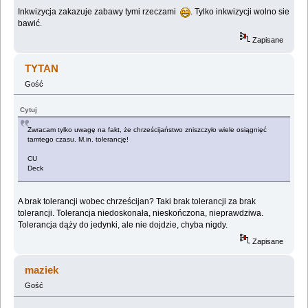
Inkwizycja zakazuje zabawy tymi rzeczami
. Tylko inkwizycji wolno sie
bawić.
Zapisane
TYTAN
Gość
Cytuj
Zwracam tylko uwagę na fakt, że chrześcijaństwo zniszczyło wiele osiągnięć
tamtego czasu. M.in. tolerancję!
CU
Deck
A brak tolerancji wobec chrześcijan? Taki brak tolerancji za brak
tolerancji. Tolerancja niedoskonała, nieskończona, nieprawdziwa.
Tolerancja dąży do jedynki, ale nie dojdzie, chyba nigdy.
Zapisane
maziek
Gość