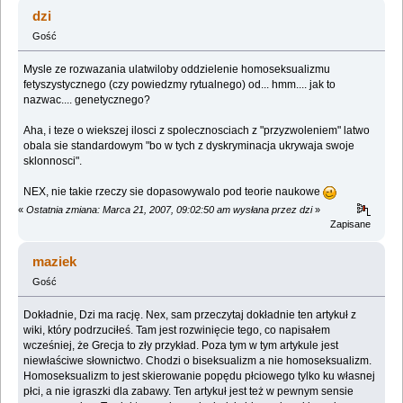
dalej? (Przeczytany 477844 razy)
dzi
Gość
Mysle ze rozwazania ulatwiloby oddzielenie homoseksualizmu
fetyszystycznego (czy powiedzmy rytualnego) od... hmm.... jak to
nazwac.... genetycznego?
Aha, i teze o wiekszej ilosci z spolecznosciach z "przyzwoleniem" latwo
obala sie standardowym "bo w tych z dyskryminacja ukrywaja swoje
sklonnosci".
NEX, nie takie rzeczy sie dopasowywalo pod teorie naukowe
«
Ostatnia zmiana: Marca 21, 2007, 09:02:50 am wysłana przez dzi
»
Zapisane
maziek
Gość
Dokładnie, Dzi ma rację. Nex, sam przeczytaj dokładnie ten artykuł z
wiki, który podrzuciłeś. Tam jest rozwinięcie tego, co napisałem
wcześniej, że Grecja to zły przykład. Poza tym w tym artykule jest
niewłaściwe słownictwo. Chodzi o biseksualizm a nie homoseksualizm.
Homoseksualizm to jest skierowanie popędu płciowego tylko ku własnej
płci, a nie igraszki dla zabawy. Ten artykuł jest też w pewnym sensie