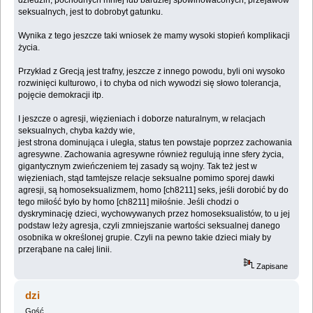
seksualnych, jest to dobrobyt gatunku.
Wynika z tego jeszcze taki wniosek że mamy wysoki stopień komplikacji
życia.
Przykład z Grecją jest trafny, jeszcze z innego powodu, byli oni wysoko
rozwinięci kulturowo, i to chyba od nich wywodzi się słowo tolerancja,
pojęcie demokracji itp.
I jeszcze o agresji, więzieniach i doborze naturalnym, w relacjach
seksualnych, chyba każdy wie,
jest strona dominująca i uległa, status ten powstaje poprzez zachowania
agresywne. Zachowania agresywne również regulują inne sfery życia,
gigantycznym zwieńczeniem tej zasady są wojny. Tak też jest w
więzieniach, stąd tamtejsze relacje seksualne pomimo sporej dawki
agresji, są homoseksualizmem, homo [ch8211] seks, jeśli dorobić by do
tego miłość było by homo [ch8211] miłośnie. Jeśli chodzi o
dyskryminację dzieci, wychowywanych przez homoseksualistów, to u jej
podstaw leży agresja, czyli zmniejszanie wartości seksualnej danego
osobnika w określonej grupie. Czyli na pewno takie dzieci miały by
przerąbane na całej linii.
Zapisane
dzi
Gość