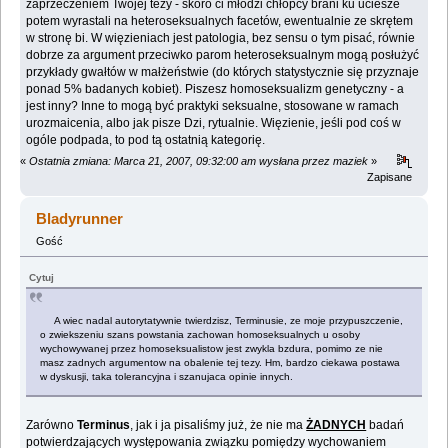
zaprzeczeniem Twojej tezy - skoro ci młodzi chłopcy brani ku uciesze
potem wyrastali na heteroseksualnych facetów, ewentualnie ze skrętem
w stronę bi. W więzieniach jest patologia, bez sensu o tym pisać, równie
dobrze za argument przeciwko parom heteroseksualnym mogą posłużyć
przykłady gwałtów w małżeństwie (do których statystycznie się przyznaje
ponad 5% badanych kobiet). Piszesz homoseksualizm genetyczny - a
jest inny? Inne to mogą być praktyki seksualne, stosowane w ramach
urozmaicenia, albo jak pisze Dzi, rytualnie. Więzienie, jeśli pod coś w
ogóle podpada, to pod tą ostatnią kategorię.
«
Ostatnia zmiana: Marca 21, 2007, 09:32:00 am wysłana przez maziek
»
Zapisane
Bladyrunner
Gość
Cytuj
A wiec nadal autorytatywnie twierdzisz, Terminusie, ze moje przypuszczenie,
o zwiekszeniu szans powstania zachowan homoseksualnych u osoby
wychowywanej przez homoseksualistow jest zwykla bzdura, pomimo ze nie
masz zadnych argumentow na obalenie tej tezy. Hm, bardzo ciekawa postawa
w dyskusji, taka tolerancyjna i szanujaca opinie innych.
Zarówno
Terminus
, jak i ja pisaliśmy już, że nie ma
ŻADNYCH
badań
potwierdzających występowania związku pomiędzy wychowaniem