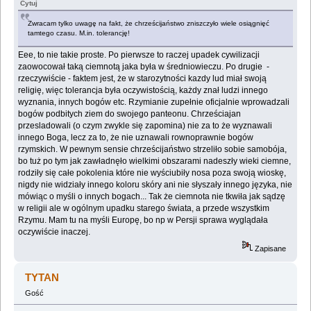
Cytuj
Zwracam tylko uwagę na fakt, że chrześcijaństwo zniszczyło wiele osiągnięć
tamtego czasu. M.in. tolerancję!
Eee, to nie takie proste. Po pierwsze to raczej upadek cywilizacji
zaowocował taką ciemnotą jaka była w średniowieczu. Po drugie -
rzeczywiście - faktem jest, że w starozytności kazdy lud miał swoją
religię, więc tolerancja była oczywistością, każdy znał ludzi innego
wyznania, innych bogów etc. Rzymianie zupełnie oficjalnie wprowadzali
bogów podbitych ziem do swojego panteonu. Chrześciajan
przesladowali (o czym zwykle się zapomina) nie za to że wyznawali
innego Boga, lecz za to, że nie uznawali rownoprawnie bogów
rzymskich. W pewnym sensie chrześcijaństwo strzeliło sobie samobója,
bo tuż po tym jak zawładnęło wielkimi obszarami nadeszły wieki ciemne,
rodziły się całe pokolenia które nie wyściubiły nosa poza swoją wioskę,
nigdy nie widziały innego koloru skóry ani nie słyszały innego języka, nie
mówiąc o myśli o innych bogach... Tak że ciemnota nie tkwiła jak sądzę
w religii ale w ogólnym upadku starego świata, a przede wszystkim
Rzymu. Mam tu na myśli Europę, bo np w Persji sprawa wyglądała
oczywiście inaczej.
Zapisane
TYTAN
Gość