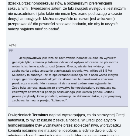
dziecka przez homoseksualistów, a późniejszymi preferencjami
seksualnymi. Twierdzenie zatem, że taki związek występuje, jest niczym
nie uzasadnione i jako takie nie może być brane pod uwagę w czasie
decyzji adopcyjnych. Można oczywiście (a nawet jest wskazane)
przeprowadzić dla pewności stosowne badania, ale aby to uczynić
należy najpierw mieć co badać.
Cytuj
Jesli prawdziwa jest teza,ze zachowania homoseksualne sa wynikiem
genetyki tylko, i mozna je totalnie odciac od wplywu otoczenia, to jak mozna
wyjasnic istnienie spolecznosci (staroz. Grecja, wiezienie), w ktorych te
zachowania bardzo znacznie przekraczaja srednia (wg. wikipedii 3-5 %).
Musialoby to znaczyc , ze te spolecznosci skladaja sie z osob wsrod ktorych
zespol genow odpowiedzialnych za sklonnosci homoseksualne znacznie
przekracza srednia. Nie nasuwa mi sie na mysl zadne inne wyjasnienie.
Zeby byla jasnosc; uwazam ze prawdziwy homoseksualizm, polegajacy na
calkowitym odwroceniu pociagu seksualnego jest kwestia genow. Jednak
pewne przyklady, ktore podalem, wskazuja ze sklonnosci takie, a przynajmniej
zachowania mozna przejac "kulturowo".
O więzieniach
Terminus
napisał wyczerpująco, co do starożytnej Grecji
natomiast, to mylisz kulturę z seksualnością. W Grecji poglądy pro
homoseksualne były wyznawane przez społeczeństwo, w przypadku
komórki rodzinnej nie ma żadnej ideologii, a jedynie dwoje ludzi o
odmiennych preferencjach seksualnych, która to odmienność na tle