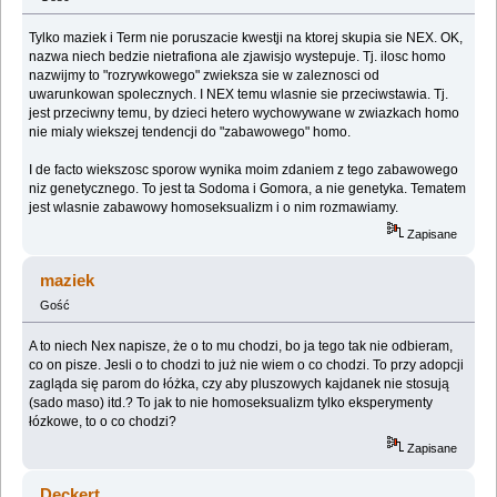
Tylko maziek i Term nie poruszacie kwestji na ktorej skupia sie NEX. OK,
nazwa niech bedzie nietrafiona ale zjawisjo wystepuje. Tj. ilosc homo
nazwijmy to "rozrywkowego" zwieksza sie w zaleznosci od
uwarunkowan spolecznych. I NEX temu wlasnie sie przeciwstawia. Tj.
jest przeciwny temu, by dzieci hetero wychowywane w zwiazkach homo
nie mialy wiekszej tendencji do "zabawowego" homo.
I de facto wiekszosc sporow wynika moim zdaniem z tego zabawowego
niz genetycznego. To jest ta Sodoma i Gomora, a nie genetyka. Tematem
jest wlasnie zabawowy homoseksualizm i o nim rozmawiamy.
Zapisane
maziek
Gość
A to niech Nex napisze, że o to mu chodzi, bo ja tego tak nie odbieram,
co on pisze. Jesli o to chodzi to już nie wiem o co chodzi. To przy adopcji
zagląda się parom do łóżka, czy aby pluszowych kajdanek nie stosują
(sado maso) itd.? To jak to nie homoseksualizm tylko eksperymenty
łózkowe, to o co chodzi?
Zapisane
Deckert