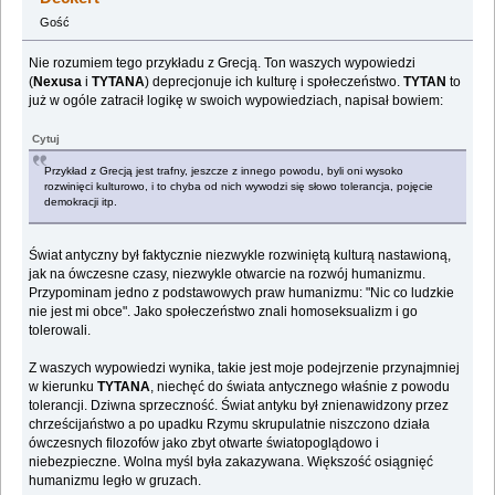
Gość
Nie rozumiem tego przykładu z Grecją. Ton waszych wypowiedzi
(
Nexusa
i
TYTANA
) deprecjonuje ich kulturę i społeczeństwo.
TYTAN
to
już w ogóle zatracił logikę w swoich wypowiedziach, napisał bowiem:
Cytuj
Przykład z Grecją jest trafny, jeszcze z innego powodu, byli oni wysoko
rozwinięci kulturowo, i to chyba od nich wywodzi się słowo tolerancja, pojęcie
demokracji itp.
Świat antyczny był faktycznie niezwykle rozwiniętą kulturą nastawioną,
jak na ówczesne czasy, niezwykle otwarcie na rozwój humanizmu.
Przypominam jedno z podstawowych praw humanizmu: "Nic co ludzkie
nie jest mi obce". Jako społeczeństwo znali homoseksualizm i go
tolerowali.
Z waszych wypowiedzi wynika, takie jest moje podejrzenie przynajmniej
w kierunku
TYTANA
, niechęć do świata antycznego właśnie z powodu
tolerancji. Dziwna sprzeczność. Świat antyku był znienawidzony przez
chrześcijaństwo a po upadku Rzymu skrupulatnie niszczono działa
ówczesnych filozofów jako zbyt otwarte światopoglądowo i
niebezpieczne. Wolna myśl była zakazywana. Większość osiągnięć
humanizmu legło w gruzach.