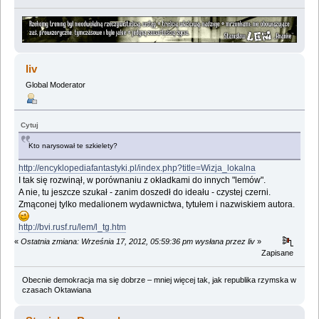
liv
Global Moderator
Cytuj
Kto narysował te szkielety?
http://encyklopediafantastyki.pl/index.php?title=Wizja_lokalna
I tak się rozwinął, w porównaniu z okładkami do innych "lemów".
A nie, tu jeszcze szukał - zanim doszedł do ideału - czystej czerni.
Zmąconej tylko medalionem wydawnictwa, tytułem i nazwiskiem autora.
http://bvi.rusf.ru/lem/l_tg.htm
«
Ostatnia zmiana: Września 17, 2012, 05:59:36 pm wysłana przez liv
»
Zapisane
Obecnie demokracja ma się dobrze – mniej więcej tak, jak republika rzymska w
czasach Oktawiana