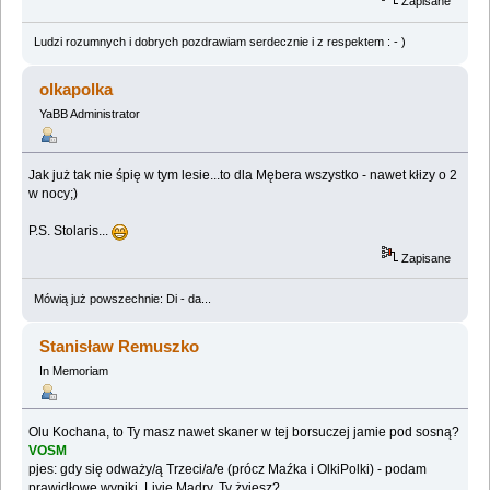
Zapisane
Ludzi rozumnych i dobrych pozdrawiam serdecznie i z respektem : - )
olkapolka
YaBB Administrator
Jak już tak nie śpię w tym lesie...to dla Mębera wszystko - nawet kłizy o 2
w nocy;)
P.S. Stolaris...
Zapisane
Mówią już powszechnie: Di - da...
Stanisław Remuszko
In Memoriam
Olu Kochana, to Ty masz nawet skaner w tej borsuczej jamie pod sosną?
VOSM
pjes: gdy się odważy/ą Trzeci/a/e (prócz Maźka i OlkiPolki) - podam
prawidłowe wyniki. Livie Mądry, Ty żyjesz?