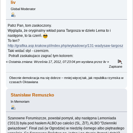
liv
Global Moderator
Patrz Pan, tom zaskoczony.
Wygląda, że oryginalny wkład pana Targosza w dzieło Lema to i
następne, to ta czerń.
To ten?
http://grafika.asp.krakow.pl/index.php/wykadowcy/131-wadysaw-targosz
Taki widać styl - czernizm.
Potrafi zaskakujaco zagrać tym kolorem:
«
Ostatnia zmiana: Września 17, 2012, 07:23:04 pm wysłana przez liv
»
Zapisane
Obecnie demokracja ma się dobrze – mniej więcej tak, jak republika rzymska w
czasach Oktawiana
Stanisław Remuszko
In Memoriam
Szanowne Forumiszcze, powstał pomysł, aby następna Lemoniada
('2013) była pod hasłem ALBO po całości (SL, ŻiT), ALBO "Dzienniki
gwiazdowe". Finał zaś (w Ogrodzie) w niedzilę ósmego albo piętnastego