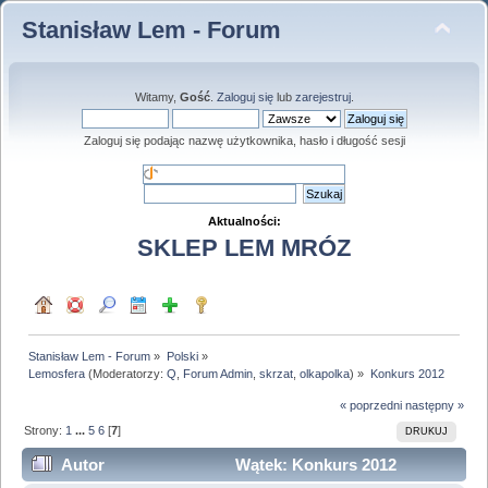
Stanisław Lem - Forum
Witamy,
Gość
.
Zaloguj się
lub
zarejestruj
.
Zaloguj się podając nazwę użytkownika, hasło i długość sesji
Aktualności:
SKLEP LEM MRÓZ
Stanisław Lem - Forum
»
Polski
»
Lemosfera
(Moderatorzy:
Q
,
Forum Admin
,
skrzat
,
olkapolka
) »
Konkurs 2012
« poprzedni
następny »
Strony:
1
...
5
6
[
7
]
DRUKUJ
Autor
Wątek: Konkurs 2012