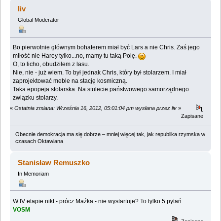
(Przeczytany 95083 razy)
liv
Global Moderator
Bo pierwotnie głównym bohaterem miał być Lars a nie Chris. Zaś jego
miłość nie Harey tylko...no, mamy tu taką Polę.
O, to licho, obudziłem z lasu.
Nie, nie - już wiem. To był jednak Chris, który był stolarzem. I miał
zaprojektować meble na stację kosmiczną.
Taka epopeja stolarska. Na stulecie państwowego samorządnego
związku stolarzy.
«
Ostatnia zmiana: Września 16, 2012, 05:01:04 pm wysłana przez liv
»
Zapisane
Obecnie demokracja ma się dobrze – mniej więcej tak, jak republika rzymska w
czasach Oktawiana
Stanisław Remuszko
In Memoriam
W IV etapie nikt - prócz Maźka - nie wystartuje? To tylko 5 pytań...
VOSM