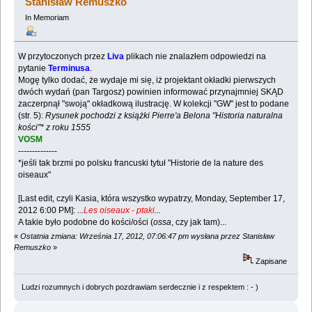
Stanisław Remuszko
In Memoriam
W przytoczonych przez
Liva
plikach nie znalazłem odpowiedzi na
pytanie
Terminusa
.
Mogę tylko dodać, że wydaje mi się, iż projektant okładki pierwszych
dwóch wydań (pan Targosz) powinien informować przynajmniej SKĄD
zaczerpnął "swoją" okładkową ilustrację. W kolekcji "GW" jest to podane
(str. 5):
Rysunek pochodzi z książki Pierre'a Belona "Historia naturalna
kości"* z roku 1555
VOSM
--------------
*jeśli tak brzmi po polsku francuski tytuł "Historie de la nature des
oiseaux"
[Last edit, czyli Kasia, która wszystko wypatrzy, Monday, September 17,
2012 6:00 PM]:
...
Les oiseaux - ptaki
...
A takie było podobne do kości/ości (
ossa
, czy jak tam)...
«
Ostatnia zmiana: Września 17, 2012, 07:06:47 pm wysłana przez Stanisław
Remuszko
»
Zapisane
Ludzi rozumnych i dobrych pozdrawiam serdecznie i z respektem : - )