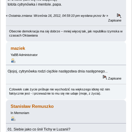
totota cytrynówka i mentole..papa.
«
Ostatnia zmiana: Września 16, 2012, 04:59:10 pm wysłana przez liv
»
Zapisane
Obecnie demokracja ma się dobrze – mniej więcej tak, jak republika rzymska w
czasach Oktawiana
maziek
YaBB Administrator
Ojojoj, cytrynówka rodzi ciężkie następstwa dnia następnego...
Zapisane
Człowiek całe życie próbuje nie wychodzić na większego idiotę niż nim
faktycznie jest - i przeważnie to mu się nie udaje (moje, z życia).
Stanisław Remuszko
In Memoriam
01. Siebie jako co śnił Tichy w Luzanii?