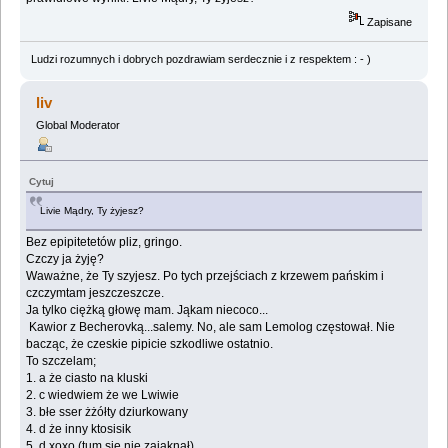
Zapisane
Ludzi rozumnych i dobrych pozdrawiam serdecznie i z respektem : - )
liv
Global Moderator
Cytuj
Livie Mądry, Ty żyjesz?
Bez epipitetetów pliz, gringo.
Czczy ja żyję?
Waważne, że Ty szyjesz. Po tych przejściach z krzewem pańskim i
czczymtam jeszczeszcze.
Ja tylko ciężką głowę mam. Jąkam niecoco...
Kawior z Becherovką...salemy. No, ale sam Lemolog częstował. Nie
bacząc, że czeskie pipicie szkodliwe ostatnio.
To szczelam;
1. a że ciasto na kluski
2. c wiedwiem że we Lwiwie
3. błe sser żżółty dziurkowany
4. d że inny ktosisik
5. d xoxo (tum się nie zająknął)