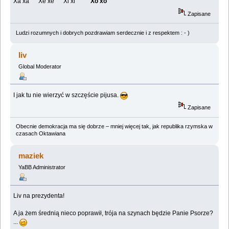
Xa xa Xe xe Xi xi
Xo xo
Zapisane
Ludzi rozumnych i dobrych pozdrawiam serdecznie i z respektem : - )
liv
Global Moderator
I jak tu nie wierzyć w szczęście pijusa.
Zapisane
Obecnie demokracja ma się dobrze – mniej więcej tak, jak republika rzymska w
czasach Oktawiana
maziek
YaBB Administrator
Liv na prezydenta!
A ja żem średnią nieco poprawił, trója na szynach będzie Panie Psorze?
...