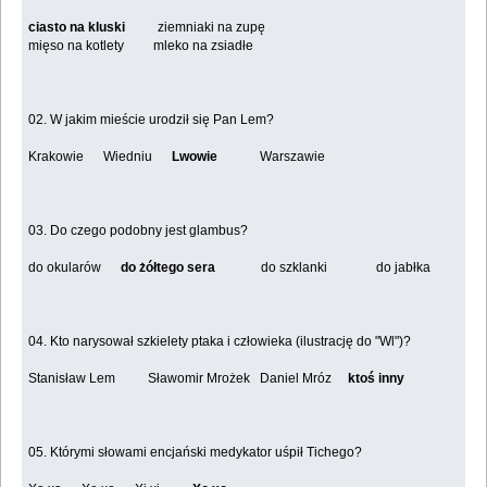
ciasto na kluski
ziemniaki na zupę
mięso na kotlety mleko na zsiadłe
02. W jakim mieście urodził się Pan Lem?
Krakowie Wiedniu
Lwowie
Warszawie
03. Do czego podobny jest glambus?
do okularów
do żółtego sera
do szklanki do jabłka
04. Kto narysował szkielety ptaka i człowieka (ilustrację do "Wl")?
Stanisław Lem Sławomir Mrożek Daniel Mróz
ktoś inny
05. Którymi słowami encjański medykator uśpił Tichego?