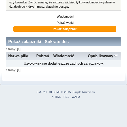
użytkownika. Zwróć uwagę, że możesz widzieć tylko wiadomości wysłane w
działach do których masz aktualnie dostęp.
Wiadomości
Pokaż wątki
Pokaż załączniki
Pokaż załączniki - Sokratoides
Strony: [
1
]
Nazwa pliku
Pobrań
Wiadomość
Opublikowany
Użytkownik nie dodał jeszcze żadnych załączników.
Strony: [
1
]
SMF 2.0.18
|
SMF © 2015
,
Simple Machines
XHTML
RSS
WAP2