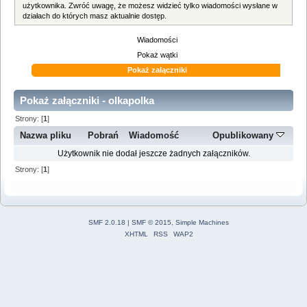
użytkownika. Zwróć uwagę, że możesz widzieć tylko wiadomości wysłane w
działach do których masz aktualnie dostęp.
Wiadomości
Pokaż wątki
Pokaż załączniki
Pokaż załączniki - olkapolka
Strony: [
1
]
Nazwa pliku
Pobrań
Wiadomość
Opublikowany
Użytkownik nie dodał jeszcze żadnych załączników.
Strony: [
1
]
SMF 2.0.18
|
SMF © 2015
,
Simple Machines
XHTML
RSS
WAP2