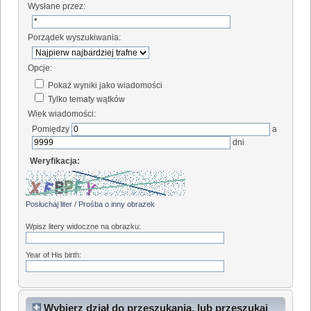
Wysłane przez:
Porządek wyszukiwania:
Opcje:
Pokaż wyniki jako wiadomości
Tylko tematy wątków
Wiek wiadomości:
Pomiędzy
a
dni
Weryfikacja:
Posłuchaj liter
/
Prośba o inny obrazek
Wpisz litery widoczne na obrazku:
Year of His birth:
Wybierz dział do przeszukania, lub przeszukaj